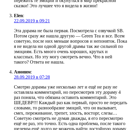
пережить те эмоции и окунуться в мир прекрасной
сказки! Это лучшее что я видела в жизни!
Elen
:
22.09.2019 в 09:21
Эта дорама не была первая. Посмотрела с озвучкой SB.
Потом сразу же нашла другую — Green Tea и все. Всем
советую, после них меньше вопросов и непоняток. Пока
я не видела ни одной другой драмы так же сильной по
эмоциям. Есть много очень хороших, крутых и
классных. Но эту могу смотреть вечно. Что в ней
такого? Ответа не нашла.
Аноним
:
28.09.2019 в 07:28
Смотрю дорамы уже несколько лет и ещё не разу не
оставляла комментарий, но пересмотрев эту дораму 4
раз поняла, что обязана оставить комментарий. Это
ШЕДЕВР!!! Каждый раз как первый, просто не передать
словами, то разнообразие эмоций, что он вызывает,
смех, переживание, трепет, злость, восторг, слезы…
Советую смотреть не думав дважды, я его пересмотрю
ещё не раз, это точно. Есть одна проблема, после такого
шедевра ещё долго не можешь найти достойную дораму