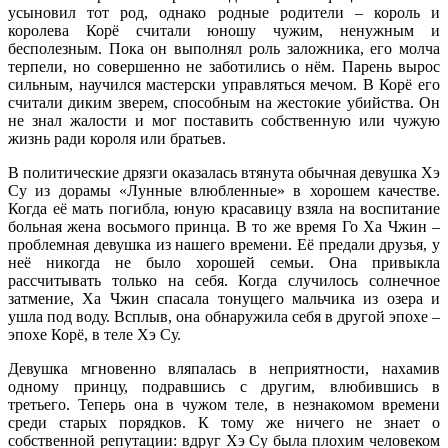
усыновил тот род, однако родные родители – король и
королева Корё считали юношу чужим, ненужным и
бесполезным. Пока он выполнял роль заложника, его молча
терпели, но совершенно не заботились о нём. Парень вырос
сильным, научился мастерски управляться мечом. В Корё его
считали диким зверем, способным на жестокие убийства. Он
не знал жалости и мог поставить собственную или чужую
жизнь ради короля или братьев.
В политические дрязги оказалась втянута обычная девушка Хэ
Су из дорамы «Лунные влюбленные» в хорошем качестве.
Когда её мать погибла, юную красавицу взяла на воспитание
больная жена восьмого принца. В то же время Го Ха Чжин –
проблемная девушка из нашего времени. Её предали друзья, у
неё никогда не было хорошей семьи. Она привыкла
рассчитывать только на себя. Когда случилось солнечное
затмение, Ха Чжин спасала тонущего мальчика из озера и
ушла под воду. Всплыв, она обнаружила себя в другой эпохе –
эпохе Корё, в теле Хэ Су.
Девушка мгновенно вляпалась в неприятности, нахамив
одному принцу, подравшись с другим, влюбившись в
третьего. Теперь она в чужом теле, в незнакомом времени
среди старых порядков. К тому же ничего не знает о
собственной репутации: вдруг Хэ Су была плохим человеком