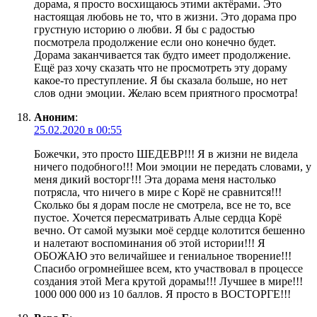
дорама, я просто восхищаюсь этими актёрами. Это
настоящая любовь не то, что в жизни. Это дорама про
грустную историю о любви. Я бы с радостью
посмотрела продолжение если оно конечно будет.
Дорама заканчивается так будто имеет продолжение.
Ещё раз хочу сказать что не просмотреть эту дораму
какое-то преступление. Я бы сказала больше, но нет
слов одни эмоции. Желаю всем приятного просмотра!
Аноним
:
25.02.2020 в 00:55
Божечки, это просто ШЕДЕВР!!! Я в жизни не видела
ничего подобного!!! Мои эмоции не передать словами, у
меня дикий восторг!!! Эта дорама меня настолько
потрясла, что ничего в мире с Корё не сравнится!!!
Сколько бы я дорам после не смотрела, все не то, все
пустое. Хочется пересматривать Алые сердца Корё
вечно. От самой музыки моё сердце колотится бешенно
и налетают воспоминания об этой истории!!! Я
ОБОЖАЮ это величайшее и гениальное творение!!!
Спасибо огромнейшее всем, кто участвовал в процессе
создания этой Мега крутой дорамы!!! Лучшее в мире!!!
1000 000 000 из 10 баллов. Я просто в ВОСТОРГЕ!!!