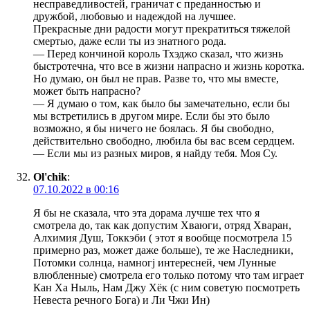
несправедливостей, граничат с преданностью и
дружбой, любовью и надеждой на лучшее.
Прекрасные дни радости могут прекратиться тяжелой
смертью, даже если ты из знатного рода.
— Перед кончиной король Тхэджо сказал, что жизнь
быстротечна, что все в жизни напрасно и жизнь коротка.
Но думаю, он был не прав. Разве то, что мы вместе,
может быть напрасно?
— Я думаю о том, как было бы замечательно, если бы
мы встретились в другом мире. Если бы это было
возможно, я бы ничего не боялась. Я бы свободно,
действительно свободно, любила бы вас всем сердцем.
— Если мы из разных миров, я найду тебя. Моя Су.
Ol'chik
:
07.10.2022 в 00:16
Я бы не сказала, что эта дорама лучше тех что я
смотрела до, так как допустим Хваюги, отряд Хваран,
Алхимия Душ, Токкэби ( этот я вообще посмотрела 15
примерно раз, может даже больше), те же Наследники,
Потомки солнца, намногj интересней, чем Лунные
влюбленные) смотрела его только потому что там играет
Кан Ха Ныль, Нам Джу Хёк (с ним советую посмотреть
Невеста речного Бога) и Ли Чжи Ин)