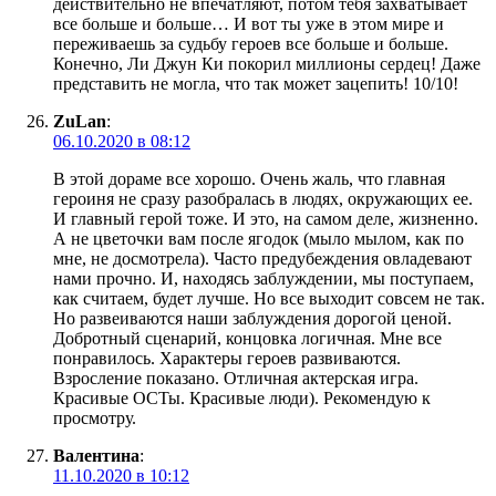
действительно не впечатляют, потом тебя захватывает
все больше и больше… И вот ты уже в этом мире и
переживаешь за судьбу героев все больше и больше.
Конечно, Ли Джун Ки покорил миллионы сердец! Даже
представить не могла, что так может зацепить! 10/10!
ZuLan
:
06.10.2020 в 08:12
В этой дораме все хорошо. Очень жаль, что главная
героиня не сразу разобралась в людях, окружающих ее.
И главный герой тоже. И это, на самом деле, жизненно.
А не цветочки вам после ягодок (мыло мылом, как по
мне, не досмотрела). Часто предубеждения овладевают
нами прочно. И, находясь заблуждении, мы поступаем,
как считаем, будет лучше. Но все выходит совсем не так.
Но развеиваются наши заблуждения дорогой ценой.
Добротный сценарий, концовка логичная. Мне все
понравилось. Характеры героев развиваются.
Взросление показано. Отличная актерская игра.
Красивые ОСТы. Красивые люди). Рекомендую к
просмотру.
Валентина
:
11.10.2020 в 10:12