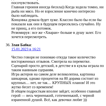
посочувствовать.
Главная героиня иногда бесила)) Когда ходила томно, ни
рыба ни мясо. Но ее взросление конечно интересно
было наблюдать.
Концовка думала будет хуже. Классно было бы если бы
показали как они в будущем пересеклись случайно. Ну
не принц, а его потомок.
Резюмируя : все же «Хваран» больше в душу залег. Его
хочется пересмотреть.
Злая Бабка
:
15.01.2023 в 16:21
Честно говоря не понимаю откуда такое количество
восторженных отзывов. Смотрела на перемотке.
Сценарий просто детский, в детстве я в куклы играла по
таким наивным сцераиям.
Игра актеров на самом деле великолепна, картинка
шикарная, однако процентов на 80 дорама состоит из
крупных… нет, не так… КРУПНЫХ планов! И это
жутко бесит со временем!
В общем подросткам вполне зайдет, особенно главный
герой — весь черненький, готичненький, с черной
израненной душой. Всё, как девочки любят )))