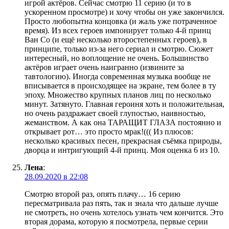
игрой актёров. Сейчас смотрю 11 серию (и то в
ускоренном просмотре) и хочу чтобы он уже закончился.
Просто любопытна концовка (и жаль уже потраченное
время). Из всех героев импонирует только 4-й принц
Ван Со (и ещё несколько второстепенных героев), в
принципе, только из-за него сериал и смотрю. Сюжет
интересный, но воплощение не очень. Большинство
актёров играет очень наигранно (извините за
тавтологию). Иногда современная музыка вообще не
вписывается в происходящее на экране, тем более в ту
эпоху. Множество крупных планов лиц по несколько
минут. Затянуто. Главная героиня хоть и положительная,
но очень раздражает своей глупостью, наивностью,
жеманством. А как она ТАРАЩИТ ГЛАЗА постоянно и
открывает рот… это просто мрак!((( Из плюсов:
несколько красивых песен, прекрасная съёмка природы,
дворца и интригующий 4-й принц. Моя оценка 6 из 10.
Лена
:
28.09.2020 в 22:08
Смотрю второй раз, опять плачу… 16 серию
пересматривала раз пять, так и знала что дальше лучше
не смотреть, но очень хотелось узнать чем кончится. Это
вторая дорама, которую я посмотрела, первые серии