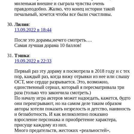
миленькая внешне и сыграла чувства очень
правдоподобно. Жалко, что конец истории такой
печальный, хочется чтобы все были счастливы.
Лилия
:
13.09.2022 в 18:44
После это дорамы,нечего смотреть….
Самая лучшая дорама 10 баллов!
Тэшка
:
19.09.2022 в 22:33
Первый раз эту дораму я посмотрела в 2018 году и с тех
пор, каждый раз, когда вижу отрывки из нее или слышу
ОСТ, мое сердце разрывается. Это, возможно,
единственный сериал, который я пересматривала три
раза (только что закончила смотреть.)
По началу игра актеров может надоедать, кажется, будто
они переигрывают, но на самом деле таким образом
авторы хотели показать незрелость и детство, наивность
и беззаботность. И как великолепно показано
взросление персонажа и приобретение характера,
присуще каждому из них.
Много предательств, жестоких «реальностей»,