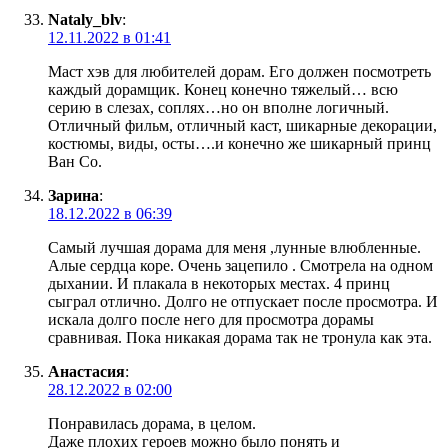
Nataly_blv
:
12.11.2022 в 01:41
Маст хэв для любителей дорам. Его должен посмотреть
каждый дорамщик. Конец конечно тяжелый… всю
серию в слезах, соплях…но он вполне логичный.
Отличный фильм, отличный каст, шикарные декорации,
костюмы, виды, осты….и конечно же шикарный принц
Ван Со.
Зарина
:
18.12.2022 в 06:39
Самый лучшая дорама для меня ,лунные влюбленные.
Алые сердца коре. Очень зацепило . Смотрела на одном
дыхании. И плакала в некоторых местах. 4 принц
сыграл отлично. Долго не отпускает после просмотра. И
искала долго после него для просмотра дорамы
сравнивая. Пока никакая дорама так не тронула как эта.
Анастасия
:
28.12.2022 в 02:00
Понравилась дорама, в целом.
Даже плохих героев можно было понять и