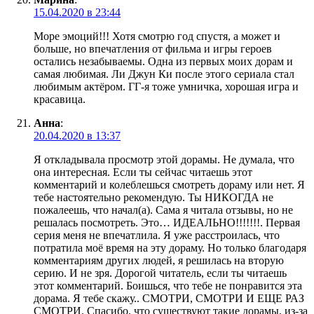
15.04.2020 в 23:44
Море эмоций!!! Хотя смотрю год спустя, а может и
больше, но впечатления от фильма и игры героев
остались незабываемы. Одна из первых моих дорам и
самая любимая. Ли Джун Ки после этого сериала стал
любимым актёром. ГГ-я тоже умничка, хорошая игра и
красавица.
Анна
:
20.04.2020 в 13:37
Я откладывала просмотр этой дорамы. Не думала, что
она интересная. Если ты сейчас читаешь этот
комментарий и колеблешься смотреть дораму или нет. Я
тебе настоятельно рекомендую. Ты НИКОГДА не
пожалеешь, что начал(а). Сама я читала отзывы, но не
решалась посмотреть. Это… ИДЕАЛЬНО!!!!!!!. Первая
серия меня не впечатлила. Я уже расстроилась, что
потратила моё время на эту дораму. Но только благодаря
комментариям других людей, я решилась на вторую
серию. И не зря. Дорогой читатель, если ты читаешь
этот комментарий. Боишься, что тебе не понравится эта
дорама. Я тебе скажу.. СМОТРИ, СМОТРИ И ЕЩЕ РАЗ
СМОТРИ. Спасибо, что существуют такие дорамы, из-за