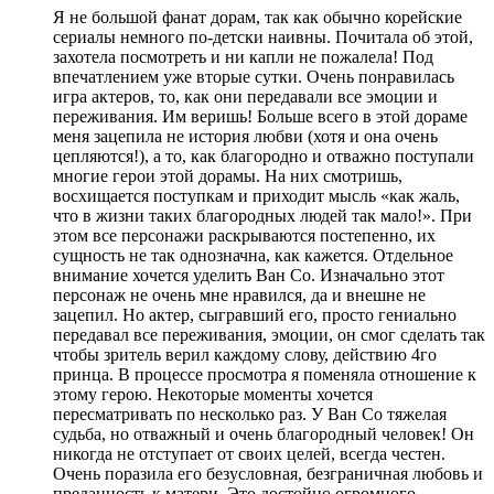
Я не большой фанат дорам, так как обычно корейские
сериалы немного по-детски наивны. Почитала об этой,
захотела посмотреть и ни капли не пожалела! Под
впечатлением уже вторые сутки. Очень понравилась
игра актеров, то, как они передавали все эмоции и
переживания. Им веришь! Больше всего в этой дораме
меня зацепила не история любви (хотя и она очень
цепляются!), а то, как благородно и отважно поступали
многие герои этой дорамы. На них смотришь,
восхищается поступкам и приходит мысль «как жаль,
что в жизни таких благородных людей так мало!». При
этом все персонажи раскрываются постепенно, их
сущность не так однозначна, как кажется. Отдельное
внимание хочется уделить Ван Со. Изначально этот
персонаж не очень мне нравился, да и внешне не
зацепил. Но актер, сыгравший его, просто гениально
передавал все переживания, эмоции, он смог сделать так
чтобы зритель верил каждому слову, действию 4го
принца. В процессе просмотра я поменяла отношение к
этому герою. Некоторые моменты хочется
пересматривать по несколько раз. У Ван Со тяжелая
судьба, но отважный и очень благородный человек! Он
никогда не отступает от своих целей, всегда честен.
Очень поразила его безусловная, безграничная любовь и
преданность к матери. Это достойно огромного