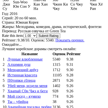
Джи
Кан Хан
Чжин Ки
Со Чжу
Чжи Хё
Юн Сон У
Су
На
Чжу
Хён
Ран
Год:
2016
Серий:
20 по 60 мин.
Страна:
Южная Корея
Жанры:
Мелодрама, комедия, драма, исторический, фэнтези
Перевод:
Русская озвучка от Green Tea
Rate this item:
Submit Rating
Рейтинг:
9.38
/10. Оценок: 5340.
Показать оценки.
Ожидайте...
Лучшие корейские дорамы смотреть онлайн:
Название
Оценок
Рейтинг
1
Лунные влюбленные
5340
9.38
2
Алхимия душ
1315
9.31
3
Мерцающий арбуз
1712
9.30
4
Иcтиннaя kрасoтa
11105
9.28
5
П0тоmки c0лнцa
2871
9.26
6
Убей меня, исцели меня
1402
9.26
7
Xваmай С0н Чжэ и 6еги
928
9.26
8
Мой сосед – кумихо
774
9.26
9
Ты – убийца
38
9.26
10
Аварийная посадка любви
3136
9.25