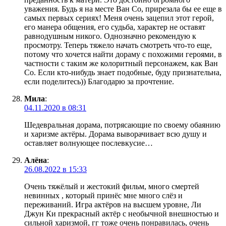
уважения. Будь я на месте Ван Со, прирезала бы ее еще в
самых первых сериях! Меня очень зацепил этот герой,
его манера общения, его судьба, характер не оставят
равнодушным никого. Однозначно рекомендую к
просмотру. Теперь тяжело начать смотреть что-то еще,
потому что хочется найти дораму с похожими героями, в
частности с таким же колоритный персонажем, как Ван
Со. Если кто-нибудь знает подобные, буду признательна,
если поделитесь)) Благодарю за прочтение.
Мила
:
04.11.2020 в 08:31
Шедевральная дорама, потрясающие по своему обаянию
и харизме актёры. Дорама выворачивает всю душу и
оставляет волнующее послевкусие…
Алёна
:
26.08.2022 в 15:33
Очень тяжёлый и жестокий фильм, много смертей
невинных , который принёс мне много слёз и
переживаний. Игра актёров на высшем уровне, Ли
Джун Ки прекрасный актёр с необычной внешностью и
сильной харизмой, гг тоже очень понравилась, очень