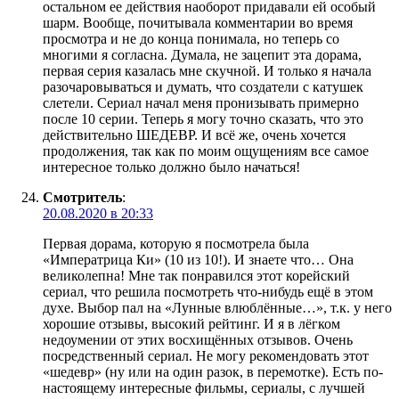
остальном ее действия наоборот придавали ей особый
шарм. Вообще, почитывала комментарии во время
просмотра и не до конца понимала, но теперь со
многими я согласна. Думала, не зацепит эта дорама,
первая серия казалась мне скучной. И только я начала
разочаровываться и думать, что создатели с катушек
слетели. Сериал начал меня пронизывать примерно
после 10 серии. Теперь я могу точно сказать, что это
действительно ШЕДЕВР. И всё же, очень хочется
продолжения, так как по моим ощущениям все самое
интересное только должно было начаться!
Смотритель
:
20.08.2020 в 20:33
Первая дорама, которую я посмотрела была
«Императрица Ки» (10 из 10!). И знаете что… Она
великолепна! Мне так понравился этот корейский
сериал, что решила посмотреть что-нибудь ещё в этом
духе. Выбор пал на «Лунные влюблённые…», т.к. у него
хорошие отзывы, высокий рейтинг. И я в лёгком
недоумении от этих восхищённых отзывов. Очень
посредственный сериал. Не могу рекомендовать этот
«шедевр» (ну или на один разок, в перемотке). Есть по-
настоящему интересные фильмы, сериалы, с лучшей