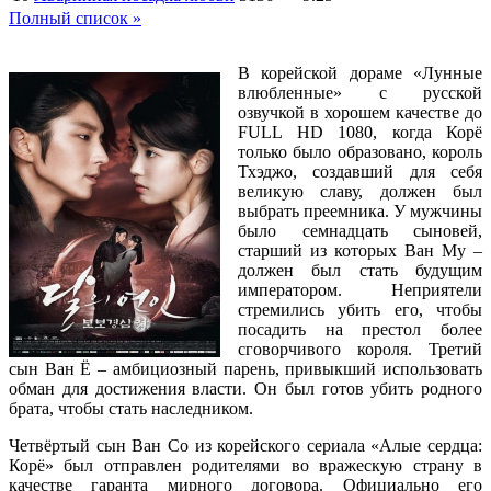
Полный список »
В корейской дораме «Лунные
влюбленные» с русской
озвучкой в хорошем качестве до
FULL HD 1080, когда Корё
только было образовано, король
Тхэджо, создавший для себя
великую славу, должен был
выбрать преемника. У мужчины
было семнадцать сыновей,
старший из которых Ван Му –
должен был стать будущим
императором. Неприятели
стремились убить его, чтобы
посадить на престол более
сговорчивого короля. Третий
сын Ван Ё – амбициозный парень, привыкший использовать
обман для достижения власти. Он был готов убить родного
брата, чтобы стать наследником.
Четвёртый сын Ван Со из корейского сериала «Алые сердца:
Корё» был отправлен родителями во вражескую страну в
качестве гаранта мирного договора. Официально его