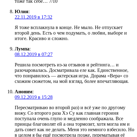
тоже так себе… 7/10
Юлия
:
22.11.2019 в 17:32
Я тоже всплакнула в конце. Не мыло. Не отпускает
второй день. Есть о чем подумать, о любви, выборе и
итоге. Красиво и сложно.
Лумпа
:
08.12.2019 в 07:27
Решила посмотреть из-за отзывов и рейтинга… и
разочаровалась. Досматривала еле как. Единственное,
что понравилось — актерская игра. Дорама «Вера» со
схожим сюжетом, на мой взгляд, более впечатляющая.
Аноним
:
09.12.2019 в 15:28
Пересматриваю во второй раз) и всё уже по другому
вижу. Со второго раза Хэ Су как главная героиня
поступала очень глупо и медленно соображала. Все
принцы благоволят ей а она тормозит, хотя могла им и
дать совет как не делать. Меня это немного взбесило. Но
в целом я бы ещё посмотрела позже, перематывая её