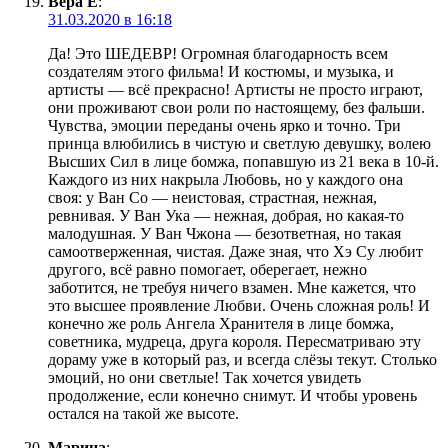
Вера Е
:
31.03.2020 в 16:18
Да! Это ШЕДЕВР! Огромная благодарность всем
создателям этого фильма! И костюмы, и музыка, и
артисты — всё прекрасно! Артисты не просто играют,
они проживают свои роли по настоящему, без фальши.
Чувства, эмоции переданы очень ярко и точно. Три
принца влюбились в чистую и светлую девушку, волею
Высших Сил в лице бомжа, попавшую из 21 века в 10-й.
Каждого из них накрыла Любовь, но у каждого она
своя: у Ван Со — неистовая, страстная, нежная,
ревнивая. У Ван Ука — нежная, добрая, но какая-то
малодушная. У Ван Чжона — безответная, но такая
самоотверженная, чистая. Даже зная, что Хэ Су любит
другого, всё равно помогает, оберегает, нежно
заботится, не требуя ничего взамен. Мне кажется, что
это высшее проявление Любви. Очень сложная роль! И
конечно же роль Ангела Хранителя в лице бомжа,
советника, мудреца, друга короля. Пересматриваю эту
дораму уже в который раз, и всегда слёзы текут. Столько
эмоций, но они светлые! Так хочется увидеть
продолжение, если конечно снимут. И чтобы уровень
остался на такой же высоте.
Марина
: