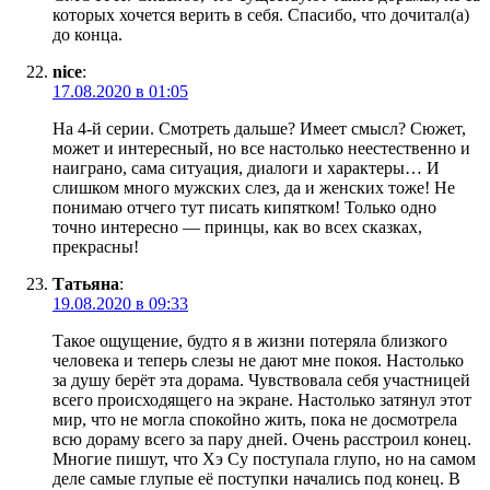
которых хочется верить в себя. Спасибо, что дочитал(а)
до конца.
nice
:
17.08.2020 в 01:05
На 4-й серии. Смотреть дальше? Имеет смысл? Сюжет,
может и интересный, но все настолько неестественно и
наиграно, сама ситуация, диалоги и характеры… И
слишком много мужских слез, да и женских тоже! Не
понимаю отчего тут писать кипятком! Только одно
точно интересно — принцы, как во всех сказках,
прекрасны!
Татьяна
:
19.08.2020 в 09:33
Такое ощущение, будто я в жизни потеряла близкого
человека и теперь слезы не дают мне покоя. Настолько
за душу берёт эта дорама. Чувствовала себя участницей
всего происходящего на экране. Настолько затянул этот
мир, что не могла спокойно жить, пока не досмотрела
всю дораму всего за пару дней. Очень расстроил конец.
Многие пишут, что Хэ Су поступала глупо, но на самом
деле самые глупые её поступки начались под конец. В