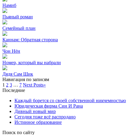
Намиб
Пьяный роман
Семейный план
Каннам: Обратная сторона
Чон Нён
Номер, который вы набрали
Дядя Сам Шик
Навигация по записям
1
2
3
…
7
Next Posts
»
Последние
Каждый борется со своей собственной никчемностью
Юридическая фирма Син И Рана
Дивный новый мир
Сегодня тоже всё распродано
Истинное образование
Поиск по сайту