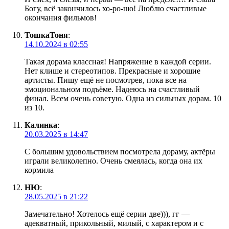
Богу, всё закончилось хо-ро-шо! Люблю счастливые
окончания фильмов!
ТошкаТоня
:
14.10.2024 в 02:55
Такая дорама классная! Напряжение в каждой серии.
Нет клише и стереотипов. Прекрасные и хорошие
артисты. Пишу ещё не посмотрев, пока все на
эмоциональном подъёме. Надеюсь на счастливый
финал. Всем очень советую. Одна из сильных дорам. 10
из 10.
Калинка
:
20.03.2025 в 14:47
С большим удовольствием посмотрела дораму, актёры
играли великолепно. Очень смеялась, когда она их
кормила
НЮ
:
28.05.2025 в 21:22
Замечательно! Хотелось ещё серии две))), гг —
адекватный, прикольный, милый, с характером и с