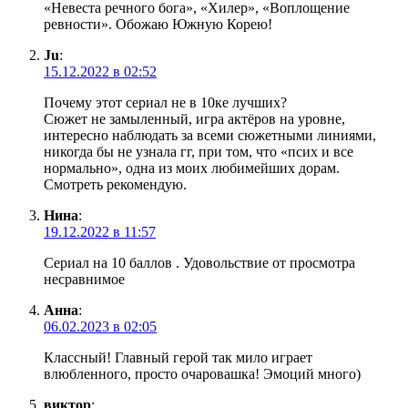
«Невеста речного бога», «Хилер», «Воплощение
ревности». Обожаю Южную Корею!
Ju
:
15.12.2022 в 02:52
Почему этот сериал не в 10ке лучших?
Сюжет не замыленный, игра актёров на уровне,
интересно наблюдать за всеми сюжетными линиями,
никогда бы не узнала гг, при том, что «псих и все
нормально», одна из моих любимейших дорам.
Смотреть рекомендую.
Нина
:
19.12.2022 в 11:57
Сериал на 10 баллов . Удовольствие от просмотра
несравнимое
Анна
:
06.02.2023 в 02:05
Классный! Главный герой так мило играет
влюбленного, просто очаровашка! Эмоций много)
виктор
: