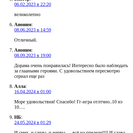
06.02.2023 в 22:20
великолепно
Аноним
:
08.06.2023 в 14:59
Отличный.
Аноним
:
08.09.2023 в 19:00
Дорама очень понравилась! Интересно было наблюдать
за глааными героями. С удовольствием пересмотрю
сериал еще раз
Алла
:
16.04.2024 в 01:00
Море удовольствия! Спасибо! Гг-игра отлтчно..10 из
10….
НБ
:
24.05.2024 в 01:29
И смех, и слезы, и нервы — всё на пределе!!!! И слава