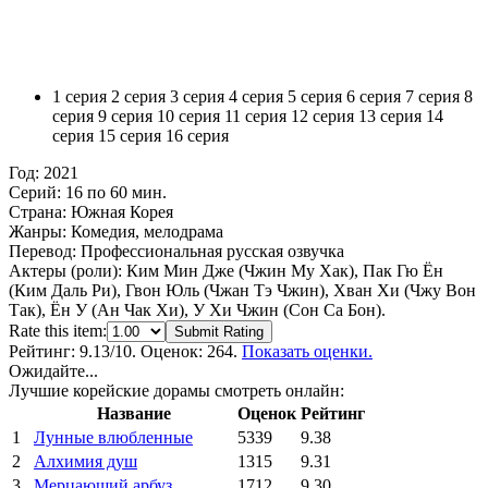
1 серия
2 серия
3 серия
4 серия
5 серия
6 серия
7 серия
8
серия
9 серия
10 серия
11 серия
12 серия
13 серия
14
серия
15 серия
16 серия
Год:
2021
Серий:
16 по 60 мин.
Страна:
Южная Корея
Жанры:
Комедия, мелодрама
Перевод:
Профессиональная русская озвучка
Актеры (роли):
Ким Мин Дже (Чжин Му Хак), Пак Гю Ён
(Ким Даль Ри), Гвон Юль (Чжан Тэ Чжин), Хван Хи (Чжу Вон
Так), Ён У (Ан Чак Хи), У Хи Чжин (Сон Са Бон).
Rate this item:
Submit Rating
Рейтинг:
9.13
/10. Оценок: 264.
Показать оценки.
Ожидайте...
Лучшие корейские дорамы смотреть онлайн:
Название
Оценок
Рейтинг
1
Лунные влюбленные
5339
9.38
2
Алхимия душ
1315
9.31
3
Мерцающий арбуз
1712
9.30