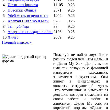
4
Иcтиннaя kрасoтa
11105
9.28
5
П0тоmки c0лнцa
2871
9.26
6
Убей меня, исцели меня
1402
9.26
7
Xваmай С0н Чжэ и 6еги
928
9.26
8
Ты – убийца
38
9.26
9
Аварийная посадка любви
3136
9.25
10
Хилер
2059
9.25
Полный список »
Пожалуй не найти двух более
разных людей чем Ким Даль Ли
и Джин Му Хак. Даль Ли, чье
имя так созвучно с фамилией
известного художника,
занимается искусством. Она
живет в Нидерландах и
является сотрудницей музея.
Это утонченная и изысканная
девушка, которая помешана на
своей работе и любви к
живописи. Джин Му Хак из
корейской дорамы «Далли и