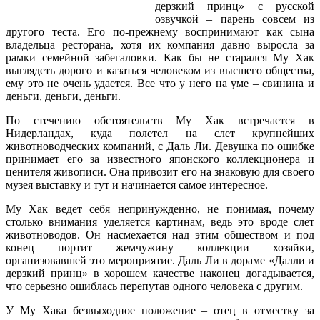
дерзкий принц» с русской
озвучкой – парень совсем из
другого теста. Его по-прежнему воспринимают как сына
владельца ресторана, хотя их компания давно выросла за
рамки семейной забегаловки. Как бы не старался Му Хак
выглядеть дорого и казаться человеком из высшего общества,
ему это не очень удается. Все что у него на уме – свинина и
деньги, деньги, деньги.
По стечению обстоятельств Му Хак встречается в
Нидерландах, куда полетел на слет крупнейших
животноводческих компаний, с Даль Ли. Девушка по ошибке
принимает его за известного японского коллекционера и
ценителя живописи. Она привозит его на знаковую для своего
музея выставку и тут и начинается самое интересное.
Му Хак ведет себя непринужденно, не понимая, почему
столько внимания уделяется картинам, ведь это вроде слет
животноводов. Он насмехается над этим обществом и под
конец портит жемчужину коллекции хозяйки,
организовавшей это мероприятие. Даль Ли в дораме «Далли и
дерзкий принц» в хорошем качестве наконец догадывается,
что серьезно ошиблась перепутав одного человека с другим.
У Му Хака безвыходное положение – отец в отместку за