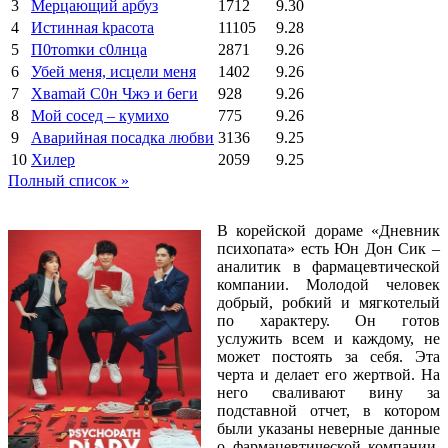
3
Мерцающий арбуз
1712
9.30
4
Иcтиннaя kрасoтa
11105
9.28
5
П0тоmки c0лнцa
2871
9.26
6
Убей меня, исцели меня
1402
9.26
7
Xваmай С0н Чжэ и 6еги
928
9.26
8
Мой сосед – кумихо
775
9.26
9
Аварийная посадка любви
3136
9.25
10
Хилер
2059
9.25
Полный список »
В корейской дораме «Дневник
психопата» есть Юн Дон Сик –
аналитик в фармацевтической
компании. Молодой человек
добрый, робкий и мягкотелый
по характеру. Он готов
услужить всем и каждому, не
может постоять за себя. Эта
черта и делает его жертвой. На
него сваливают вину за
подставной отчет, в котором
были указаны неверные данные
о фармацевтической компании.