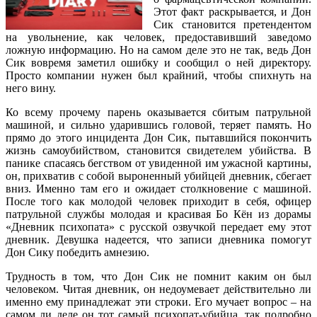
Этот факт раскрывается, и Дон
Сик становится претендентом
на увольнение, как человек, предоставивший заведомо
ложную информацию. Но на самом деле это не так, ведь Дон
Сик вовремя заметил ошибку и сообщил о ней директору.
Просто компании нужен был крайний, чтобы спихнуть на
него вину.
Ко всему прочему парень оказывается сбитым патрульной
машиной, и сильно ударившись головой, теряет память. Но
прямо до этого инцидента Дон Сик, пытавшийся покончить
жизнь самоубийством, становится свидетелем убийства. В
панике спасаясь бегством от увиденной им ужасной картины,
он, прихватив с собой выроненный убийцей дневник, сбегает
вниз. Именно там его и ожидает столкновение с машиной.
После того как молодой человек приходит в себя, офицер
патрульной службы молодая и красивая Бо Кён из дорамы
«Дневник психопата» с русской озвучкой передает ему этот
дневник. Девушка надеется, что записи дневника помогут
Дон Сику победить амнезию.
Трудность в том, что Дон Сик не помнит каким он был
человеком. Читая дневник, он недоумевает действительно ли
именно ему принадлежат эти строки. Его мучает вопрос – на
самом ли деле он тот самый психопат-убийца, так подробно