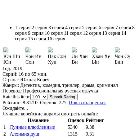
1 серия
2 серия
3 серия
4 серия
5 серия
6 серия
7 серия
8
серия
9 серия
10 серия
11 серия
12 серия
13 серия
14
серия
15 серия
16 серия
Юн Ши
Чон Ин
Пак Сон
Ли Хан
Хван Хё
Чон Су
Юн
Сон
Хун
Ви
Ын
Бин
Год:
2019
Серий:
16 по 65 мин.
Страна:
Южная Корея
Жанры:
Детектив, комедия, триллер, драма, криминал
Перевод:
Профессиональная русская озвучка
Rate this item:
Submit Rating
Рейтинг:
8.81
/10. Оценок: 225.
Показать оценки.
Ожидайте...
Лучшие корейские дорамы смотреть онлайн:
Название
Оценок
Рейтинг
1
Лунные влюбленные
5340
9.38
2
Алхимия душ
1315
9.31