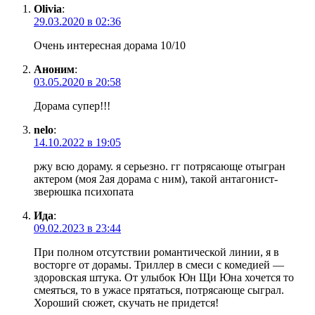
Olivia
:
29.03.2020 в 02:36
Очень интересная дорама 10/10
Аноним
:
03.05.2020 в 20:58
Дорама супер!!!
nelo
:
14.10.2022 в 19:05
ржу всю дораму. я серьезно. гг потрясающе отыгран
актером (моя 2ая дорама с ним), такой антагонист-
зверюшка психопата
Ида
:
09.02.2023 в 23:44
При полном отсутствии романтической линии, я в
восторге от дорамы. Триллер в смеси с комедией —
здоровская штука. От улыбок Юн Щи Юна хочется то
смеяться, то в ужасе прятаться, потрясающе сыграл.
Хороший сюжет, скучать не придется!