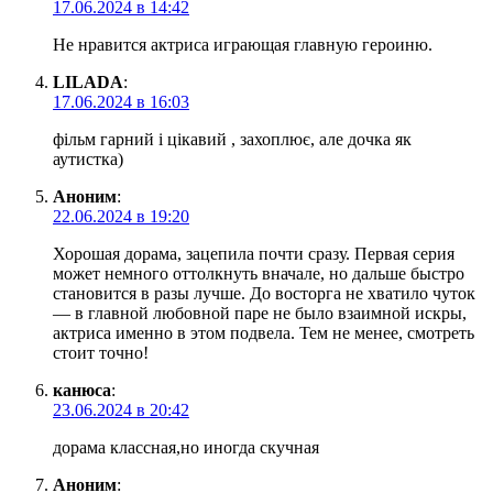
17.06.2024 в 14:42
Не нравится актриса играющая главную героиню.
LILADA
:
17.06.2024 в 16:03
фільм гарний і цікавий , захоплює, але дочка як
аутистка)
Аноним
:
22.06.2024 в 19:20
Хорошая дорама, зацепила почти сразу. Первая серия
может немного оттолкнуть вначале, но дальше быстро
становится в разы лучше. До восторга не хватило чуток
— в главной любовной паре не было взаимной искры,
актриса именно в этом подвела. Тем не менее, смотреть
стоит точно!
канюса
:
23.06.2024 в 20:42
дорама классная,но иногда скучная
Аноним
: