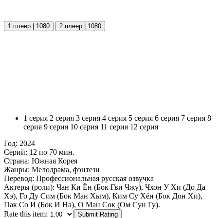
1 плеер | 1080
2 плеер | 1080
1 серия
2 серия
3 серия
4 серия
5 серия
6 серия
7 серия
8
серия
9 серия
10 серия
11 серия
12 серия
Год:
2024
Серий:
12 по 70 мин.
Страна:
Южная Корея
Жанры:
Мелодрама, фэнтези
Перевод:
Профессиональная русская озвучка
Актеры (роли):
Чан Ки Ён (Бок Гви Чжу), Чхон У Хи (До Да
Хэ), Го Ду Сим (Бок Ман Хым), Ким Су Хён (Бок Дон Хи),
Пак Со И (Бок И На), О Ман Сок (Ом Сун Гу).
Rate this item:
Submit Rating