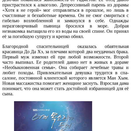
пристрастился к алкоголю. Депрессивный парень из дорамы
«Хотя я не герой» мог отправляться в прошлое, но лишь в
счастливые и беззаботные времена. Он не смог смириться с
гибелью возлюбленной и замкнулся в себе. Однажды
неразговорчивый пьяница бросился в море. Добрая
незнакомка вытащила его из воды на своей спине. Он принял
её за погибшую супругу и крепко обнял.
Благородной спасительницей оказалась обаятельная
красавица До Да Хэ, за плечами которой два неудачных брака.
Первый муж изменял ей при любой возможности. Второй
часто выпивал. Ее родителей давно нет в живых в дораме
«Необыкновенная семья». Она собирает лечебные травы и
любит походы. Привлекательная девушка трудится в спа-
салоне, постоянной клиентской которого является Ман Хым.
Новая массажистка помогает женщине заснуть. Взрослая дама
понимает, что она может стать достойной избранницей для её
сына.