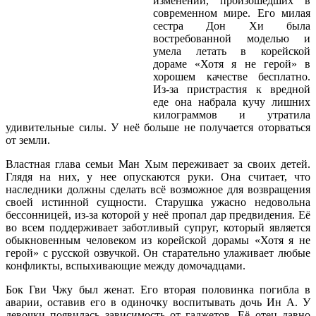
изменений, произошедших в
современном мире. Его милая
сестра Дон Хи была
востребованной моделью и
умела летать в корейской
дораме «Хотя я не герой» в
хорошем качестве бесплатно.
Из-за пристрастия к вредной
еде она набрала кучу лишних
килограммов и утратила
удивительные силы. У неё больше не получается оторваться
от земли.
Властная глава семьи Ман Хым переживает за своих детей.
Глядя на них, у нее опускаются руки. Она считает, что
наследники должны сделать всё возможное для возвращения
своей истинной сущности. Старушка ужасно недовольна
бессонницей, из-за которой у неё пропал дар предвидения. Её
во всем поддерживает заботливый супруг, который является
обыкновенным человеком из корейской дорамы «Хотя я не
герой» с русской озвучкой. Он старательно улаживает любые
конфликты, вспыхивающие между домочадцами.
Бок Гви Чжу был женат. Его вторая половинка погибла в
аварии, оставив его в одиночку воспитывать дочь Ин А. У
девочки появилась зависимость от гаджетов. Её отец давно