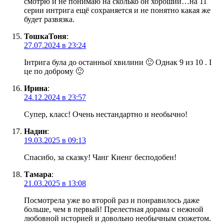
смотрю и не понимаю на сколько он хороший…на 11
серии интрига ещё сохраняется и не понятно какая же
будет развязка.
ТошкаТоня
:
27.07.2024 в 23:24
Інтрига була до останньої хвилини 🙂 Однак 9 из 10 . І
це по доброму 🙂
Ирина
:
24.12.2024 в 23:57
Супер, класс! Очень нестандартно и необычно!
Надин
:
19.03.2025 в 09:13
Спасибо, за сказку! Чанг Киенг бесподобен!
Тамара
:
21.03.2025 в 13:08
Посмотрела уже во второй раз и понравилось даже
больше, чем в первый! Прелестная дорама с нежной
любовной историей и довольно необычным сюжетом.