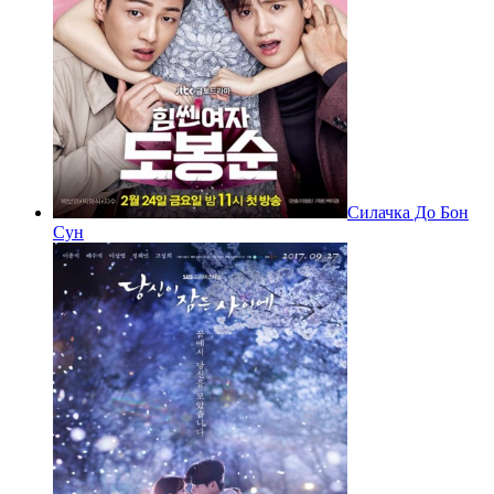
Силачка До Бон
Сун