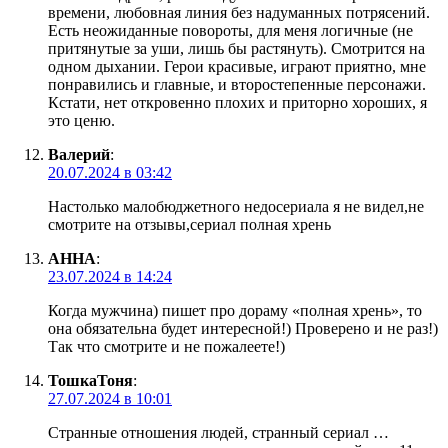
времени, любовная линия без надуманных потрясений.
Есть неожиданные повороты, для меня логичные (не
притянутые за уши, лишь бы растянуть). Смотрится на
одном дыхании. Герои красивые, играют приятно, мне
понравились и главные, и второстепенные персонажи.
Кстати, нет откровенно плохих и приторно хороших, я
это ценю.
Валерий
:
20.07.2024 в 03:42
Настолько малобюджетного недосериала я не видел,не
смотрите на отзывы,сериал полная хрень
АННА
:
23.07.2024 в 14:24
Когда мужчина) пишет про дораму «полная хрень», то
она обязательна будет интересной!) Проверено и не раз!)
Так что смотрите и не пожалеете!)
ТошкаТоня
:
27.07.2024 в 10:01
Странные отношения людей, странный сериал …