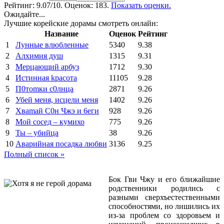
Рейтинг:
9.07
/10. Оценок: 183.
Показать оценки.
Ожидайте...
Лучшие корейские дорамы смотреть онлайн:
Название
Оценок
Рейтинг
1
Лунные влюбленные
5340
9.38
2
Алхимия душ
1315
9.31
3
Мерцающий арбуз
1712
9.30
4
Иcтиннaя kрасoтa
11105
9.28
5
П0тоmки c0лнцa
2871
9.26
6
Убей меня, исцели меня
1402
9.26
7
Xваmай С0н Чжэ и 6еги
928
9.26
8
Мой сосед – кумихо
775
9.26
9
Ты – убийца
38
9.26
10
Аварийная посадка любви
3136
9.25
Полный список »
Бок Гви Чжу и его ближайшие
родственники родились с
разными сверхъестественными
способностями, но лишились их
из-за проблем со здоровьем и