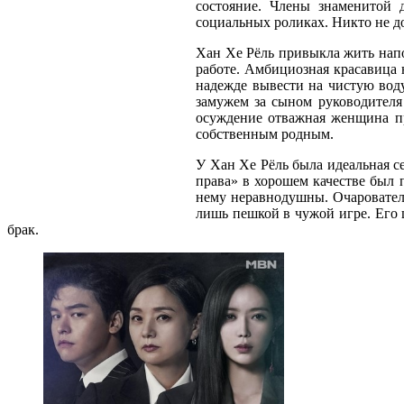
состояние. Члены знаменитой 
социальных роликах. Никто не до
Хан Хе Рёль привыкла жить напо
работе. Амбициозная красавица 
надежде вывести на чистую воду
замужем за сыном руководителя
осуждение отважная женщина пр
собственным родным.
У Хан Хе Рёль была идеальная с
права» в хорошем качестве был 
нему неравнодушны. Очарователь
лишь пешкой в чужой игре. Его 
брак.