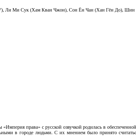
), Ли Ми Сук (Хам Кван Чжон), Сон Ён Чан (Хан Гён До), Шин 
ы «Империя права» с русской озвучкой родилась в обеспеченно
ельными в городе людьми. С их мнением было принято считать