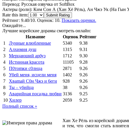
Перевод:
Русская озвучка от SoftBox
Актеры (роли):
Ким Сон А (Хан Хё Рёль), Ан Чжэ Ук (На Гын У
Rate this item:
Submit Rating
Рейтинг:
9.40
/10. Оценок: 10.
Показать оценки.
Ожидайте...
Лучшие корейские дорамы смотреть онлайн:
Название
Оценок
Рейтинг
1
Лунные влюбленные
5340
9.38
2
Алхимия душ
1315
9.31
3
Мерцающий арбуз
1712
9.30
4
Иcтиннaя kрасoтa
11105
9.28
5
П0тоmки c0лнцa
2871
9.26
6
Убей меня, исцели меня
1402
9.26
7
Xваmай С0н Чжэ и 6еги
928
9.26
8
Ты – убийца
38
9.26
9
Аварийная посадка любви
3136
9.25
10
Хилер
2059
9.25
Полный список »
Хан Хе Рёль из корейской дорам
и тем, что смогли стать влият