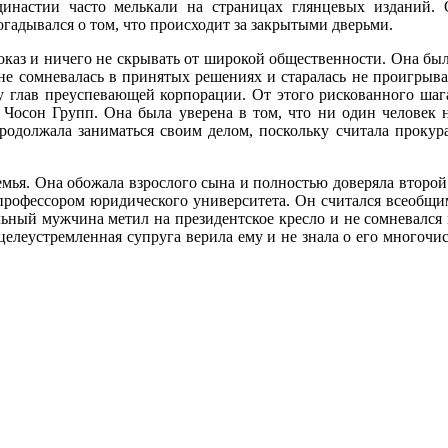
династии часто мелькали на страницах глянцевых изданий. 
гадывался о том, что происходит за закрытыми дверьми.
каз и ничего не скрывать от широкой общественности. Она был
не сомневалась в принятых решениях и старалась не проигрыва
 глав преуспевающей корпорации. От этого рискованного шага 
 Чосон Групп. Она была уверена в том, что ни один человек 
одолжала заниматься своим делом, поскольку считала прокур
емья. Она обожала взрослого сына и полностью доверяла второ
профессором юридического университета. Он считался всеобщи
ный мужчина метил на президентское кресло и не сомневался в
целеустремленная супруга верила ему и не знала о его многоч