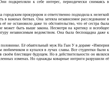
Они подкрепляли к себе интерес, периодически снимаясь в
а городским прокурором и ответственно подходила к нелегкой
ть в важных битвах. Она затеяла независимое расследование в
её не остановило даже то обстоятельство, что её сестра была
не может быть выше закона. Несмотря на критику и всеобщее
атуру независимым ведомством. Она была беспощадна даже к
й половинке. Её обаятельный муж На Гын У в дораме «Империя
м любимчиком и купался в лучах славы. Все студентки были к
 своём блестящее будущем. Но в действительности он являлся
исленных изменах. Но однажды коварные интриги разрушили её