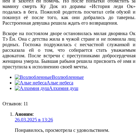
ней и захотел ей помочь. Но после попытки отомстить за
мамину смерть Ку Док из дорамы «История леди Ок»
подалась в бега. Пожилой родитель посчитал себя обузой и
покинул её после того, как они добрались до таверны.
Расстроенная девушка решила ждать его возвращения.
Вскоре на постоялом дворе остановилась милая дворянка Ок
Тэ Ён. Она с детства жила в чужой стране и не помнила лиц
родных. Госпожа подружилась с несчастной служанкой и
рассказала ей о том, что собирается стать уважаемым
адвокатом. После встречи с преступниками добросердечная
женщина умерла. Бывшая рабыня решила присвоить её имя и
приступила к исполнению своей мечты.
Возлюбленные
Алые небеса
Алхимия душ
Отзывов: 11
Аноним
:
26.03.2025 в 13:26
Понравилось, просмотрела с удовольствием.