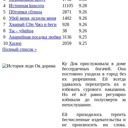
4
Иcтиннaя kрасoтa
11105
9.28
5
П0тоmки c0лнцa
2871
9.26
6
Убей меня, исцели меня
1402
9.26
7
Xваmай С0н Чжэ и 6еги
928
9.26
8
Ты – убийца
38
9.26
9
Аварийная посадка любви
3136
9.25
10
Хилер
2059
9.25
Полный список »
Ку Док прислуживала в доме
бессердечных богачей. Она
постоянно уходила в город без
их разрешения. Ей всегда
удавалось перехитрить их и
избежать сурового наказания.
Но её всё равно регулярно
избивали до полусмерти за
непослушание.
Ей приходилось терпеть
бесчисленные издевательства и
не произносить ни слова.