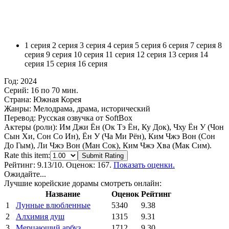
1 серия
2 серия
3 серия
4 серия
5 серия
6 серия
7 серия
8
серия
9 серия
10 серия
11 серия
12 серия
13 серия
14
серия
15 серия
16 серия
Год:
2024
Серий:
16 по 70 мин.
Страна:
Южная Корея
Жанры:
Мелодрама, драма, исторический
Перевод:
Русская озвучка от SoftBox
Актеры (роли):
Им Джи Ён (Ок Тэ Ён, Ку Док), Чху Ён У (Чон
Сын Хи, Сон Со Ин), Ён У (Ча Ми Рён), Ким Чжэ Вон (Сон
До Гым), Ли Чжэ Вон (Ман Сок), Ким Чжэ Хва (Мак Сим).
Rate this item:
Submit Rating
Рейтинг:
9.13
/10. Оценок: 167.
Показать оценки.
Ожидайте...
Лучшие корейские дорамы смотреть онлайн:
Название
Оценок
Рейтинг
1
Лунные влюбленные
5340
9.38
2
Алхимия душ
1315
9.31
3
Мерцающий арбуз
1712
9.30