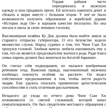
Гордая рабыня часто
переодевалась в мужскую
одежду и шла продавать орехи. Ей хотелось накопить денег и
сбежать к морю вместе с больным отцом. У неё не было
возможности получить образование в корейской дораме
«История леди Ок» в хорошем качестве бесплатно. Но она
писала и шила за свою ленивую госпожу.
Высокомерная хозяйка Ку Док должна была выйти замуж за
старшего отпрыска губернатора. О его безумстве ходило
множество слухов. Народ судачил о том, что Чхон Сын Хи
тронулся головой. Злобная мачеха любила напоминать ему о
том, что он является продолжателем знатного рода. Ради блага
семьи парень должен был жениться на богатой барышне.
Он считал себя подкидышем, но оказался внебрачным
ребенком отца. Выяснив правду, ошеломленный мужчина
пообещал покинуть особняк на рассвете. Он видел
собственное предназначение в том, чтобы нести радость
людям. Ему удалось отыскать применение артистическим
способностям и стать отличным рассказчиком.
Незадолго до ухода из отчего дома Чхон Сын Хи
познакомился со смелой служанкой, которой начал
симпатизировать. Он был свидетелем жестокого обращения с