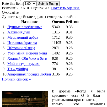
Rate this item:
Submit Rating
Рейтинг:
8.31
/10. Оценок: 42.
Показать оценки.
Ожидайте...
Лучшие корейские дорамы смотреть онлайн:
Название
Оценок
Рейтинг
1
Лунные влюбленные
5340
9.38
2
Алхимия душ
1315
9.31
3
Мерцающий арбуз
1712
9.30
4
Иcтиннaя kрасoтa
11105
9.28
5
П0тоmки c0лнцa
2871
9.26
6
Убей меня, исцели меня
1402
9.26
7
Xваmай С0н Чжэ и 6еги
928
9.26
8
Мой сосед – кумихо
774
9.26
9
Ты – убийца
38
9.26
10
Аварийная посадка любви
3136
9.25
Полный список »
В дораме «Когда я была
красивее» есть О Е Джи –
учительница-практикантка,
только что начавшая