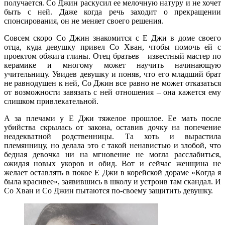
получается. Со Джин раскусил ее мелочную натуру и не хочет
быть с ней. Даже когда речь заходит о прекращении
спонсирования, он не меняет своего решения.
Совсем скоро Со Джин знакомится с Е Джи в доме своего
отца, куда девушку привел Со Хван, чтобы помочь ей с
проектом обжига глины. Отец братьев – известный мастер по
керамике и многому может научить начинающую
учительницу. Увидев девушку и поняв, что его младший брат
не равнодушен к ней, Со Джин все равно не может отказаться
от возможности завязать с ней отношения – она кажется ему
слишком привлекательной.
А за плечами у Е Джи тяжелое прошлое. Ее мать после
убийства скрылась от закона, оставив дочку на попечение
неадекватной родственницы. Та хоть и вырастила
племянницу, но делала это с такой ненавистью и злобой, что
бедная девочка ни на мгновение не могла расслабиться,
ожидая новых укоров и обид. Вот и сейчас женщина не
желает оставлять в покое Е Джи в корейской дораме «Когда я
была красивее», заявившись в школу и устроив там скандал. И
Со Хван и Со Джин пытаются по-своему защитить девушку.