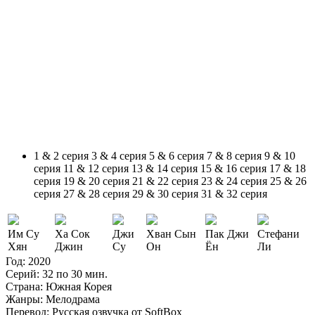
1 & 2 серия
3 & 4 серия
5 & 6 серия
7 & 8 серия
9 & 10
серия
11 & 12 серия
13 & 14 серия
15 & 16 серия
17 & 18
серия
19 & 20 серия
21 & 22 серия
23 & 24 серия
25 & 26
серия
27 & 28 серия
29 & 30 серия
31 & 32 серия
Им Су
Ха Сок
Джи
Хван Сын
Пак Джи
Стефани
Хян
Джин
Су
Он
Ён
Ли
Год:
2020
Серий:
32 по 30 мин.
Страна:
Южная Корея
Жанры:
Мелодрама
Перевод:
Русская озвучка от SoftBox