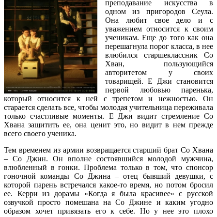
преподавание искусства в
одном из пригородов Сеула.
Она любит свое дело и с
уважением относится к своим
ученикам. Еще до того как она
перешагнула порог класса, в нее
влюбился старшеклассник Со
Хван, пользующийся
авторитетом у своих
товарищей. Е Джи становится
первой любовью паренька,
который относится к ней с трепетом и нежностью. Он
старается сделать все, чтобы молодая учительница переживала
только счастливые моменты. Е Джи видит стремление Со
Хвана защитить ее, она ценит это, но видит в нем прежде
всего своего ученика.
Тем временем из армии возвращается старший брат Со Хвана
– Со Джин. Он вполне состоявшийся молодой мужчина,
влюбленный в гонки. Проблема только в том, что спонсор
гоночной команды Со Джина – отец бывший девушки, с
которой парень встречался какое-то время, но потом бросил
ее. Керри из дорамы «Когда я была красивее» с русской
озвучкой просто помешана на Со Джине и каким угодно
образом хочет привязать его к себе. Но у нее это плохо