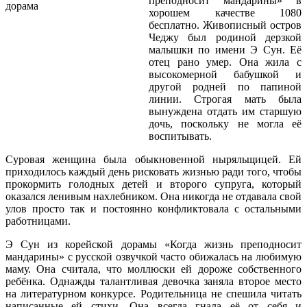
преподносит мандарины» в
хорошем качестве 1080
бесплатно. Живописный остров
Чеджу был родиной дерзкой
малышки по имени Э Сун. Её
отец рано умер. Она жила с
высокомерной бабушкой и
другой родней по папиной
линии. Строгая мать была
вынуждена отдать им старшую
дочь, поскольку не могла её
воспитывать.
Суровая женщина была обыкновенной ныряльщицей. Ей
приходилось каждый день рисковать жизнью ради того, чтобы
прокормить голодных детей и второго супруга, который
оказался ленивым нахлебником. Она никогда не отдавала свой
улов просто так и постоянно конфликтовала с остальными
работницами.
Э Сун из корейской дорамы «Когда жизнь преподносит
мандарины» с русской озвучкой часто обижалась на любимую
маму. Она считала, что моллюски ей дороже собственного
ребёнка. Однажды талантливая девочка заняла второе место
на литературном конкурсе. Родительница не спешила читать
написанные ей стихи. Она всегда гнала её от себя и