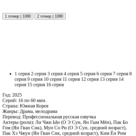
1 плеер | 1080
2 плеер | 1080
1 серия
2 серия
3 серия
4 серия
5 серия
6 серия
7 серия
8
серия
9 серия
10 серия
11 серия
12 серия
13 серия
14
серия
15 серия
16 серия
Год:
2025
Серий:
16 по 60 мин.
Страна:
Южная Корея
Жанры:
Драма, мелодрама
Перевод:
Профессиональная русская озвучка
Актеры (роли):
Ли Чжи Ын (О Э Сун, Ян Гым Мён), Пак Бо
Гом (Ян Гван Сик), Мун Со Ри (О Э Сун, средний возраст),
Пак Хэ Чжун (Ян Гван Сик, средний возраст), Ким Ён Рим