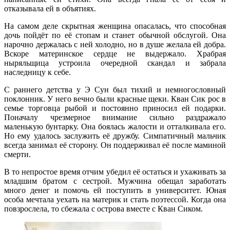
отказывала ей в объятиях.
На самом деле скрытная женщина опасалась, что способная
дочь пойдёт по её стопам и станет обычной обслугой. Она
нарочно держалась с ней холодно, но в душе желала ей добра.
Вскоре материнское сердце не выдержало. Храбрая
ныряльщица устроила очередной скандал и забрала
наследницу к себе.
С раннего детства у Э Сун был тихий и немногословный
поклонник. У него вечно были красные щеки. Кван Сик рос в
семье торговца рыбой и постоянно приносил ей подарки.
Поначалу чрезмерное внимание сильно раздражало
маленькую бунтарку. Она боялась жалости и отталкивала его.
Но ему удалось заслужить её дружбу. Симпатичный мальчик
всегда занимал её сторону. Он поддерживал её после маминой
смерти.
В то непростое время отчим убедил её остаться и ухаживать за
младшим братом с сестрой. Мужчина обещал заработать
много денег и помочь ей поступить в университет. Юная
особа мечтала уехать на материк и стать поэтессой. Когда она
повзрослела, то сбежала с острова вместе с Кван Сиком.