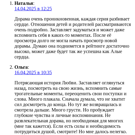
Наталья
:
14.04.2025 в 12:25
Дорама очень проникновенная, каждая серия разбивает
сердце. Отношения детей и родителей рассматриваются
очень подробно. Заставляет задуматься и может даже
вспомнить себя в каких-то моментах. После её
просмотра долго не могла начать просмотр новой
дорамы. Думаю она поднимется в рейтинге достаточно
высоко, может даже будет так же успешна как Алые
сердца.
Ольга
:
16.04.2025 в 10:35
Потрясающая история Любви. Заставляет оглянуться
назад, посмотреть на свою жизнь, вспомнить самые
трогательные моменты, переоценить свои поступки и
слова. Много плакала. Сначала думала, что не хватит
сил досмотреть до конца. Но тут же возвращалась и
смотрела дальше. Много грусти. Но пробуждает
глубокие чувства и личные воспоминания. Не
развлекательная дорама, но необходимая для многих
(мне так кажется). Если есть силы и необходимость
потрудиться душой, смотрите! Но мне далось нелегко.