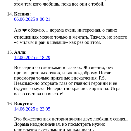
этом тем кого любишь, пока все они с тобой.
Ксения
:
06.06.2025 в 00:21
Аю ❤️ обожаю… дорама очень интересная, о таких
отношениях можно только и мечтать. Тяжело, но вместе
«с милым и рай в шалаше» как раз об этом.
Алла
:
12.06.2025 в 18:29
Все серии со слёзиками в глазках. Жизненно, без
призмы розовых очков, и так по-доброму. После
просмотра только приятные впечатления. P.S.
Невозможно оторвать глаз от главной героини и ее
будущего мужа. Невероятно красивые артисты. Игра
всего состава на высоте!
Викусик
:
14.06.2025 в 23:05
Это божественная история жизни двух любящих сердец.
Дорама неоднозначная, но посмотреть нужно
однозначно всем, эмоции зашкаливают.