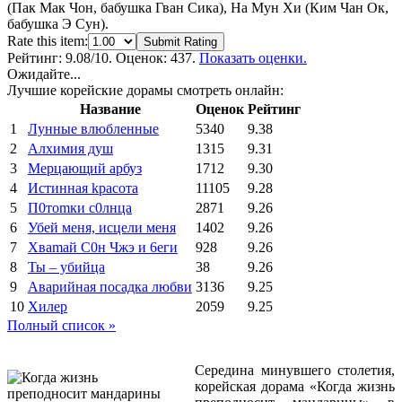
(Пак Мак Чон, бабушка Гван Сика), На Мун Хи (Ким Чан Ок,
бабушка Э Сун).
Rate this item:
Submit Rating
Рейтинг:
9.08
/10. Оценок: 437.
Показать оценки.
Ожидайте...
Лучшие корейские дорамы смотреть онлайн:
Название
Оценок
Рейтинг
1
Лунные влюбленные
5340
9.38
2
Алхимия душ
1315
9.31
3
Мерцающий арбуз
1712
9.30
4
Иcтиннaя kрасoтa
11105
9.28
5
П0тоmки c0лнцa
2871
9.26
6
Убей меня, исцели меня
1402
9.26
7
Xваmай С0н Чжэ и 6еги
928
9.26
8
Ты – убийца
38
9.26
9
Аварийная посадка любви
3136
9.25
10
Хилер
2059
9.25
Полный список »
Середина минувшего столетия,
корейская дорама «Когда жизнь