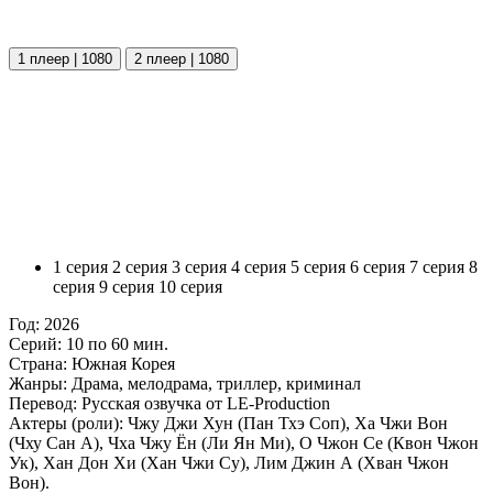
1 плеер | 1080
2 плеер | 1080
1 серия
2 серия
3 серия
4 серия
5 серия
6 серия
7 серия
8
серия
9 серия
10 серия
Год:
2026
Серий:
10 по 60 мин.
Страна:
Южная Корея
Жанры:
Драма, мелодрама, триллер, криминал
Перевод:
Русская озвучка от LE-Production
Актеры (роли):
Чжу Джи Хун (Пан Тхэ Соп), Ха Чжи Вон
(Чху Сан А), Чха Чжу Ён (Ли Ян Ми), О Чжон Се (Квон Чжон
Ук), Хан Дон Хи (Хан Чжи Су), Лим Джин А (Хван Чжон
Вон).