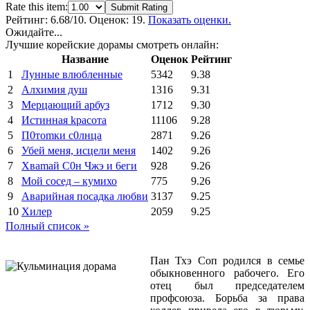
Rate this item:
Submit Rating
Рейтинг:
6.68
/10. Оценок: 19.
Показать оценки.
Ожидайте...
Лучшие корейские дорамы смотреть онлайн:
Название
Оценок
Рейтинг
1
Лунные влюбленные
5342
9.38
2
Алхимия душ
1316
9.31
3
Мерцающий арбуз
1712
9.30
4
Иcтиннaя kрасoтa
11106
9.28
5
П0тоmки c0лнцa
2871
9.26
6
Убей меня, исцели меня
1402
9.26
7
Xваmай С0н Чжэ и 6еги
928
9.26
8
Мой сосед – кумихо
775
9.26
9
Аварийная посадка любви
3137
9.25
10
Хилер
2059
9.25
Полный список »
Пан Тхэ Соп родился в семье
обыкновенного рабочего. Его
отец был председателем
профсоюза. Борьба за права