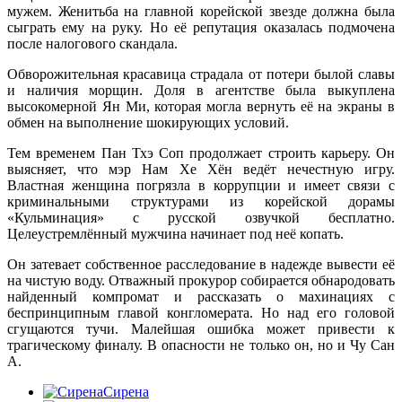
мужем. Женитьба на главной корейской звезде должна была
сыграть ему на руку. Но её репутация оказалась подмочена
после налогового скандала.
Обворожительная красавица страдала от потери былой славы
и наличия морщин. Доля в агентстве была выкуплена
высокомерной Ян Ми, которая могла вернуть её на экраны в
обмен на выполнение шокирующих условий.
Тем временем Пан Тхэ Соп продолжает строить карьеру. Он
выясняет, что мэр Нам Хе Хён ведёт нечестную игру.
Властная женщина погрязла в коррупции и имеет связи с
криминальными структурами из корейской дорамы
«Кульминация» с русской озвучкой бесплатно.
Целеустремлённый мужчина начинает под неё копать.
Он затевает собственное расследование в надежде вывести её
на чистую воду. Отважный прокурор собирается обнародовать
найденный компромат и рассказать о махинациях с
беспринципным главой конгломерата. Но над его головой
сгущаются тучи. Малейшая ошибка может привести к
трагическому финалу. В опасности не только он, но и Чу Сан
А.
Сирена