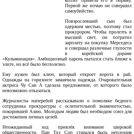
коллег привела его в тюрьму.
Первой же ночью он совершил
самоубийство.
Повзрослевший сын был
одержим местью, поэтому стал
прокурором. Чтобы пролезть в
высший свет, он потратил
зарплату на покупку Мерседеса
и совершал различные глупости
в корейской дораме
«Кульминация». Амбициозный парень пытался стать ближе к
элите, но всё было бесполезно.
Ему нужен был ключ, который откроет ворота в рай.
Однажды на горизонте замаячила надежда. Очаровательная
актриса Чу Сан А сделала предложение, от которого было
невозможно отказаться.
Журналисты наперебой рассказывали о помолвке бедного
сотрудника прокуратуры с ослепительной знаменитостью,
покорившей Азию. Молодым людям был необходим союз для
достижения личных целей.
Неожиданный ход привлёк внимание широкой
общественности. Пан Тхэ Соп старался быть неплохим