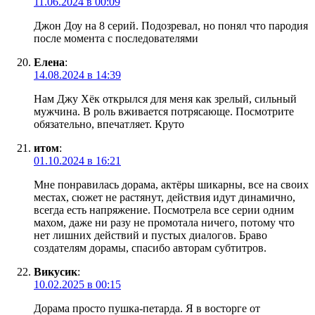
11.06.2024 в 00:09
Джон Доу на 8 серий. Подозревал, но понял что пародия
после момента с последователями
Елена
:
14.08.2024 в 14:39
Нам Джу Хëк открылся для меня как зрелый, сильный
мужчина. В роль вживается потрясающе. Посмотрите
обязательно, впечатляет. Круто
итом
:
01.10.2024 в 16:21
Мне понравилась дорама, актёры шикарны, все на своих
местах, сюжет не растянут, действия идут динамично,
всегда есть напряжение. Посмотрела все серии одним
махом, даже ни разу не промотала ничего, потому что
нет лишних действий и пустых диалогов. Браво
создателям дорамы, спасибо авторам субтитров.
Викусик
:
10.02.2025 в 00:15
Дорама просто пушка-петарда. Я в восторге от