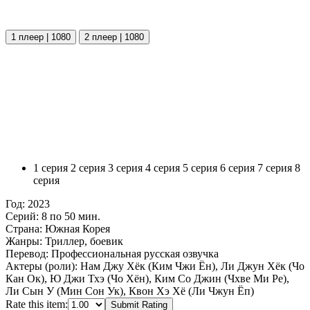
1 плеер | 1080
2 плеер | 1080
1 серия
2 серия
3 серия
4 серия
5 серия
6 серия
7 серия
8
серия
Год:
2023
Серий:
8 по 50 мин.
Страна:
Южная Корея
Жанры:
Триллер, боевик
Перевод:
Профессиональная русская озвучка
Актеры (роли):
Нам Джу Хёк (Ким Чжи Ён), Ли Джун Хёк (Чо
Кан Ок), Ю Джи Тхэ (Чо Хён), Ким Со Джин (Чхве Ми Ре),
Ли Сын У (Мин Сон Ук), Квон Хэ Хё (Ли Чжун Ёп)
Rate this item:
Submit Rating