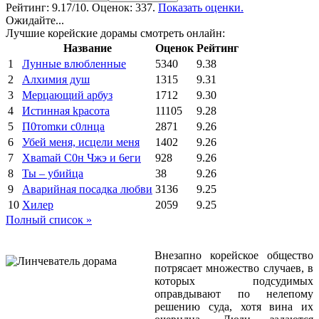
Рейтинг:
9.17
/10. Оценок: 337.
Показать оценки.
Ожидайте...
Лучшие корейские дорамы смотреть онлайн:
Название
Оценок
Рейтинг
1
Лунные влюбленные
5340
9.38
2
Алхимия душ
1315
9.31
3
Мерцающий арбуз
1712
9.30
4
Иcтиннaя kрасoтa
11105
9.28
5
П0тоmки c0лнцa
2871
9.26
6
Убей меня, исцели меня
1402
9.26
7
Xваmай С0н Чжэ и 6еги
928
9.26
8
Ты – убийца
38
9.26
9
Аварийная посадка любви
3136
9.25
10
Хилер
2059
9.25
Полный список »
Внезапно корейское общество
потрясает множество случаев, в
которых подсудимых
оправдывают по нелепому
решению суда, хотя вина их