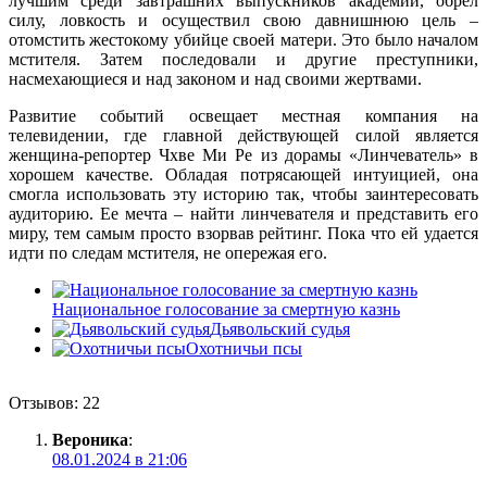
лучшим среди завтрашних выпускников академии, обрел
силу, ловкость и осуществил свою давнишнюю цель –
отомстить жестокому убийце своей матери. Это было началом
мстителя. Затем последовали и другие преступники,
насмехающиеся и над законом и над своими жертвами.
Развитие событий освещает местная компания на
телевидении, где главной действующей силой является
женщина-репортер Чхве Ми Ре из дорамы «Линчеватель» в
хорошем качестве. Обладая потрясающей интуицией, она
смогла использовать эту историю так, чтобы заинтересовать
аудиторию. Ее мечта – найти линчевателя и представить его
миру, тем самым просто взорвав рейтинг. Пока что ей удается
идти по следам мстителя, не опережая его.
Национальное голосование за смертную казнь
Дьявольский судья
Охотничьи псы
Отзывов: 22
Вероника
:
08.01.2024 в 21:06