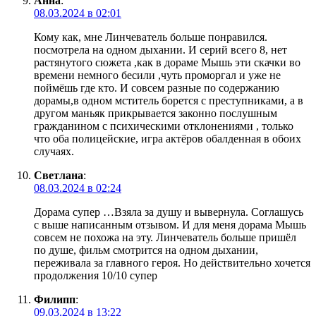
Анна
:
08.03.2024 в 02:01
Кому как, мне Линчеватель больше понравился.
посмотрела на одном дыхании. И серий всего 8, нет
растянутого сюжета ,как в дораме Мышь эти скачки во
времени немного бесили ,чуть проморгал и уже не
поймёшь где кто. И совсем разные по содержанию
дорамы,в одном мститель борется с преступниками, а в
другом маньяк прикрывается законно послушным
гражданином с психическими отклонениями , только
что оба полицейские, игра актёров обалденная в обоих
случаях.
Светлана
:
08.03.2024 в 02:24
Дорама супер …Взяла за душу и вывернула. Соглашусь
с выше написанным отзывом. И для меня дорама Мышь
совсем не похожа на эту. Линчеватель больше пришёл
по душе, фильм смотрится на одном дыхании,
переживала за главного героя. Но действительно хочется
продолжения 10/10 супер
Филипп
:
09.03.2024 в 13:22