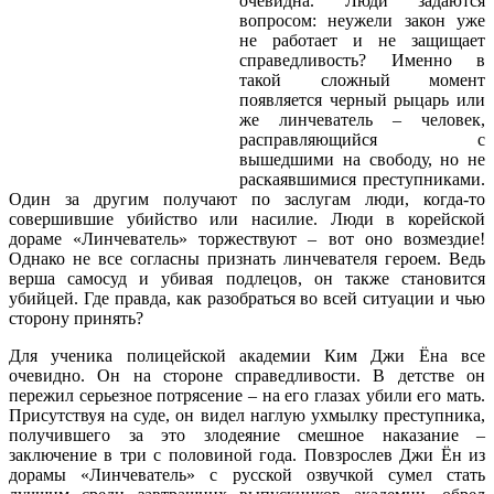
очевидна. Люди задаются
вопросом: неужели закон уже
не работает и не защищает
справедливость? Именно в
такой сложный момент
появляется черный рыцарь или
же линчеватель – человек,
расправляющийся с
вышедшими на свободу, но не
раскаявшимися преступниками.
Один за другим получают по заслугам люди, когда-то
совершившие убийство или насилие. Люди в корейской
дораме «Линчеватель» торжествуют – вот оно возмездие!
Однако не все согласны признать линчевателя героем. Ведь
верша самосуд и убивая подлецов, он также становится
убийцей. Где правда, как разобраться во всей ситуации и чью
сторону принять?
Для ученика полицейской академии Ким Джи Ёна все
очевидно. Он на стороне справедливости. В детстве он
пережил серьезное потрясение – на его глазах убили его мать.
Присутствуя на суде, он видел наглую ухмылку преступника,
получившего за это злодеяние смешное наказание –
заключение в три с половиной года. Повзрослев Джи Ён из
дорамы «Линчеватель» с русской озвучкой сумел стать