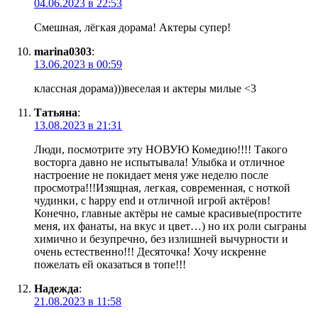
04.06.2023 в 22:53
Смешная, лёгкая дорама! Актеры супер!
marina0303
:
13.06.2023 в 00:59
классная дорама)))веселая и актеры милые <3
Татьяна
:
13.08.2023 в 21:31
Люди, посмотрите эту НОВУЮ Комедию!!!! Такого
восторга давно не испытывала! Улыбка и отличное
настроение не покидает меня уже неделю после
просмотра!!!Изящная, легкая, современная, с ноткой
чудинки, с happy end и отличной игрой актёров!
Конечно, главные актёры не самые красивые(простите
меня, их фанаты, на вкус и цвет…) но их роли сыграны
химично и безупречно, без излишней вычурности и
очень естественно!!! Десяточка! Хочу искренне
пожелать ей оказаться в топе!!!
Надежда
:
21.08.2023 в 11:58