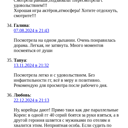
Смотрела раньше,подзабыла! Пересмотрела с
удовольствием!!!
Хорошая игра актёров,атмосфера! Хотите отдохнуть,
смотрите!!!
Галина
:
07.08.2024 в 21:43
Посмотрела на одном дыхании. Очень понравилась
дорама. Легкая, не затянута. Много моментов
посмеяться от души
Tanya
:
13.11.2024 в 21:32
Посмотрела легко и с удовольствием. Без
инфантильности гг, всё в меру и позитивно.
Рекомендую для просмотра после рабочего дня.
Любовь
:
22.12.2024 в 21:13
Ну, корейцы дают! Прямо таки как две параллельные
Кореи: в одной гг 40 серий боятся за руки взяться, а в
другой героиня шляется с мужиками по отелям и
хвалится этим. Неприятная особа. Если судить по