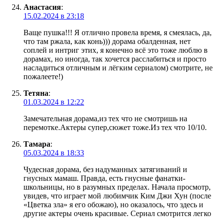
Анастасия
:
15.02.2024 в 23:18
Ваще пушка!!! Я отлично провела время, я смеялась, да,
что там ржала, как конь))) дорама обалденная, нет
соплей и интриг этих, я конечно всё это тоже люблю в
дорамах, но иногда, так хочется расслабиться и просто
насладиться отличным и лёгким сериалом) смотрите, не
пожалеете!)
Тетяна
:
01.03.2024 в 12:22
Замечательная дорама,из тех что не смотришь на
перемотке.Актеры супер,сюжет тоже.Из тех что 10/10.
Тамара
:
05.03.2024 в 18:33
Чудесная дорама, без надуманных затягиваний и
гнусных мамаш. Правда, есть гнусные фанатки-
школьницы, но в разумных пределах. Начала просмотр,
увидев, что играет мой любимчик Ким Джи Хун (после
«Цветка зла» я его обожаю), но оказалось, что здесь и
другие актеры очень красивые. Сериал смотрится легко