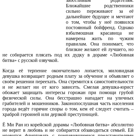
заботливым родителям.
Ближайшие родственники
сильно переживают за её
дальнейшее будущее и мечтают
о том, чтобы у неё появился
постоянный бойфренд. Однако
взбалмошная красавица не
намерена жить по чужим
правилам. Она понимает, что
близкие желают ей лучшего, но
не собирается плясать под их дудку в дораме «Любовная
битва» с русской озвучкой.
Когда её терпение окончательно лопается, миловидная
девушка возвращает родным плату за обучение и объявляет о
своём решении переехать. Она стремится к самостоятельности
и не желает ни от кого зависеть. Смелая девушка-юрист
обожает защищать интересы горожан при помощи грубой
физической силы. Она бесстрашно нападает на уличных
грабителей и мошенников. Законопослушная часть населения
города ведёт горячие споры о том, кем её следует считать –
храброй героиней или дерзкой преступницей.
Ё Ми Ран из корейской дорамы «Любовная битва» абсолютно
не верит в любовь и не собирается обзаводиться семьей. Ей
нравится флиртовать с понравившимися представителями