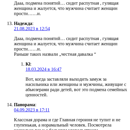
Дааа, подмена понятий… сидит распутная , гулящая
женщина и жалуется, что мужчина считает женщин
прости……и.
Надежда
:
21.08.2023 в 12:54
Дааа, подмена понятий… сидит распутная , гулящая
женщина и жалуется, что мужчина считает женщин
прости……и.
Раньше таких назвали „честная давалка “
Kl
:
18.03.2024 в 16:47
Вот, когда заставляли выходить замуж за
насильника или женщины и мужчины, живущие с
абьюзерами ради детей, вот это подмена семейных
ценностей.
Панорама
:
04.09.2023 в 17:11
Классная дорама и где Главная героиня не тупит и не
глупенькая, а норамальный человек. Посмотрела