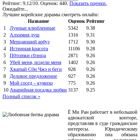
Рейтинг:
9.12
/10. Оценок: 440.
Показать оценки.
Ожидайте...
Лучшие корейские дорамы смотреть онлайн:
Название
Оценок
Рейтинг
1
Лунные влюбленные
5342
9.38
2
Алхимия душ
1316
9.31
3
Мерцающий арбуз
1712
9.30
4
Иcтиннaя kрасoтa
11106
9.28
5
П0тоmки c0лнцa
2871
9.26
6
Убей меня, исцели меня
1402
9.26
7
Xваmай С0н Чжэ и 6еги
928
9.26
8
Деловое предложение
927
9.26
9
Мой сосед – кумихо
775
9.26
10
Аварийная посадка любви
3137
9.25
Полный список »
Ё Ми Ран работает в небольшой
адвокатской конторе,
представляя в суде гражданские
интересы. Юридическому
образованию она обязана