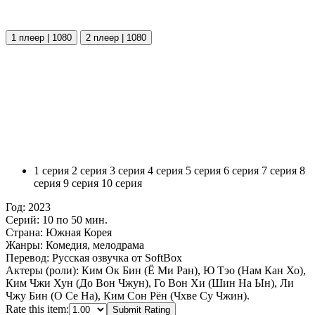
1 плеер | 1080
2 плеер | 1080
1 серия
2 серия
3 серия
4 серия
5 серия
6 серия
7 серия
8
серия
9 серия
10 серия
Год:
2023
Серий:
10 по 50 мин.
Страна:
Южная Корея
Жанры:
Комедия, мелодрама
Перевод:
Русская озвучка от SoftBox
Актеры (роли):
Ким Ок Бин (Ё Ми Ран), Ю Тэо (Нам Кан Хо),
Ким Чжи Хун (До Вон Чжун), Го Вон Хи (Шин На Ын), Ли
Чжу Бин (О Се На), Ким Сон Рён (Чхве Су Чжин).
Rate this item:
Submit Rating