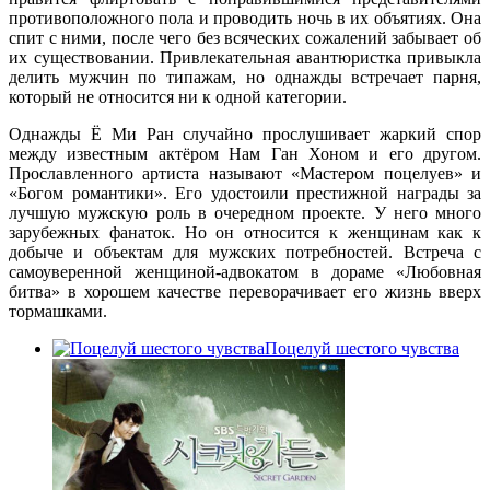
противоположного пола и проводить ночь в их объятиях. Она
спит с ними, после чего без всяческих сожалений забывает об
их существовании. Привлекательная авантюристка привыкла
делить мужчин по типажам, но однажды встречает парня,
который не относится ни к одной категории.
Однажды Ё Ми Ран случайно прослушивает жаркий спор
между известным актёром Нам Ган Хоном и его другом.
Прославленного артиста называют «Мастером поцелуев» и
«Богом романтики». Его удостоили престижной награды за
лучшую мужскую роль в очередном проекте. У него много
зарубежных фанаток. Но он относится к женщинам как к
добыче и объектам для мужских потребностей. Встреча с
самоуверенной женщиной-адвокатом в дораме «Любовная
битва» в хорошем качестве переворачивает его жизнь вверх
тормашками.
Поцелуй шестого чувства