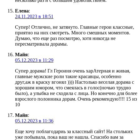
несколько раз и с большим удовольствием.
Елена
:
24.11.2023 в 18:51
Супер! Отлично, не затянуто. Главные герои классные,
приятно на них смотреть. Много смешных моментов.
Думаю, что еще раз посмотрю, хотя никогда не
пересматривала дорамы.
Майя
:
05.12.2023 в 11:29
Супер дорама! Гл Героиня очень харАтерная и живая,
главные мужские роли такие красавцы, особенно
друг,аж в краску вгонял )))) Настолько веселая дорама с
хорошим юмором, что смеялась в голос(ночью трудно
было), а улыбка не сходила с лица. Но конечно для более
взрослого полонника дорам. Очень рекомендую!!!! 15 из
10
Майя
:
05.12.2023 в 11:36
Еще хочу поблагодариь за классный сайт! На стольких
уже побывала, пока ваш не нашла. Спасибо вам за