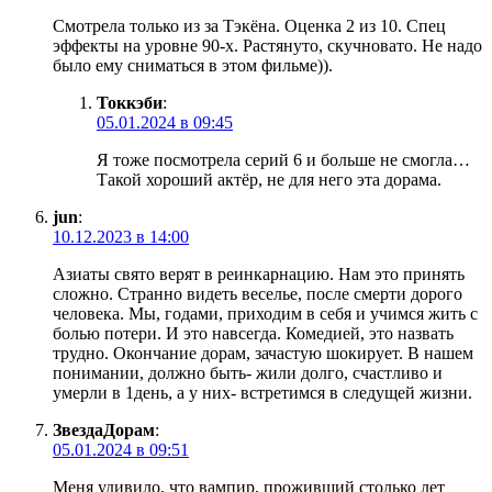
Смотрела только из за Тэкёна. Оценка 2 из 10. Спец
эффекты на уровне 90-х. Растянуто, скучновато. Не надо
было ему сниматься в этом фильме)).
Токкэби
:
05.01.2024 в 09:45
Я тоже посмотрела серий 6 и больше не смогла…
Такой хороший актёр, не для него эта дорама.
jun
:
10.12.2023 в 14:00
Азиаты свято верят в реинкарнацию. Нам это принять
сложно. Странно видеть веселье, после смерти дорого
человека. Мы, годами, приходим в себя и учимся жить с
болью потери. И это навсегда. Комедией, это назвать
трудно. Окончание дорам, зачастую шокирует. В нашем
понимании, должно быть- жили долго, счастливо и
умерли в 1день, а у них- встретимся в следущей жизни.
ЗвездаДорам
:
05.01.2024 в 09:51
Меня удивило, что вампир, проживший столько лет