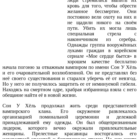
люди стремились выпить их
кровь для того, чтобы обрести
желанное бессмертие. Они
постоянно вели охоту на них и
не щадили никого на своём
пути. Убить их могла лишь
специальная стрела с
наконечником из серебра.
Однажды группа вооружённых
луками граждан в корейском
сериале «Мое сердце бьется» в
хорошем качестве бесплатно
начала погоню за отважным вампиром по имени Сон У Хёль
и его очаровательной возлюбленной. Он не представлял без
неё своего существования и старался уберечь её от невзгод.
Но у него не получилось защитить ее от неминуемой гибели.
Находясь на смертном одре, храбрая избранница взяла с него
обещание найти её в новой жизни.
Сон У Хёль продолжал жить среди представителей
вампирского клана. Его окружение развлекалось
организацией поминальной церемонии и дележкой
принадлежавшей ему одежды. Он был общепризнанным
лидером, которого вечно окружали привлекательные
женщины. Прелестные красавицы восторгались его