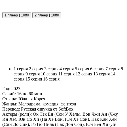
1 плеер | 1080
2 плеер | 1080
1 серия
2 серия
3 серия
4 серия
5 серия
6 серия
7 серия
8
серия
9 серия
10 серия
11 серия
12 серия
13 серия
14
серия
15 серия
16 серия
Год:
2023
Серий:
16 по 60 мин.
Страна:
Южная Корея
Жанры:
Мелодрама, комедия, фэнтези
Перевод:
Русская озвучка от SoftBox
Актеры (роли):
Ок Тэк Ён (Сон У Хёль), Вон Чжи Ан (Чжу
Ин Хэ), Юн Со Хи (На Хэ Вон, Юн Хэ Сон), Пак Кан Хён
(Син До Сик), Го Гю Пиль (Пак Дон Соп), Юн Бён Хи (Ли