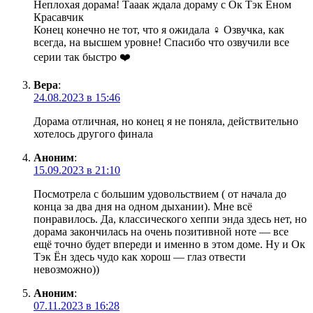
Неплохая дорама! Тааак ждала дораму с Ок Тэк Ёном
Красавчик
Конец конечно не тот, что я ожидала ‍♀️ Озвучка, как
всегда, на высшем уровне! Спасибо что озвучили все
серии так быстро ❤️
Вера
:
24.08.2023 в 15:46
Дорама отличная, но конец я не поняла, действительно
хотелось другого финала
Аноним
:
15.09.2023 в 21:10
Посмотрела с большим удовольствием ( от начала до
конца за два дня на одном дыхании). Мне всё
понравилось. Да, классического хеппи энда здесь нет, но
дорама закончилась на очень позитивной ноте — все
ещё точно будет впереди и именно в этом доме. Ну и Ок
Тэк Ён здесь чудо как хорош — глаз отвести
невозможно))
Аноним
:
07.11.2023 в 16:28