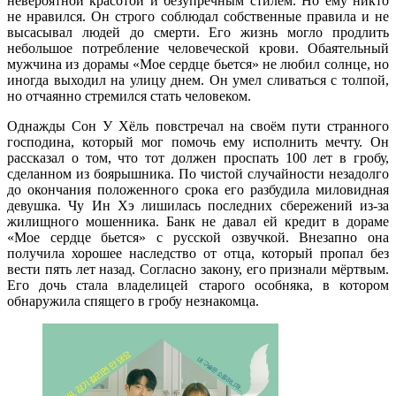
невероятной красотой и безупречным стилем. Но ему никто
не нравился. Он строго соблюдал собственные правила и не
высасывал людей до смерти. Его жизнь могло продлить
небольшое потребление человеческой крови. Обаятельный
мужчина из дорамы «Мое сердце бьется» не любил солнце, но
иногда выходил на улицу днем. Он умел сливаться с толпой,
но отчаянно стремился стать человеком.
Однажды Сон У Хёль повстречал на своём пути странного
господина, который мог помочь ему исполнить мечту. Он
рассказал о том, что тот должен проспать 100 лет в гробу,
сделанном из боярышника. По чистой случайности незадолго
до окончания положенного срока его разбудила миловидная
девушка. Чу Ин Хэ лишилась последних сбережений из-за
жилищного мошенника. Банк не давал ей кредит в дораме
«Мое сердце бьется» с русской озвучкой. Внезапно она
получила хорошее наследство от отца, который пропал без
вести пять лет назад. Согласно закону, его признали мёртвым.
Его дочь стала владелицей старого особняка, в котором
обнаружила спящего в гробу незнакомца.