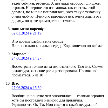
ведёт себя как ребёнок. А девушка наоборот слишком
строгая. Наверное это изюминка, так сказать, этой
дорамы, но мне не понравилось, хотя такую тематику
очень люблю. Немного разочарована, очень ждала эту
дораму, но даже досмотреть не смогла.
зови меня кореябу
:
02.03.2024 в 21:19
Это дорама разбила мне сердце.
Не так сильно как алые сердца Корё конечно но всё же
Марвас
:
24.06.2024 в 14:27
Досмотрела только из-за импозантного Тхэгена. Сюжет,
режиссура, женские роли разочаровали. Но можно
посмеяться. 5 из 10
Bro
:
27.06.2024 в 15:59
Вообще не понятно чем закончилось… главная героиня
хоть бы пострадала немного для приличия…
Удивило что Ок Тэк Йон снялся в такой несуразной