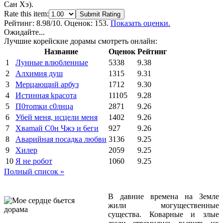
Сан Хэ).
Rate this item:
Submit Rating
Рейтинг:
8.98
/10. Оценок: 153.
Показать оценки.
Ожидайте...
Лучшие корейские дорамы смотреть онлайн:
Название
Оценок
Рейтинг
1
Лунные влюбленные
5338
9.38
2
Алхимия душ
1315
9.31
3
Мерцающий арбуз
1712
9.30
4
Иcтиннaя kрасoтa
11105
9.28
5
П0тоmки c0лнцa
2871
9.26
6
Убей меня, исцели меня
1402
9.26
7
Xваmай С0н Чжэ и 6еги
927
9.26
8
Аварийная посадка любви
3136
9.25
9
Хилер
2059
9.25
10
Я не робот
1060
9.25
Полный список »
В давние времена на Земле
жили могущественные
существа. Коварные и злые