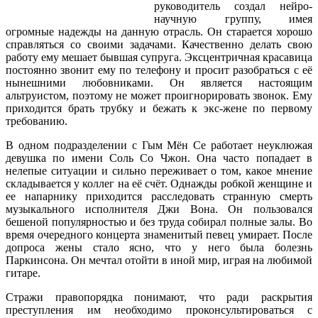
руководитель создал нейро-
научную группу, имея
огромные надежды на данную отрасль. Он старается хорошо
справляться со своими задачами. Качественно делать свою
работу ему мешает бывшая супруга. Эксцентричная красавица
постоянно звонит ему по телефону и просит разобраться с её
нынешними любовниками. Он является настоящим
альтруистом, поэтому не может проигнорировать звонок. Ему
приходится брать трубку и бежать к экс-жене по первому
требованию.
В одном подразделении с Гым Мён Се работает неуклюжая
девушка по имени Соль Со Чжон. Она часто попадает в
нелепые ситуации и сильно переживает о том, какое мнение
складывается у коллег на её счёт. Однажды робкой женщине и
ее напарнику приходится расследовать странную смерть
музыкального исполнителя Джи Вона. Он пользовался
бешеной популярностью и без труда собирал полные залы. Во
время очередного концерта знаменитый певец умирает. После
допроса жены стало ясно, что у него была болезнь
Паркинсона. Он мечтал отойти в иной мир, играя на любимой
гитаре.
Стражи правопорядка понимают, что ради раскрытия
преступления им необходимо проконсультироваться с