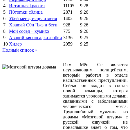
4
Иcтиннaя kрасoтa
11105
9.28
5
П0тоmки c0лнцa
2871
9.26
6
Убей меня, исцели меня
1402
9.26
7
Xваmай С0н Чжэ и 6еги
928
9.26
8
Мой сосед – кумихо
775
9.26
9
Аварийная посадка любви
3136
9.25
10
Хилер
2059
9.25
Полный список »
Гым Мён Се является
неунывающим полицейским,
который работал в отделе
насильственных преступлений.
Сейчас он входит в состав
новой команды, которая
занимается уголовными делами,
связанными с заболеваниями
человеческого мозга.
Трудолюбивый мужчина из
дорамы «Мозговой штурм» с
русской озвучкой не
понаслышке знает о том, что