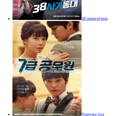
38 опергруппа
Парочка под