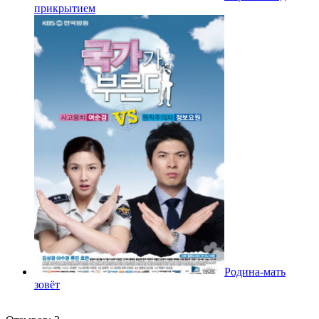
прикрытием
Родина-мать
зовёт