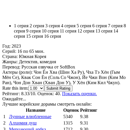
1 серия
2 серия
3 серия
4 серия
5 серия
6 серия
7 серия
8
серия
9 серия
10 серия
11 серия
12 серия
13 серия
14
серия
15 серия
16 серия
Год:
2023
Серий:
16 по 65 мин.
Страна:
Южная Корея
Жанры:
Детектив, комедия
Перевод:
Русская озвучка от SoftBox
Актеры (роли):
Чон Ён Хва (Шин Ха Ру), Чха Тэ Хён (Гым
Мён Се), Квак Сон Ён (Соль Со Чжон), Йе Чжи Вон (Ким Мо
Ран), Чон Дон Хван (Хван Дон У), У Хён (Ким Кил Чжун).
Rate this item:
Submit Rating
Рейтинг:
8.33
/10. Оценок: 40.
Показать оценки.
Ожидайте...
Лучшие корейские дорамы смотреть онлайн:
Название
Оценок
Рейтинг
1
Лунные влюбленные
5340
9.38
2
Алхимия душ
1315
9.31
3
Мерцающий арбуз
1712
9.30