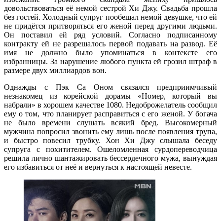
довольствоваться её немой сестрой Хи Джу. Свадьба прошла
без гостей. Холодный супруг пообещал немой девушке, что ей
не придётся притворяться его женой перед другими людьми.
Он поставил ей ряд условий. Согласно подписанному
контракту ей не разрешалось первой подавать на развод. Её
имя не должно было упоминаться в контексте его
избранницы. За нарушение любого пункта ей грозил штраф в
размере двух миллиардов вон.
Однажды с Пэк Са Оном связался предприимчивый
незнакомец из корейской дорамы «Номер, который вы
набрали» в хорошем качестве 1080. Недоброжелатель сообщил
ему о том, что планирует расправиться с его женой. У богача
не было времени слушать всякий бред. Высокомерный
мужчина попросил звонить ему лишь после появления трупа,
и быстро повесил трубку. Хон Хи Джу слышала беседу
супруга с похитителем. Ошеломленная сурдопереводчица
решила лично шантажировать бессердечного мужа, вынуждая
его избавиться от неё и вернуться к настоящей невесте.