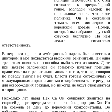
полиции Нью-Йорка. Его отец
готовится к предвыборной
гонке. Молодой человек не
понаслышке знает, что такое
политика. Он в состоянии
затмить всех министров в
корейской дораме «Номер,
который вы набрали» с русской
озвучкой бесплатно. На нем
лежит гигантская
ответственность.
В недавнем прошлом амбициозный парень был известным
диктором и мог похвастаться высокими рейтингами. Ни одна
тревожная новость не способна выбить его из колеи. Даже
при захвате заложников он грамотно излагает позицию
правительства и решительно заявляет о том, что переговоров
по поводу выкупа не будет. Власти готовы сотрудничать с
международными организациями и задействовать все ресурсы
для освобождения граждан, но никогда не будут отказываться
от принципов.
Несколько лет назад Пэк Са Он собирался жениться на
старшей дочери председателя новостной корпорации. Хон Ин
На сбежала за день до церемонии бракосочетания. Во
избежание громкого скандала жениху пришлось