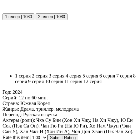
1 плеер | 1080
2 плеер | 1080
1 серия
2 серия
3 серия
4 серия
5 серия
6 серия
7 серия
8
серия
9 серия
10 серия
11 серия
12 серия
Год:
2024
Серий:
12 по 60 мин.
Страна:
Южная Корея
Жанры:
Драма, триллер, мелодрама
Перевод:
Русская озвучка
Актеры (роли):
Чхэ Су Бин (Хон Хи Чжу, На Хи Чжу), Ю Ён
Сок (Пэк Са Он), Чан Гю Ри (На Ю Ри), Хо Нам Чжун (Чжи
Сан У), Хан Чжэ И (Хон Ин А), Чон Дон Хван (Пэк Чан Хо).
Rate this item:
Submit Rating