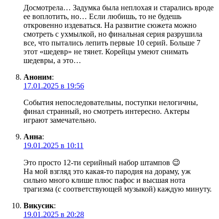
Досмотрела… Задумка была неплохая и старались вроде
ее воплотить, но… Если любишь, то не будешь
откровенно издеваться. На развитие сюжета можно
смотреть с ухмылкой, но финальная серия разрушила
все, что пытались лепить первые 10 серий. Больше 7
этот «шедевр» не тянет. Корейцы умеют снимать
шедевры, а это…
Аноним
:
17.01.2025 в 19:56
События непоследовательны, поступки нелогичны,
финал странный, но смотреть интересно. Актеры
играют замечательно.
Анна
:
19.01.2025 в 10:11
Это просто 12-ти серийный набор штампов 😉
На мой взгляд это какая-то пародия на дораму, уж
сильно много клише плюс пафос и высшая нота
трагизма (с соответствующей музыкой) каждую минуту.
Викусик
:
19.01.2025 в 20:28