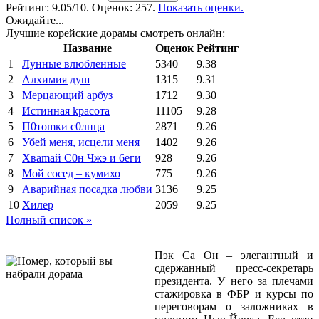
Рейтинг:
9.05
/10. Оценок: 257.
Показать оценки.
Ожидайте...
Лучшие корейские дорамы смотреть онлайн:
Название
Оценок
Рейтинг
1
Лунные влюбленные
5340
9.38
2
Алхимия душ
1315
9.31
3
Мерцающий арбуз
1712
9.30
4
Иcтиннaя kрасoтa
11105
9.28
5
П0тоmки c0лнцa
2871
9.26
6
Убей меня, исцели меня
1402
9.26
7
Xваmай С0н Чжэ и 6еги
928
9.26
8
Мой сосед – кумихо
775
9.26
9
Аварийная посадка любви
3136
9.25
10
Хилер
2059
9.25
Полный список »
Пэк Са Он – элегантный и
сдержанный пресс-секретарь
президента. У него за плечами
стажировка в ФБР и курсы по
переговорам о заложниках в