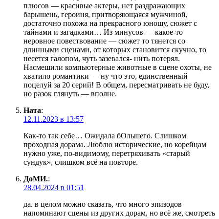
плюсов — красивые актеры, нет раздражающих
барышень, героиня, притворяющаяся мужчиной,
достаточно похожа на прекрасного юношу, сюжет с
тайнами и загадками… Из минусов — какое-то
неровное повествование — сюжет то тянется со
длинными сценами, от которых становится скучно, то
несется галопом, чуть зазевался- нить потерял.
Насмешили компьютерные животные в сцене охоты, не
хватило романтики — ну что это, единственный
поцелуй за 20 серий! В общем, пересматривать не буду,
но разок глянуть — вполне.
Ната
:
12.11.2023 в 13:57
Как-то так себе… Ожидала бОльшего. Слишком
проходная дорама. Люблю исторические, но корейцам
нужно уже, по-видимому, перетряхивать «старый
сундук», слишком всё на повторе.
ДоМИ.
:
28.04.2024 в 01:51
да. в целом можно сказать, что много эпизодов
напоминают сцены из других дорам, но всё же, смотреть