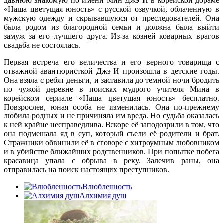
давнюю знакомую по имени Мин Джэ И в корейской дораме
«Наша цветущая юность» с русской озвучкой, облаченную в
мужскую одежду и скрывавшуюся от преследователей. Она
была родом из благородной семьи и должна была выйти
замуж за его лучшего друга. Из-за козней коварных врагов
свадьба не состоялась.
Первая встреча его величества и его верного товарища с
отважной авантюристкой Джэ И произошла в детские годы.
Она взяла с ребят деньги, и заставила до темной ночи бродить
по чужой деревне в поисках мудрого учителя Мина в
корейском сериале «Наша цветущая юность» бесплатно.
Повзрослев, юная особа не изменилась. Она по-прежнему
любила родных и не причиняла им вреда. Но судьба оказалась
к ней крайне несправедлива. Вскоре её заподозрили в том, что
она подмешала яд в суп, который съели её родители и брат.
Стражники обвинили её в сговоре с хитроумным любовником
и в убийстве ближайших родственников. При попытке побега
красавица упала с обрыва в реку. Залечив раны, она
отправилась на поиск настоящих преступников.
Влюбленность
Алхимия душ