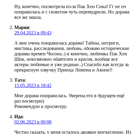
Ну, конечно, посмотрела из-за Пак Хен Сика! Гг не оч
понравилась и с сюжетом чуть перемудрили. Но дорама
все же зашла.
Мария
:
29.04.2023 в 09:43
А мне очень понравилась дорама! Тайны, интриги,
мистика, расследования, любовь, обожаю исторические
дорамы времен Чосона..) и конечно, любимка Пак Хен
Шик, невозможно обаятелен и красив, вообще все
актеры любимые и уже родные..) Спасибо как всегда за
прекрасную озвучку Принца Лимона и Акони!!
Тата
:
15.05.2023 в 18:42
Мне дорама понравилась. Уверена,что в будущем ещё
раз посмотрю)
Рекомендую к просмотру.
Ида
:
02.06.2023 в 00:08
Честно сказать, у меня осталось двоякое впечатление. Из