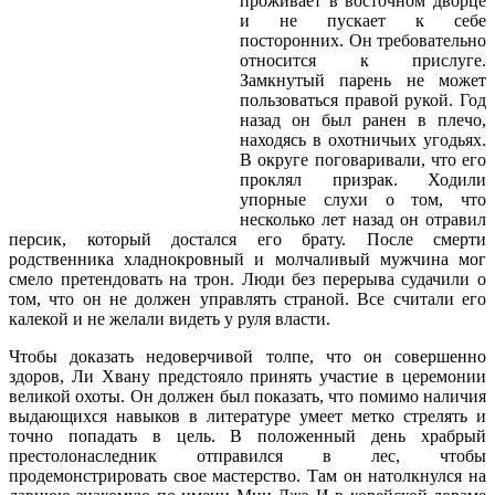
проживает в восточном дворце
и не пускает к себе
посторонних. Он требовательно
относится к прислуге.
Замкнутый парень не может
пользоваться правой рукой. Год
назад он был ранен в плечо,
находясь в охотничьих угодьях.
В округе поговаривали, что его
проклял призрак. Ходили
упорные слухи о том, что
несколько лет назад он отравил
персик, который достался его брату. После смерти
родственника хладнокровный и молчаливый мужчина мог
смело претендовать на трон. Люди без перерыва судачили о
том, что он не должен управлять страной. Все считали его
калекой и не желали видеть у руля власти.
Чтобы доказать недоверчивой толпе, что он совершенно
здоров, Ли Хвану предстояло принять участие в церемонии
великой охоты. Он должен был показать, что помимо наличия
выдающихся навыков в литературе умеет метко стрелять и
точно попадать в цель. В положенный день храбрый
престолонаследник отправился в лес, чтобы
продемонстрировать свое мастерство. Там он натолкнулся на