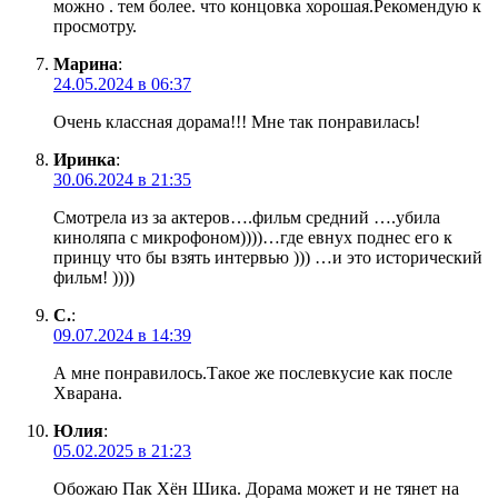
можно . тем более. что концовка хорошая.Рекомендую к
просмотру.
Марина
:
24.05.2024 в 06:37
Очень классная дорама!!! Мне так понравилась!
Иринка
:
30.06.2024 в 21:35
Смотрела из за актеров….фильм средний ….убила
киноляпа с микрофоном))))…где евнух поднес его к
принцу что бы взять интервью ))) …и это исторический
фильм! ))))
С.
:
09.07.2024 в 14:39
А мне понравилось.Такое же послевкусие как после
Хварана.
Юлия
:
05.02.2025 в 21:23
Обожаю Пак Хён Шика. Дорама может и не тянет на