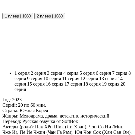
1 плеер | 1080
2 плеер | 1080
1 серия
2 серия
3 серия
4 серия
5 серия
6 серия
7 серия
8
серия
9 серия
10 серия
11 серия
12 серия
13 серия
14
серия
15 серия
16 серия
17 серия
18 серия
19 серия
20
серия
Год:
2023
Серий:
20 по 60 мин.
Страна:
Южная Корея
Жанры:
Мелодрама, драма, детектив, исторический
Перевод:
Русская озвучка от SoftBox
Актеры (роли):
Пак Хён Шик (Ли Хван), Чон Со Ни (Мин
Чжэ И), Пё Йе Чжин (Чан Га Рам), Юн Чон Сок (Хан Сан Он),