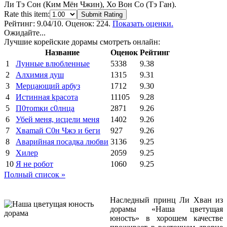
Ли Тэ Сон (Ким Мён Чжин), Хо Вон Со (Тэ Ган).
Rate this item:
Submit Rating
Рейтинг:
9.04
/10. Оценок: 224.
Показать оценки.
Ожидайте...
Лучшие корейские дорамы смотреть онлайн:
Название
Оценок
Рейтинг
1
Лунные влюбленные
5338
9.38
2
Алхимия душ
1315
9.31
3
Мерцающий арбуз
1712
9.30
4
Иcтиннaя kрасoтa
11105
9.28
5
П0тоmки c0лнцa
2871
9.26
6
Убей меня, исцели меня
1402
9.26
7
Xваmай С0н Чжэ и 6еги
927
9.26
8
Аварийная посадка любви
3136
9.25
9
Хилер
2059
9.25
10
Я не робот
1060
9.25
Полный список »
Наследный принц Ли Хван из
дорамы «Наша цветущая
юность» в хорошем качестве