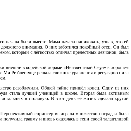
 начала были вместе. Мама начала паниковать, узнав, что ей
м должного внимания. О них заботился покойный отец. Он был
ком, который с лёгкостью отличал прелестных девчонок, была
ожи внешне в корейской дораме «Неизвестный Сеул» в хорошем
се Ми Ре блестяще решала сложные уравнения и регулярно пила
ем.
быстро разоблачили. Общей тайне пришёл конец. Одну из них
руда стала лучшей ученицей в школе. Вторая была активным
остальных в столовую. В этот день её жизнь сделала крутой
. Перспективный спринтер выиграла множество наград и была
на получила травму и вновь оказалась в тени своей талантливой