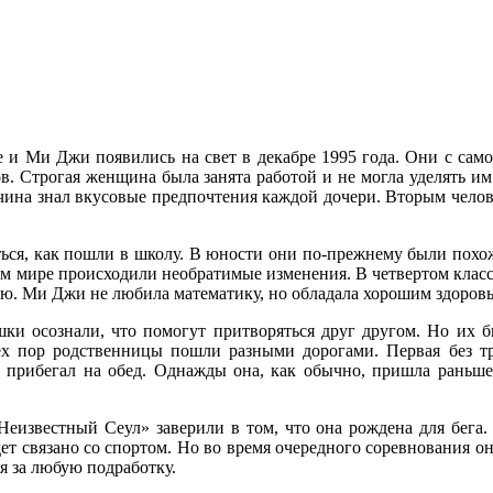
 Ми Джи появились на свет в декабре 1995 года. Они с самого
в. Строгая женщина была занята работой и не могла уделять и
на знал вкусовые предпочтения каждой дочери. Вторым челове
ться, как пошли в школу. В юности они по-прежнему были пох
нем мире происходили необратимые изменения. В четвертом клас
ию. Ми Джи не любила математику, но обладала хорошим здоровь
шки осознали, что помогут притворяться друг другом. Но их 
тех пор родственницы пошли разными дорогами. Первая без т
 прибегал на обед. Однажды она, как обычно, пришла раньше 
еизвестный Сеул» заверили в том, что она рождена для бега
удет связано со спортом. Но во время очередного соревнования о
ся за любую подработку.