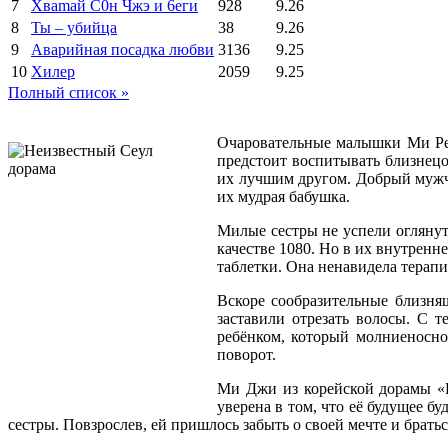
7
Xваmай С0н Чжэ и 6еги
928
9.26
8
Ты – убийца
38
9.26
9
Аварийная посадка любви
3136
9.25
10
Хилер
2059
9.25
Полный список »
Очаровательные малышки Ми Ре и
предстоит воспитывать близнецо
их лучшим другом. Добрый мужчи
их мудрая бабушка.
Милые сестры не успели огляну
качестве 1080. Но в их внутрен
таблетки. Она ненавидела терап
Вскоре сообразительные близня
заставили отрезать волосы. С 
ребёнком, который молниеносно
поворот.
Ми Джи из корейской дорамы «Н
уверена в том, что её будущее б
сестры. Повзрослев, ей пришлось забыть о своей мечте и брать