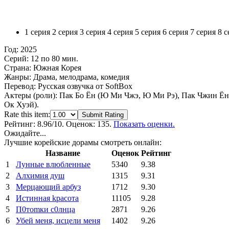
1 серия
2 серия
3 серия
4 серия
5 серия
6 серия
7 серия
8 с
Год:
2025
Серий:
12 по 80 мин.
Страна:
Южная Корея
Жанры:
Драма, мелодрама, комедия
Перевод:
Русская озвучка от SoftBox
Актеры (роли):
Пак Бо Ён (Ю Ми Чжэ, Ю Ми Рэ), Пак Чжин Ён 
Ок Хуэй).
Rate this item:
Submit Rating
Рейтинг:
8.96
/10. Оценок: 135.
Показать оценки.
Ожидайте...
Лучшие корейские дорамы смотреть онлайн:
Название
Оценок
Рейтинг
1
Лунные влюбленные
5340
9.38
2
Алхимия душ
1315
9.31
3
Мерцающий арбуз
1712
9.30
4
Иcтиннaя kрасoтa
11105
9.28
5
П0тоmки c0лнцa
2871
9.26
6
Убей меня, исцели меня
1402
9.26