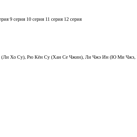
ерия
9 серия
10 серия
11 серия
12 серия
(Ли Хо Су), Рю Кён Су (Хан Се Чжин), Ли Чжэ Ин (Ю Ми Чжэ, Ю