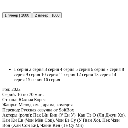
1 плеер | 1080
2 плеер | 1080
1 серия
2 серия
3 серия
4 серия
5 серия
6 серия
7 серия
8
серия
9 серия
10 серия
11 серия
12 серия
13 серия
14
серия
15 серия
16 серия
Год:
2022
Серий:
16 по 70 мин.
Страна:
Южная Корея
Жанры:
Мелодрама, драма, комедия
Перевод:
Русская озвучка от SoftBox
Актеры (роли):
Пак Ын Бин (У Ён У), Кан Тэ О (Ли Джун Хо),
Кан Ки Ён (Чон Мён Сок), Чон Бэ Су (У Гван Хо), Пэк Чжи
Вон (Хан Сон Ён), Чжин Кён (Тэ Су Ми).