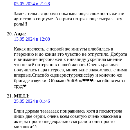
05.05.2024 в 21:28
Замечательная дорама показывающая сложность жизни
аутистов в социуме. Актриса потрясающе сыграла эту
роль!!!
Аида
:
13.05.2024 в 12:08
Какая прелесть, с первой же минуты влюбилась в
г.героиню и до конца это чувство не отпустило. Доброта
и внимание персонажей к инвалиду укрепила мнение
что не всë потеряно в нашей жизни. Очень красивая
получилась пара г.героев, миленькие знакомлюсь с ними
впервые.Спасибо сценаристу,режиссëру и конечно же
бригаде озвучки. Обожаю SoftBox❤❤❤спасибо всем за
труд❤
MILLI
:
25.05.2024 в 01:46
Блин дорама тааааааак понравилась хотя я посмотрела
лишь две серии, очень всем советую очень классная а
актеры просто шедеврально сыграли и они просто
милашки^^