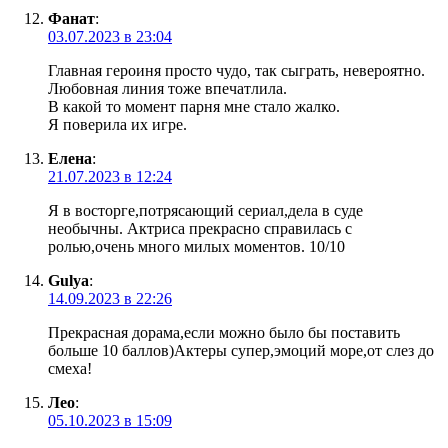
Фанат
:
03.07.2023 в 23:04
Главная героиня просто чудо, так сыграть, невероятно.
Любовная линия тоже впечатлила.
В какой то момент парня мне стало жалко.
Я поверила их игре.
Елена
:
21.07.2023 в 12:24
Я в восторге,потрясающий сериал,дела в суде
необычны. Актриса прекрасно справилась с
ролью,очень много милых моментов. 10/10
Gulya
:
14.09.2023 в 22:26
Прекрасная дорама,если можно было бы поставить
больше 10 баллов)Актеры супер,эмоций море,от слез до
смеха!
Лео
:
05.10.2023 в 15:09