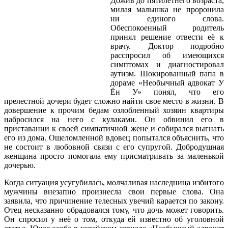
Дожив до пятилетнего возраста,
милая малышка не проронила
ни единого слова.
Обеспокоенный родитель
принял решение отвести её к
врачу. Доктор подробно
расспросил об имеющихся
симптомах и диагностировал
аутизм. Шокированный папа в
дораме «Необычный адвокат У
Ён У» понял, что его
прелестной дочери будет сложно найти свое место в жизни. В
довершение к прочим бедам озлобленный хозяин квартиры
набросился на него с кулаками. Он обвинил его в
приставании к своей симпатичной жене и собирался выгнать
его из дома. Ошеломленной вдовец попытался объяснить, что
не состоит в любовной связи с его супругой. Добродушная
женщина просто помогала ему присматривать за маленькой
дочерью.
Когда ситуация усугубилась, молчаливая наследница избитого
мужчины внезапно произнесла свои первые слова. Она
заявила, что причинение телесных увечий карается по закону.
Отец несказанно обрадовался тому, что дочь может говорить.
Он спросил у неё о том, откуда ей известно об уголовной