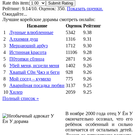
Rate this item:
Submit Rating
Рейтинг:
9.14
/10. Оценок: 350.
Показать оценки.
Ожидайте...
Лучшие корейские дорамы смотреть онлайн:
Название
Оценок
Рейтинг
1
Лунные влюбленные
5342
9.38
2
Алхимия душ
1316
9.31
3
Мерцающий арбуз
1712
9.30
4
Иcтиннaя kрасoтa
11106
9.28
5
П0тоmки c0лнцa
2871
9.26
6
Убей меня, исцели меня
1402
9.26
7
Xваmай С0н Чжэ и 6еги
928
9.26
8
Мой сосед – кумихо
775
9.26
9
Аварийная посадка любви
3137
9.25
10
Хилер
2059
9.25
Полный список »
В ноябре 2000 года отец У Ён У
окончательно осознал, что его
ребёнок особенный и сильно
отличается от остальных детей.