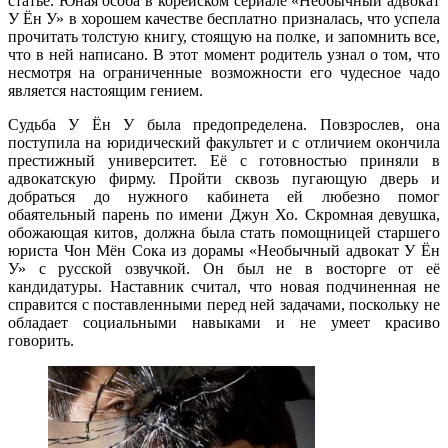
статье. Юная особа в корейском сериале «Необычный адвокат
У Ён У» в хорошем качестве бесплатно призналась, что успела
прочитать толстую книгу, стоящую на полке, и запомнить все,
что в ней написано. В этот момент родитель узнал о том, что
несмотря на ограниченные возможности его чудесное чадо
является настоящим гением.
Судьба У Ён У была предопределена. Повзрослев, она
поступила на юридический факультет и с отличием окончила
престижный университет. Её с готовностью приняли в
адвокатскую фирму. Пройти сквозь пугающую дверь и
добраться до нужного кабинета ей любезно помог
обаятельный парень по имени Джун Хо. Скромная девушка,
обожающая китов, должна была стать помощницей старшего
юриста Чон Мён Сока из дорамы «Необычный адвокат У Ён
У» с русской озвучкой. Он был не в восторге от её
кандидатуры. Наставник считал, что новая подчиненная не
справится с поставленными перед ней задачами, поскольку не
обладает социальными навыками и не умеет красиво
говорить.