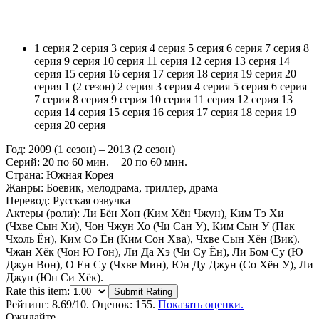
1 серия
2 серия
3 серия
4 серия
5 серия
6 серия
7 серия
8
серия
9 серия
10 серия
11 серия
12 серия
13 серия
14
серия
15 серия
16 серия
17 серия
18 серия
19 серия
20
серия
1 (2 сезон)
2 серия
3 серия
4 серия
5 серия
6 серия
7 серия
8 серия
9 серия
10 серия
11 серия
12 серия
13
серия
14 серия
15 серия
16 серия
17 серия
18 серия
19
серия
20 серия
Год:
2009 (1 сезон) – 2013 (2 сезон)
Серий:
20 по 60 мин. + 20 по 60 мин.
Страна:
Южная Корея
Жанры:
Боевик, мелодрама, триллер, драма
Перевод:
Русская озвучка
Актеры (роли):
Ли Бён Хон (Ким Хён Чжун), Ким Тэ Хи
(Чхве Сын Хи), Чон Чжун Хо (Чи Сан У), Ким Сын У (Пак
Чхоль Ён), Ким Со Ён (Ким Сон Хва), Чхве Сын Хён (Вик).
Чжан Хёк (Чон Ю Гон), Ли Да Хэ (Чи Су Ён), Ли Бом Су (Ю
Джун Вон), О Ен Су (Чхве Мин), Юн Ду Джун (Со Хён У), Ли
Джун (Юн Си Хёк).
Rate this item:
Submit Rating
Рейтинг:
8.69
/10. Оценок: 155.
Показать оценки.
Ожидайте...