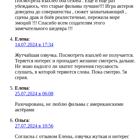
Посмотрела взахлёб оба сезона . Ещё и ещё раз
убеждаюсь, что старые фильмы лучшие!!! Игра актеров
доведена до совершенства , сюжет захватывающий ,
сцены драк и боёв реалистичные, пережила море
эмоций !!! Спасибо всем создателям этого
замечательного шедевра !!!
Елена
:
14.07.2024 в 17:34
Жутчайшая озвучка. Посмотреть взахлеб не получается.
Теряется интерес и пропадает желание смотреть дальше.
Не знаю надолго ли хватит терпения гнусавость
слушать, в которой теряются слова. Пока смотрю. 5я
серия.
Елена
:
25.07.2024 в 06:08
Разочарована, не люблю фильмы с американскими
актёрами
Ольга
:
27.07.2024 в 10:56
Согласна с отзывом Елены, озвучка жуткая и интерес