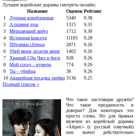
Лучшие корейские дорамы смотреть онлайн:
Название
Оценок
Рейтинг
1
Лунные влюбленные
5340
9.38
2
Алхимия душ
1315
9.31
3
Мерцающий арбуз
1712
9.30
4
Иcтиннaя kрасoтa
11105
9.28
5
П0тоmки c0лнцa
2871
9.26
6
Убей меня, исцели меня
1402
9.26
7
Xваmай С0н Чжэ и 6еги
928
9.26
8
Мой сосед – кумихо
774
9.26
9
Ты – убийца
38
9.26
10
Аварийная посадка любви
3136
9.25
Полный список »
Что такое настоящая дружба?
Что такое преданность и
доверие? Для некоторых это
просто слова. Но для бравых
мужчин из корейской дорамы
«Айрис» (с русской озвучкой)
они значат действительно