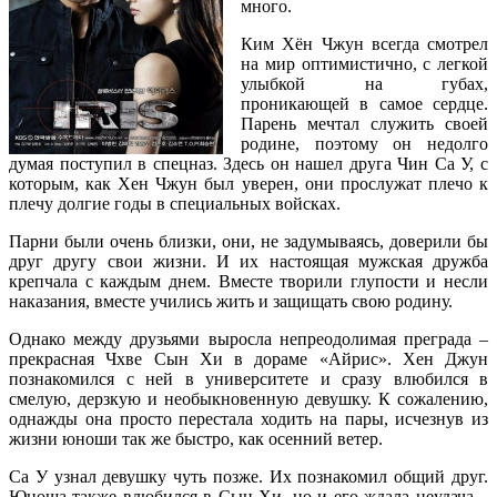
много.
Ким Хён Чжун всегда смотрел
на мир оптимистично, с легкой
улыбкой на губах,
проникающей в самое сердце.
Парень мечтал служить своей
родине, поэтому он недолго
думая поступил в спецназ. Здесь он нашел друга Чин Са У, с
которым, как Хен Чжун был уверен, они прослужат плечо к
плечу долгие годы в специальных войсках.
Парни были очень близки, они, не задумываясь, доверили бы
друг другу свои жизни. И их настоящая мужская дружба
крепчала с каждым днем. Вместе творили глупости и несли
наказания, вместе учились жить и защищать свою родину.
Однако между друзьями выросла непреодолимая преграда –
прекрасная Чхве Сын Хи в дораме «Айрис». Хен Джун
познакомился с ней в университете и сразу влюбился в
смелую, дерзкую и необыкновенную девушку. К сожалению,
однажды она просто перестала ходить на пары, исчезнув из
жизни юноши так же быстро, как осенний ветер.
Са У узнал девушку чуть позже. Их познакомил общий друг.
Юноша также влюбился в Сын Хи, но и его ждала неудача –