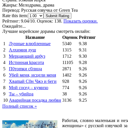
Жанры:
Мелодрама, драма
Перевод:
Русская озвучка от Green Tea
Rate this item:
Submit Rating
Рейтинг:
9.04
/10. Оценок: 138.
Показать оценки.
Ожидайте...
Лучшие корейские дорамы смотреть онлайн:
Название
Оценок
Рейтинг
1
Лунные влюбленные
5340
9.38
2
Алхимия душ
1315
9.31
3
Мерцающий арбуз
1712
9.30
4
Иcтиннaя kрасoтa
11105
9.28
5
П0тоmки c0лнцa
2871
9.26
6
Убей меня, исцели меня
1402
9.26
7
Xваmай С0н Чжэ и 6еги
928
9.26
8
Мой сосед – кумихо
774
9.26
9
Ты – убийца
38
9.26
10
Аварийная посадка любви
3136
9.25
Полный список »
Работая, словно маленькая и не
женщины» с русской озвучкой за 