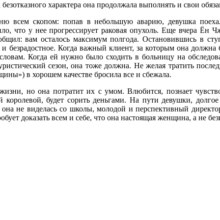
 безотказного характера она продолжала выполнять и свои обяз
ню всем скопом: попав в небольшую аварию, девушка поехал
о, что у нее прогрессирует раковая опухоль. Еще вчера Ён Ч
ообщил: вам осталось максимум полгода. Остановившись в сту
е и безрадостное. Когда важный клиент, за которым она должна
словам. Когда ей нужно было сходить в больницу на обследов
уристический сезон, она тоже должна. Не желая тратить после
ны») в хорошем качестве бросила все и сбежала.
жизни, но она потратит их с умом. Влюбится, познает чувство
й королевой, будет сорить деньгами. На пути девушки, долгое
 она не виделась со школы, молодой и перспективный директо
робует доказать всем и себе, что она настоящая женщина, а не бе