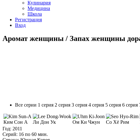
Кулинария
Медицина
Школа
Регистрация
Вход
Аромат женщины / Запах женщины дорам
Все серии
1 серия
2 серия
3 серия
4 серия
5 серия
6 серия
Ким Сон А
Ли Дон Ук
Ом Ки Чжун
Со Хё Рим
Год:
2011
Серий:
16 по 60 мин.
Страна:
Южная Корея