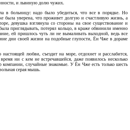
анности, и львиную долю чужих.
а в больницу: надо было убедиться, что все в порядке. Но
же была уверена, что проживет долгую и счастливую жизнь, а
поре, девушка взглянула со стороны на свое существование и
 была приглядывать, потерял кольцо, в краже обвинили именно
ание, ей пришлось чуть ли не вымаливать выходной, ведь все
дние дни своей жизни на подобные глупости, Ён Чже в дораме
 настоящей любви, съездит на море, отдохнет и расслабится,
 время ни с кем не встречавшейся, даже появилось несколько
р компании, случайные знакомые. У Ён Чже есть только шесть
звольная серая мышь.