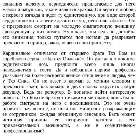
свидания вслепую, периодически предлагаемые для него
мамой и бабушкой, заканчиваются крахом. Он верит в любовь
с первого взгляда и ждет ту единственную, при виде которой
сердце должно в течение десяти секунд неистово забиться. Он
с презрением смотрит на молодую симпатичную женщину,
арендующую у них домик. Ну как же, она ведь не достойна
его внимания, только путается под ногами да раздражает
прекрасного принца, ожидающего свою принцессу.
Кардинально отличается от старшего брата Тхэ Бом из
корейского сериала «Братья Очжаккё». Он уже давно покинул
родительский дом, предпочтя всего лишь иногда
наведываться в гости. Да и избранная парнем профессия
указывает на более раскрепощенное отношение к людям, чем
у Тхэ Сика. Он не лезет в карман за метким словцом и
прекрасно знает, как можно в двух словах окрутить любую
девушку. Ведь он репортер. В попытке найти интересную
новость Тхэ Бом не брезгует никакими методами, лишь бы на
работе смотрели на него с восхищением. Это не очень
нравится начальнице, но пока она мирится с раздражающим
ее сотрудником, ожидая обещанную сенсацию. Быть может,
истинная причина ее неприязни кроется в его
привлекательной внешности, а не в сомнительном
профессионализме?