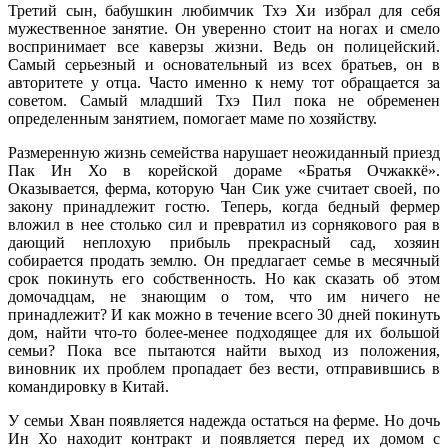
Третий сын, бабушкин любимчик Тхэ Хи избрал для себя
мужественное занятие. Он уверенно стоит на ногах и смело
воспринимает все каверзы жизни. Ведь он полицейский.
Самый серьезный и основательный из всех братьев, он в
авторитете у отца. Часто именно к нему тот обращается за
советом. Самый младший Тхэ Пил пока не обременен
определенным занятием, помогает маме по хозяйству.
Размеренную жизнь семейства нарушает неожиданный приезд
Пак Ин Хо в корейской дораме «Братья Очжаккё».
Оказывается, ферма, которую Чан Сик уже считает своей, по
закону принадлежит гостю. Теперь, когда бедный фермер
вложил в нее столько сил и превратил из сорнякового рая в
дающий неплохую прибыль прекрасный сад, хозяин
собирается продать землю. Он предлагает семье в месячный
срок покинуть его собственность. Но как сказать об этом
домочадцам, не знающим о том, что им ничего не
принадлежит? И как можно в течение всего 30 дней покинуть
дом, найти что-то более-менее подходящее для их большой
семьи? Пока все пытаются найти выход из положения,
виновник их проблем пропадает без вести, отправившись в
командировку в Китай.
У семьи Хван появляется надежда остаться на ферме. Но дочь
Ин Хо находит контракт и появляется перед их домом с