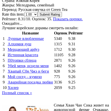
Страна:
Южная Корея
Жанры:
Мелодрама, семейный
Перевод:
Русская озвучка от Green Tea
Rate this item:
Submit Rating
Рейтинг:
8.31
/10. Оценок: 35.
Показать оценки.
Ожидайте...
Лучшие корейские дорамы смотреть онлайн:
Название
Оценок
Рейтинг
1
Лунные влюбленные
5340
9.38
2
Алхимия душ
1315
9.31
3
Мерцающий арбуз
1712
9.30
4
Иcтиннaя kрасoтa
11105
9.28
5
П0тоmки c0лнцa
2871
9.26
6
Убей меня, исцели меня
1402
9.26
7
Xваmай С0н Чжэ и 6еги
928
9.26
8
Мой сосед – кумихо
775
9.26
9
Аварийная посадка любви
3136
9.25
10
Хилер
2059
9.25
Полный список »
Семья Хван Чан Сика живет на
живописной ферме Очжакке.