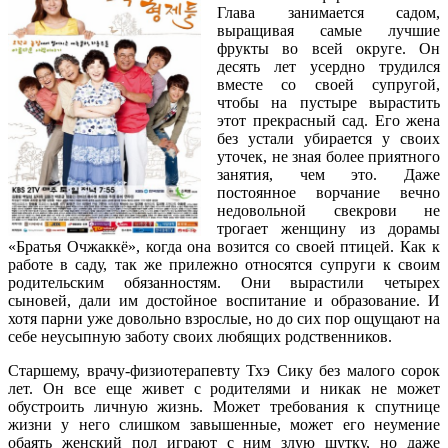
Глава занимается садом,
выращивая самые лучшие
фрукты во всей округе. Он
десять лет усердно трудился
вместе со своей супругой,
чтобы на пустыре вырастить
этот прекрасный сад. Его жена
без устали убирается у своих
уточек, не зная более приятного
занятия, чем это. Даже
постоянное ворчание вечно
недовольной свекрови не
трогает женщину из дорамы
«Братья Очжаккё», когда она возится со своей птицей. Как к
работе в саду, так же прилежно относятся супруги к своим
родительским обязанностям. Они вырастили четырех
сыновей, дали им достойное воспитание и образование. И
хотя парни уже довольно взрослые, но до сих пор ощущают на
себе неусыпную заботу своих любящих родственников.
Старшему, врачу-физиотерапевту Тхэ Сику без малого сорок
лет. Он все еще живет с родителями и никак не может
обустроить личную жизнь. Может требования к спутнице
жизни у него слишком завышенные, может его неумение
обаять женский пол играют с ним злую шутку, но даже