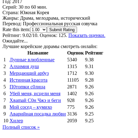
Год:
2017
Серий:
30 по 60 мин.
Страна:
Южная Корея
Жанры:
Драма, мелодрама, исторический
Перевод:
Профессиональная русская озвучка
Rate this item:
Submit Rating
Рейтинг:
9.02
/10. Оценок: 125.
Показать оценки.
Ожидайте...
Лучшие корейские дорамы смотреть онлайн:
Название
Оценок
Рейтинг
1
Лунные влюбленные
5340
9.38
2
Алхимия душ
1315
9.31
3
Мерцающий арбуз
1712
9.30
4
Иcтиннaя kрасoтa
11105
9.28
5
П0тоmки c0лнцa
2871
9.26
6
Убей меня, исцели меня
1402
9.26
7
Xваmай С0н Чжэ и 6еги
928
9.26
8
Мой сосед – кумихо
775
9.26
9
Аварийная посадка любви
3136
9.25
10
Хилер
2059
9.25
Полный список »