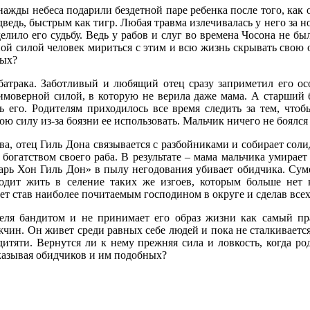
днажды небеса подарили бездетной паре ребенка после того, как
едь, быстрым как тигр. Любая травма излечивалась у него за н
делило его судьбу. Ведь у рабов и слуг во времена Чосона не б
й силой человек мириться с этим и всю жизнь скрывать свою о
ных?
батрака. Заботливый и любящий отец сразу заприметил его ос
имоверной силой, в которую не верила даже мама. А старший 
 его. Родителям приходилось все время следить за тем, чтоб
ою силу из-за боязни ее использовать. Мальчик ничего не боялся
ва, отец Гиль Дона связывается с разбойниками и собирает соли
ь богатством своего раба. В результате – мама мальчика умирае
тарь Хон Гиль Дон» в пылу негодования убивает обидчика. Суме
одит жить в селение таких же изгоев, которым больше нет 
 лет став наиболее почитаемым господином в округе и сделав вс
еля бандитом и не принимает его образ жизни как самый пр
н. Он живет среди равных себе людей и пока не сталкивается 
итяти. Вернутся ли к нему прежняя сила и ловкость, когда ро
аказывая обидчиков и им подобных?