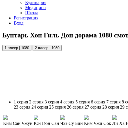
Кулинария
Медицина
Школа
Регистрация
Вход
Бунтарь Хон Гиль Дон дорама 1080 смо
1 плеер | 1080
2 плеер | 1080
1 серия
2 серия
3 серия
4 серия
5 серия
6 серия
7 серия
8 с
23 серия
24 серия
25 серия
26 серия
27 серия
28 серия
29 
Ким Сан Чжун
Юн Гюн Сан
Чхэ Су Бин
Ким Чжи Сок
Ли Ха 