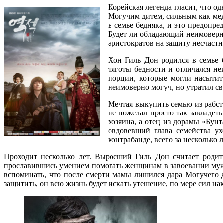
Корейская легенда гласит, что о
Могучим дитем, сильным как медв
в семье бедняка, и это предопре
Будет ли обладающий неимоверно
аристократов на защиту несчаст
Хон Гиль Дон родился в семье 
тяготы бедности и отличался не
порции, которые могли насытить
неимоверно могуч, но утратил св
Мечтая выкупить семью из рабст
не пожелал просто так завладет
хозяина, а отец из дорамы «Бун
овдовевший глава семейства ух
контрабанде, всего за несколько
Проходит несколько лет. Выросший Гиль Дон считает родит
прославившись умением помогать женщинам в завоевании мужчи
вспоминать, что после смерти мамы лишился дара Могучего д
защитить, он всю жизнь будет искать утешение, по мере сил н