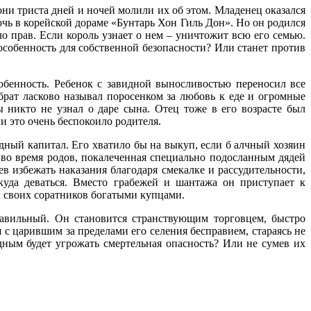
 они триста дней и ночей молили их об этом. Младенец оказался
очь в корейской дораме «Бунтарь Хон Гиль Дон». Но он родился
ыло прав. Если король узнает о нем – уничтожит всю его семью.
собенность для собственной безопасности? Или станет против
обенность. Ребенок с завидной выносливостью переносил все
брат ласково называл поросенком за любовь к еде и огромные
ы никто не узнал о даре сына. Отец тоже в его возрасте был
 и это очень беспокоило родителя.
дный капитал. Его хватило бы на выкуп, если б алчный хозяин
т во время родов, покалеченная специально подосланным дядей
в избежать наказания благодаря смекалке и рассудительности,
куда деваться. Вместо грабежей и шантажа он приступает к
ех своих соратников богатыми купцами.
авильный. Он становится странствующим торговцем, быстро
с царившим за пределами его селения бесправием, стараясь не
дным будет угрожать смертельная опасность? Или не сумев их