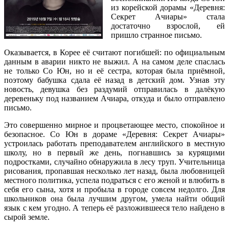
из корейской дорамы «Деревня:
Секрет Ачиары» стала
достаточно взрослой, ей
пришло странное письмо.
Оказывается, в Корее её считают погибшей: по официальным
данным в аварии никто не выжил. А на самом деле спаслась
не только Со Юн, но и её сестра, которая была приёмной,
поэтому бабушка сдала её назад в детский дом. Узнав эту
новость, девушка без раздумий отправилась в далёкую
деревеньку под названием Ачиара, откуда и было отправлено
письмо.
Это совершенно мирное и процветающее место, спокойное и
безопасное. Со Юн в дораме «Деревня: Секрет Ачиары»
устроилась работать преподавателем английского в местную
школу, но в первый же день, погнавшись за курящими
подростками, случайно обнаружила в лесу труп. Учительница
рисования, пропавшая несколько лет назад, была любовницей
местного политика, успела подраться с его женой и влюбить в
себя его сына, хотя и пробыла в городе совсем недолго. Для
школьников она была лучшим другом, умела найти общий
язык с кем угодно. А теперь её разложившееся тело найдено в
сырой земле.