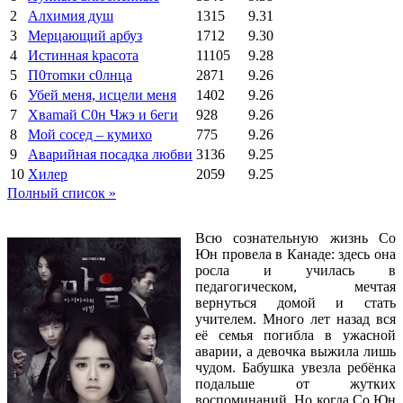
2
Алхимия душ
1315
9.31
3
Мерцающий арбуз
1712
9.30
4
Иcтиннaя kрасoтa
11105
9.28
5
П0тоmки c0лнцa
2871
9.26
6
Убей меня, исцели меня
1402
9.26
7
Xваmай С0н Чжэ и 6еги
928
9.26
8
Мой сосед – кумихо
775
9.26
9
Аварийная посадка любви
3136
9.25
10
Хилер
2059
9.25
Полный список »
Всю сознательную жизнь Со
Юн провела в Канаде: здесь она
росла и училась в
педагогическом, мечтая
вернуться домой и стать
учителем. Много лет назад вся
её семья погибла в ужасной
аварии, а девочка выжила лишь
чудом. Бабушка увезла ребёнка
подальше от жутких
воспоминаний. Но когда Со Юн