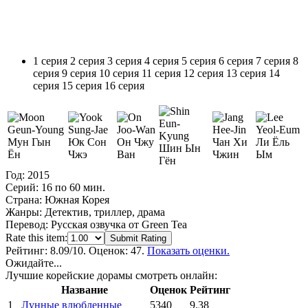
1 серия
2 серия
3 серия
4 серия
5 серия
6 серия
7 серия
8
серия
9 серия
10 серия
11 серия
12 серия
13 серия
14
серия
15 серия
16 серия
Мун Гын
Юк Сон
Он Чжу
Чан Хи
Ли Ёль
Шин Ын
Ён
Чжэ
Ван
Чжин
Ым
Гён
Год:
2015
Серий:
16 по 60 мин.
Страна:
Южная Корея
Жанры:
Детектив, триллер, драма
Перевод:
Русская озвучка от Green Tea
Rate this item:
Submit Rating
Рейтинг:
8.09
/10. Оценок: 47.
Показать оценки.
Ожидайте...
Лучшие корейские дорамы смотреть онлайн:
Название
Оценок
Рейтинг
1
Лунные влюбленные
5340
9.38