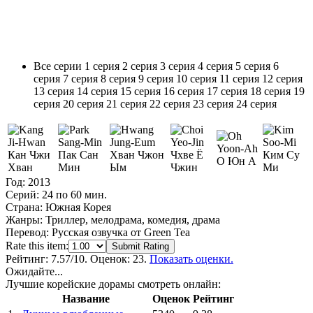
Все серии
1 серия
2 серия
3 серия
4 серия
5 серия
6
серия
7 серия
8 серия
9 серия
10 серия
11 серия
12 серия
13 серия
14 серия
15 серия
16 серия
17 серия
18 серия
19
серия
20 серия
21 серия
22 серия
23 серия
24 серия
Кан Чжи
Пак Сан
Хван Чжон
Чхве Ё
Ким Су
О Юн А
Хван
Мин
Ым
Чжин
Ми
Год:
2013
Серий:
24 по 60 мин.
Страна:
Южная Корея
Жанры:
Триллер, мелодрама, комедия, драма
Перевод:
Русская озвучка от Green Tea
Rate this item:
Submit Rating
Рейтинг:
7.57
/10. Оценок: 23.
Показать оценки.
Ожидайте...
Лучшие корейские дорамы смотреть онлайн:
Название
Оценок
Рейтинг