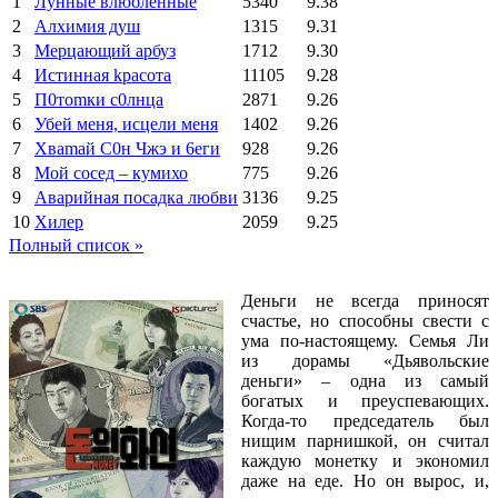
1
Лунные влюбленные
5340
9.38
2
Алхимия душ
1315
9.31
3
Мерцающий арбуз
1712
9.30
4
Иcтиннaя kрасoтa
11105
9.28
5
П0тоmки c0лнцa
2871
9.26
6
Убей меня, исцели меня
1402
9.26
7
Xваmай С0н Чжэ и 6еги
928
9.26
8
Мой сосед – кумихо
775
9.26
9
Аварийная посадка любви
3136
9.25
10
Хилер
2059
9.25
Полный список »
Деньги не всегда приносят
счастье, но способны свести с
ума по-настоящему. Семья Ли
из дорамы «Дьявольские
деньги» – одна из самый
богатых и преуспевающих.
Когда-то председатель был
нищим парнишкой, он считал
каждую монетку и экономил
даже на еде. Но он вырос, и,