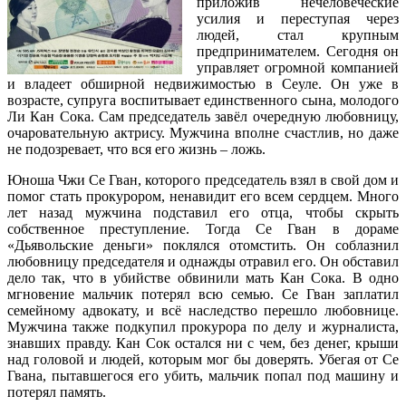
приложив нечеловеческие
усилия и переступая через
людей, стал крупным
предпринимателем. Сегодня он
управляет огромной компанией
и владеет обширной недвижимостью в Сеуле. Он уже в
возрасте, супруга воспитывает единственного сына, молодого
Ли Кан Сока. Сам председатель завёл очередную любовницу,
очаровательную актрису. Мужчина вполне счастлив, но даже
не подозревает, что вся его жизнь – ложь.
Юноша Чжи Се Гван, которого председатель взял в свой дом и
помог стать прокурором, ненавидит его всем сердцем. Много
лет назад мужчина подставил его отца, чтобы скрыть
собственное преступление. Тогда Се Гван в дораме
«Дьявольские деньги» поклялся отомстить. Он соблазнил
любовницу председателя и однажды отравил его. Он обставил
дело так, что в убийстве обвинили мать Кан Сока. В одно
мгновение мальчик потерял всю семью. Се Гван заплатил
семейному адвокату, и всё наследство перешло любовнице.
Мужчина также подкупил прокурора по делу и журналиста,
знавших правду. Кан Сок остался ни с чем, без денег, крыши
над головой и людей, которым мог бы доверять. Убегая от Се
Гвана, пытавшегося его убить, мальчик попал под машину и
потерял память.