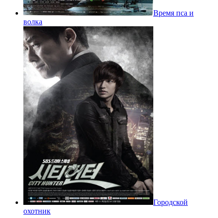
Время пса и
волка
Городской
охотник