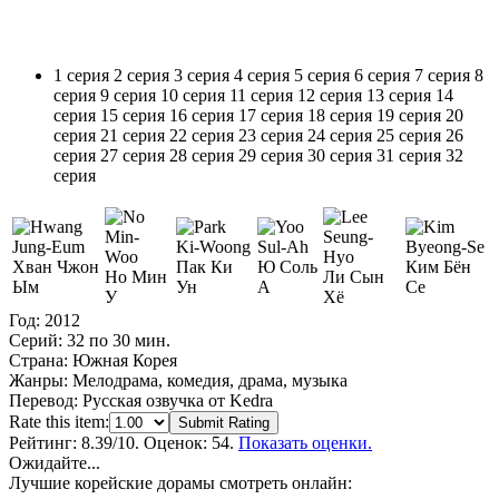
1 серия
2 серия
3 серия
4 серия
5 серия
6 серия
7 серия
8
серия
9 серия
10 серия
11 серия
12 серия
13 серия
14
серия
15 серия
16 серия
17 серия
18 серия
19 серия
20
серия
21 серия
22 серия
23 серия
24 серия
25 серия
26
серия
27 серия
28 серия
29 серия
30 серия
31 серия
32
серия
Хван Чжон
Пак Ки
Ю Соль
Ким Бён
Но Мин
Ли Сын
Ым
Ун
А
Се
У
Хё
Год:
2012
Серий:
32 по 30 мин.
Страна:
Южная Корея
Жанры:
Мелодрама, комедия, драма, музыка
Перевод:
Русская озвучка от Kedra
Rate this item:
Submit Rating
Рейтинг:
8.39
/10. Оценок: 54.
Показать оценки.
Ожидайте...
Лучшие корейские дорамы смотреть онлайн: