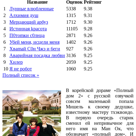
Название
Оценок
Рейтинг
1
Лунные влюбленные
5338
9.38
2
Алхимия душ
1315
9.31
3
Мерцающий арбуз
1712
9.30
4
Иcтиннaя kрасoтa
11105
9.28
5
П0тоmки c0лнцa
2871
9.26
6
Убей меня, исцели меня
1402
9.26
7
Xваmай С0н Чжэ и 6еги
927
9.26
8
Аварийная посадка любви
3136
9.25
9
Хилер
2059
9.25
10
Я не робот
1060
9.25
Полный список »
В корейской дораме «Полный
дом 2» с русской озвучкой
совсем маленькой попала
Мишель к своему дедушке,
известному мастеру тхэквондо.
В первую очередь старик
сменил ей непривычное для
него имя на Ман Ок, что
обозначает «полный дом». И