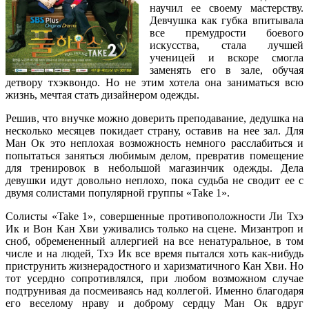
научил ее своему мастерству.
Девчушка как губка впитывала
все премудрости боевого
искусства, стала лучшей
ученицей и вскоре смогла
заменять его в зале, обучая
детвору тхэквондо. Но не этим хотела она заниматься всю
жизнь, мечтая стать дизайнером одежды.
Решив, что внучке можно доверить преподавание, дедушка на
несколько месяцев покидает страну, оставив на нее зал. Для
Ман Ок это неплохая возможность немного расслабиться и
попытаться заняться любимым делом, превратив помещение
для тренировок в небольшой магазинчик одежды. Дела
девушки идут довольно неплохо, пока судьба не сводит ее с
двумя солистами популярной группы «Take 1».
Солисты «Take 1», совершенные противоположности Ли Тхэ
Ик и Вон Кан Хви уживались только на сцене. Мизантроп и
сноб, обремененный аллергией на все ненатуральное, в том
числе и на людей, Тхэ Ик все время пытался хоть как-нибудь
приструнить жизнерадостного и харизматичного Кан Хви. Но
тот усердно сопротивлялся, при любом возможном случае
подтрунивая да посмеиваясь над коллегой. Именно благодаря
его веселому нраву и доброму сердцу Ман Ок вдруг