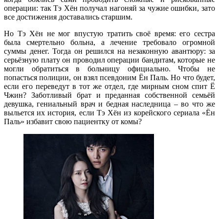
операции: так Тэ Хён получал нагоняй за чужие ошибки, зато
все достижения доставались старшим.
Но Тэ Хён не мог впустую тратить своё время: его сестра
была смертельно больна, а лечение требовало огромной
суммы денег. Тогда он решился на незаконную авантюру: за
серьёзную плату он проводил операции бандитам, которые не
могли обратиться в больницу официально. Чтобы не
попасться полиции, он взял псевдоним Ён Паль. Но что будет,
если его переведут в тот же отдел, где мирным сном спит Ё
Чжин? Заботливый брат и преданная собственной семьёй
девушка, гениальный врач и бедная наследница – во что же
выльется их история, если Тэ Хён из корейского сериала «Ён
Паль» избавит свою пациентку от комы?