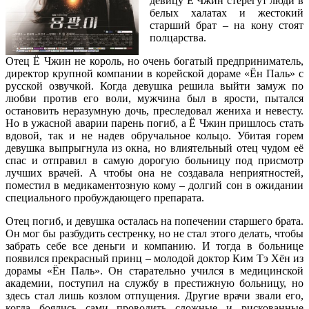
девицу Ё Чжин стерегут люди в
белых халатах и жестокий
старший брат – на кону стоят
полцарства.
Отец Ё Чжин не король, но очень богатый предприниматель,
директор крупной компании в корейской дораме «Ён Паль» с
русской озвучкой. Когда девушка решила выйти замуж по
любви против его воли, мужчина был в ярости, пытался
остановить неразумную дочь, преследовал жениха и невесту.
Но в ужасной аварии парень погиб, а Ё Чжин пришлось стать
вдовой, так и не надев обручальное кольцо. Убитая горем
девушка выпрыгнула из окна, но влиятельный отец чудом её
спас и отправил в самую дорогую больницу под присмотр
лучших врачей. А чтобы она не создавала неприятностей,
поместил в медикаментозную кому – долгий сон в ожидании
специального пробуждающего препарата.
Отец погиб, и девушка осталась на попечении старшего брата.
Он мог бы разбудить сестренку, но не стал этого делать, чтобы
забрать себе все деньги и компанию. И тогда в больнице
появился прекрасный принц – молодой доктор Ким Тэ Хён из
дорамы «Ён Паль». Он старательно учился в медицинской
академии, поступил на службу в престижную больницу, но
здесь стал лишь козлом отпущения. Другие врачи звали его,
когда боялись сами проводить сложные и рискованные