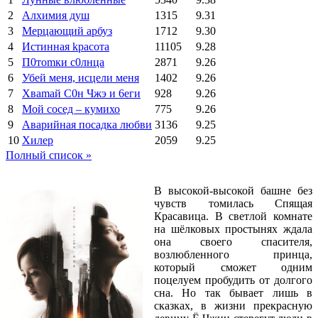
2
Алхимия душ
1315
9.31
3
Мерцающий арбуз
1712
9.30
4
Иcтиннaя kрасoтa
11105
9.28
5
П0тоmки c0лнцa
2871
9.26
6
Убей меня, исцели меня
1402
9.26
7
Xваmай С0н Чжэ и 6еги
928
9.26
8
Мой сосед – кумихо
775
9.26
9
Аварийная посадка любви
3136
9.25
10
Хилер
2059
9.25
Полный список »
В высокой-высокой башне без
чувств томилась Спящая
Красавица. В светлой комнате
на шёлковых простынях ждала
она своего спасителя,
возлюбленного принца,
который сможет одним
поцелуем пробудить от долгого
сна. Но так бывает лишь в
сказках, в жизни прекрасную