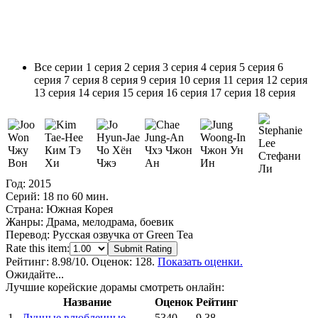
Все серии
1 серия
2 серия
3 серия
4 серия
5 серия
6
серия
7 серия
8 серия
9 серия
10 серия
11 серия
12 серия
13 серия
14 серия
15 серия
16 серия
17 серия
18 серия
Чжу
Ким Тэ
Чо Хён
Чхэ Чжон
Чжон Ун
Стефани
Вон
Хи
Чжэ
Ан
Ин
Ли
Год:
2015
Серий:
18 по 60 мин.
Страна:
Южная Корея
Жанры:
Драма, мелодрама, боевик
Перевод:
Русская озвучка от Green Tea
Rate this item:
Submit Rating
Рейтинг:
8.98
/10. Оценок: 128.
Показать оценки.
Ожидайте...
Лучшие корейские дорамы смотреть онлайн:
Название
Оценок
Рейтинг
1
Лунные влюбленные
5340
9.38