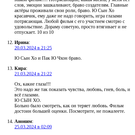
слов, эмоции зашкаливают, браво создателям. Главные
актëры проживали свои роли, браво. Ю Сын Хо
красавчик, ему даже не надо говорить, игра глазами
потрясающая. Любой фильм с его участием смотрю с
удовольствие. Дораму советую, просто втягивает и не
отпускает. 10 из 10
Ирина
:
20.03.2024 в 21:25
Ю Сын Хо и Пак Ю Чхон браво.
Кира
:
21.03.2024 в 21:22
Ох, какие глаза!!!
Это надо же так показать чувства, любовь, гнев, боль, и
всë глазами.
Ю СЫН ХО.
Больно было смотреть, как он теряет любовь. Фильм
достоин большей оценки. Посмотрите, не пожалеете.
Аноним
:
25.03.2024 в 02:09