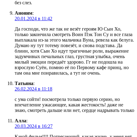
без слез.
Аноним
:
20.01.2024 в 11:42
Да господи, что же так не везёт героям Ю Сын Хо,
только закончила смотреть Воин Пэк Тон Су и все глаза
выплакала из-за этого мальчика Вуна, ревела как белуга.
Думаю ну тут тотему повезёт, и снова подстава. Да
блиин, хотя Сын Хо идут трагичные роли, выражение
задумчивых печальных глаз, грустная улыбка, очень
милый эмоции передаёт здорово. Гг не подошла на
взрослую Суён, помню её по Первому кафе принц, но
там она мне понравилась, а тут не очень.
Татьяна
:
26.02.2024 в 11:18
с ума сойти! посмотрела только первую серию, но
впечатление ужасающее, какая жестокость! даже не
знаю, смотреть дальше или нет, сердце надрывать только
Алла
:
20.03.2024 в 16:27
Какой фильм!!!! Потрясающий, какая жизнь, у меня нет