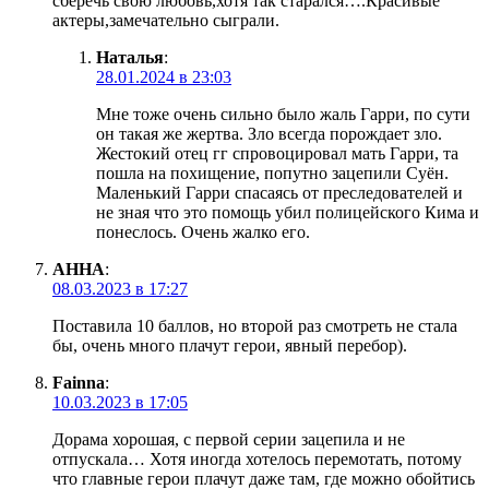
сберечь свою любовь,хотя так старался….Красивые
актеры,замечательно сыграли.
Наталья
:
28.01.2024 в 23:03
Мне тоже очень сильно было жаль Гарри, по сути
он такая же жертва. Зло всегда порождает зло.
Жестокий отец гг спровоцировал мать Гарри, та
пошла на похищение, попутно зацепили Суён.
Маленький Гарри спасаясь от преследователей и
не зная что это помощь убил полицейского Кима и
понеслось. Очень жалко его.
АННА
:
08.03.2023 в 17:27
Поставила 10 баллов, но второй раз смотреть не стала
бы, очень много плачут герои, явный перебор).
Fainna
:
10.03.2023 в 17:05
Дорама хорошая, с первой серии зацепила и не
отпускала… Хотя иногда хотелось перемотать, потому
что главные герои плачут даже там, где можно обойтись