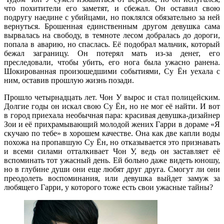
что похитители его заметят, и сбежал. Он оставил свою
подругу наедине с убийцами, но поклялся обязательно за ней
вернуться. Брошенная единственным другом девушка сама
вырвалась на свободу, в темноте лесом добралась до дороги,
попала в аварию, но спаслась. Её подобрал мальчик, который
бежал заграницу. Он потерял мать из-за денег, его
преследовали, чтобы убить, его нога была ужасно ранена.
Шокированная произошедшими событиями, Су Ён уехала с
ним, оставив прошлую жизнь позади.
Прошло четырнадцать лет. Чон У вырос и стал полицейским.
Долгие годы он искал свою Су Ён, но не мог её найти. И вот
в город приехала необычная пара: красивая девушка-дизайнер
Зои и её прихрамывающий молодой жених Гарри в дораме «Я
скучаю по тебе» в хорошем качестве. Она как две капли воды
похожа на пропавшую Су Ён, но отказывается это признавать
и всеми силами отталкивает Чон У, ведь он заставляет её
вспоминать тот ужасный день. Ей больно даже видеть юношу,
но в глубине души они еще любят друг друга. Смогут ли они
преодолеть воспоминания, или девушка выйдет замуж за
любящего Гарри, у которого тоже есть свои ужасные тайны?