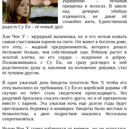
украшений – бельевая
прищепка в волосах. В школе
над дочерью убийцы
издеваются, не давая ей
спокойно жить. Единственная
радость Су Ён – её новый друг.
Хан Чон У – заурядный мальчишка, но и его нельзя назвать
самым счастливым парнем на свете. Он живет в богатом доме,
его отец – жадный предприниматель, которого деньги
беспокоят больше, чем собственный сын. Ребенок растет в
золотой клетке, но его сердце – искреннее и доброе.
Познакомившись с Су Ён, он сразу разглядел в ней
родственную душу и, наплевав на положение девушки, стал
её лучшим другом.
В один ужасный день бандиты похитили Чон У, чтобы его
отец выполнил их требования. Су Ён из корейской дорамы «Я
скучаю по тебе» стала свидетелем происходящего, без
раздумий бросилась спасать своего друга, но и её прихватили
вместе с парнем. Эта ужасная ночь еще долгие годы будет
преследовать бедняжку в кошмарах: бандиты были жестоки и
безжалостны, а двое подростков оказались бессильны
сопротивляться.
Чудом Чон У сумел избавиться от веревок, но он испугался,