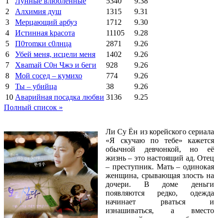
1
Лунные влюбленные
5340
9.38
2
Алхимия душ
1315
9.31
3
Мерцающий арбуз
1712
9.30
4
Иcтиннaя kрасoтa
11105
9.28
5
П0тоmки c0лнцa
2871
9.26
6
Убей меня, исцели меня
1402
9.26
7
Xваmай С0н Чжэ и 6еги
928
9.26
8
Мой сосед – кумихо
774
9.26
9
Ты – убийца
38
9.26
10
Аварийная посадка любви
3136
9.25
Полный список »
Ли Су Ён из корейского сериала
«Я скучаю по тебе» кажется
обычной девчонкой, но её
жизнь – это настоящий ад. Отец
– преступник. Мать – одинокая
женщина, срывающая злость на
дочери. В доме деньги
появляются редко, одежда
начинает рваться и
изнашиваться, а вместо