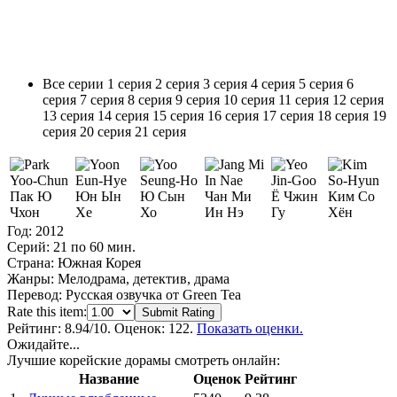
Все серии
1 серия
2 серия
3 серия
4 серия
5 серия
6
серия
7 серия
8 серия
9 серия
10 серия
11 серия
12 серия
13 серия
14 серия
15 серия
16 серия
17 серия
18 серия
19
серия
20 серия
21 серия
Пак Ю
Юн Ын
Ю Сын
Чан Ми
Ё Чжин
Ким Со
Чхон
Хе
Хо
Ин Нэ
Гу
Хён
Год:
2012
Серий:
21 по 60 мин.
Страна:
Южная Корея
Жанры:
Мелодрама, детектив, драма
Перевод:
Русская озвучка от Green Tea
Rate this item:
Submit Rating
Рейтинг:
8.94
/10. Оценок: 122.
Показать оценки.
Ожидайте...
Лучшие корейские дорамы смотреть онлайн:
Название
Оценок
Рейтинг