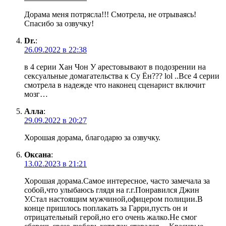
Дорама меня потрясла!!! Смотрела, не отрываясь!
Спасибо за озвучку!
Dr.
:
26.09.2022 в 22:38
в 4 серии Хан Чон У арестовывают в подозрении на
сексуальные домагательства к Су Ён??? lol ..Все 4 серии
смотрела в надежде что наконец сценарист включит
мозг…
Алла
:
29.09.2022 в 20:27
Хорошая дорама, благодарю за озвучку.
Оксана
:
13.02.2023 в 21:21
Хорошая дорама.Самое интересное, часто замечала за
собой,что улыбаюсь глядя на г.г.Понравился Джин
У.Стал настоящим мужчиной,офицером полиции.В
конце пришлось поплакать за Гарри,пусть он и
отрицательный герой,но его очень жалко.Не смог