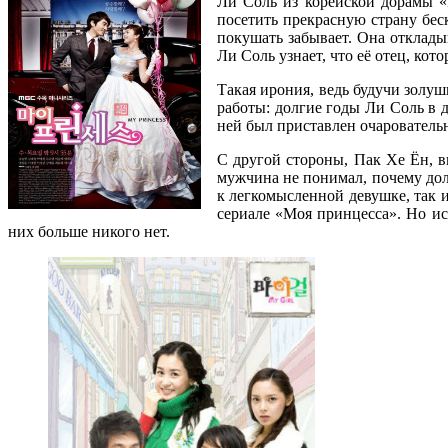
Ли Соль из корейской дорамы «М
посетить прекрасную страну бес
покушать забывает. Она отклады
Ли Соль узнает, что её отец, кот
Такая ирония, ведь будучи золуш
работы: долгие годы Ли Соль в 
ней был приставлен очарователь
С другой стороны, Пак Хе Ён, 
мужчина не понимал, почему долж
к легкомысленной девушке, так 
сериале «Моя принцесса». Но ис
них больше никого нет.