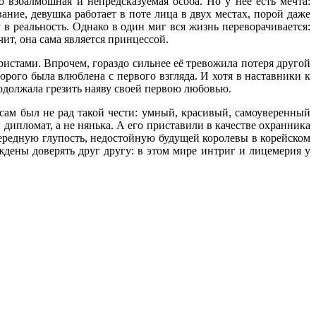
 взбалмошная и непредсказуемая особа. Но у нее есть мечта:
ние, девушка работает в поте лица в двух местах, порой даже
в реальность. Однако в один миг вся жизнь переворачивается:
чит, она сама является принцессой.
ристами. Впрочем, гораздо сильнее её тревожила потеря другой
рого была влюблена с первого взгляда. И хотя в наставники к
одолжала грезить наяву своей первою любовью.
сам был не рад такой чести: умный, красивый, самоуверенный
дипломат, а не нянька. А его приставили в качестве охранника
ередную глупость, недостойную будущей королевы в корейском
дены доверять друг другу: в этом мире интриг и лицемерия у