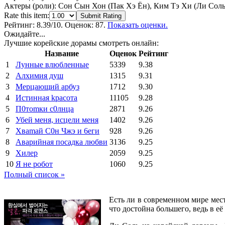
Актеры (роли):
Сон Сын Хон (Пак Хэ Ён), Ким Тэ Хи (Ли Соль)
Rate this item:
Submit Rating
Рейтинг:
8.39
/10. Оценок: 87.
Показать оценки.
Ожидайте...
Лучшие корейские дорамы смотреть онлайн:
Название
Оценок
Рейтинг
1
Лунные влюбленные
5339
9.38
2
Алхимия душ
1315
9.31
3
Мерцающий арбуз
1712
9.30
4
Иcтиннaя kрасoтa
11105
9.28
5
П0тоmки c0лнцa
2871
9.26
6
Убей меня, исцели меня
1402
9.26
7
Xваmай С0н Чжэ и 6еги
928
9.26
8
Аварийная посадка любви
3136
9.25
9
Хилер
2059
9.25
10
Я не робот
1060
9.25
Полный список »
Есть ли в современном мире мест
что достойна большего, ведь в её