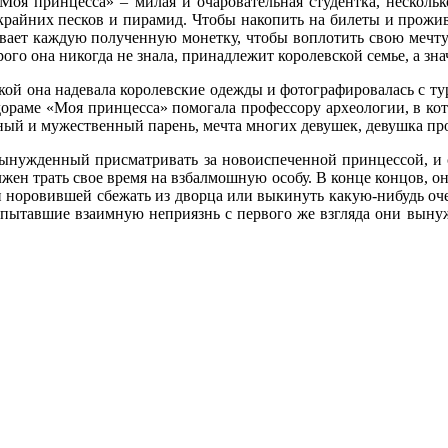
оя принцесса» – милая и очаровательная студентка, несколько
крайних песков и пирамид. Чтобы накопить на билеты и прожива
вает каждую полученную монетку, чтобы воплотить свою мечту 
орого она никогда не знала, принадлежит королевской семье, а зна
кой она надевала королевские одежды и фотографировалась с ту
дораме «Моя принцесса» помогала профессору археологии, в кото
ный и мужественный парень, мечта многих девушек, девушка пр
вынужденный присматривать за новоиспеченной принцессой, и 
ен трать свое время на взбалмошную особу. В конце концов, он 
и норовившей сбежать из дворца или выкинуть какую-нибудь оч
пытавшие взаимную неприязнь с первого же взгляда они вынуж