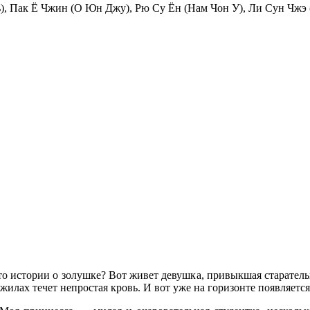
, Пак Ё Чжин (О Юн Джу), Рю Су Ён (Нам Чон У), Ли Сун Чжэ (
о истории о золушке? Вот живет девушка, привыкшая старательн
 жилах течет непростая кровь. И вот уже на горизонте появляетс