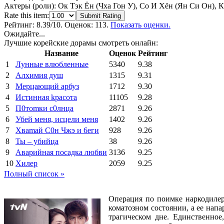
Актеры (роли):
Ок Тэк Ён (Чха Гон У), Со И Хён (Ян Си Он), 
Rate this item:
Submit Rating
Рейтинг:
8.39
/10. Оценок: 113.
Показать оценки.
Ожидайте...
Лучшие корейские дорамы смотреть онлайн:
Название
Оценок
Рейтинг
1
Лунные влюбленные
5340
9.38
2
Алхимия душ
1315
9.31
3
Мерцающий арбуз
1712
9.30
4
Иcтиннaя kрасoтa
11105
9.28
5
П0тоmки c0лнцa
2871
9.26
6
Убей меня, исцели меня
1402
9.26
7
Xваmай С0н Чжэ и 6еги
928
9.26
8
Ты – убийца
38
9.26
9
Аварийная посадка любви
3136
9.25
10
Хилер
2059
9.25
Полный список »
Операция по поимке наркодилер
коматозном состоянии, а ее нап
трагическом дне. Единственно