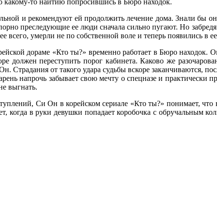
о какому-то наитию попросившись в Бюро находок.
ьной и рекомендуют ей продолжить лечение дома. Знали бы они
орно преследующие ее люди сначала сильно пугают. Но забредя 
ее всего, умерли не по собственной воле и теперь появились в 
ейской дораме «Кто ты?» временно работает в Бюро находок. Он
оре должен переступить порог кабинета. Каково же разочарова
н. Страдания от такого удара судьбы вскоре заканчиваются, по
 парень напрочь забывает свою мечту о спецназе и практически пр
не выгнать.
уплений, Си Он в корейском сериале «Кто ты?» понимает, что вс
т, когда в руки девушки попадает коробочка с обручальным кол