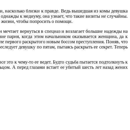
, насколько близки к правде. Ведь вышедшая из комы девушка
однажды к медиуму, она узнает, что такие визиты не случайны.
ее жизни, чтобы попросить о помощи.
 мечтает вернуться в спецназ и возлагает большие надежды на
ние парня, когда этим начальником оказывается женщина, да к
сле первого раскрытого новым боссом преступления. Поняв, что
еследует девушку по пятам, пытаясь раскрыть ее секрет. Теперь
е это к чему-то ее ведет. Будто судьба пытается подтолкнуть к
ьцом. А перед глазами встает ее убитый шесть лет назад жених