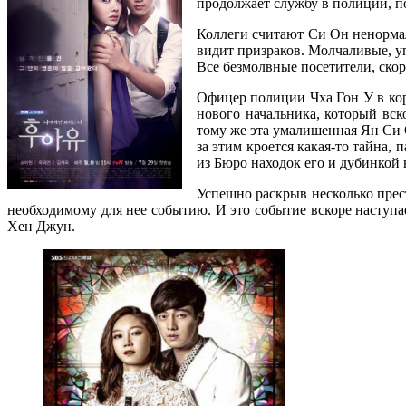
продолжает службу в полиции, п
Коллеги считают Си Он ненормал
видит призраков. Молчаливые, уп
Все безмолвные посетители, скор
Офицер полиции Чха Гон У в кор
нового начальника, который вск
тому же эта умалишенная Ян Си О
за этим кроется какая-то тайна,
из Бюро находок его и дубинкой 
Успешно раскрыв несколько прест
необходимому для нее событию. И это событие вскоре наступае
Хен Джун.