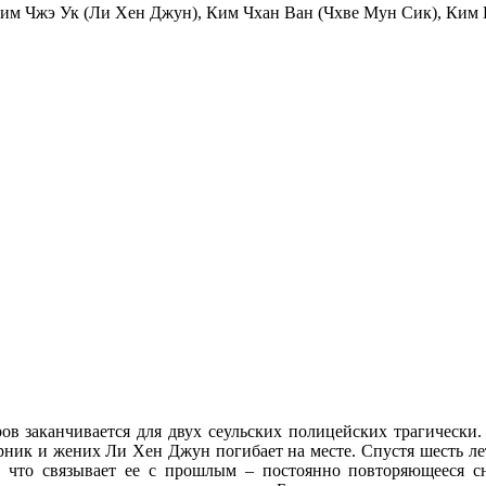
Ким Чжэ Ук (Ли Хен Джун), Ким Чхан Ван (Чхве Мун Сик), Ким 
ов заканчивается для двух сеульских полицейских трагически
арник и жених Ли Хен Джун погибает на месте. Спустя шесть ле
е, что связывает ее с прошлым – постоянно повторяющееся 