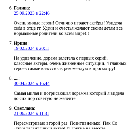
Галина
:
25.09.2023 в 22:46
Очень милые герои! Отлично играют актёры! Увидела
себя в отце гг. Удачи и счастья желают своим детям все
нормальные родители во всем мире!!!
Ирина
:
19.02.2024 в 20:11
На удивление, дорама залетела с первых серий,
классные актеры, очень жизненные ситуации, 4 главных
героев самые класссные, рекомендую к просмотру!
....
:
30.04.2024 в 16:44
Самая милая и потрисаюшая дорамма который я видела
до сих пор советую не желейте
Светлана
:
21.06.2024 в 11:31
Пересматриваю второй раз. Позитивненько! Пак Со
Джун талантливый актер! И другие на высоте.