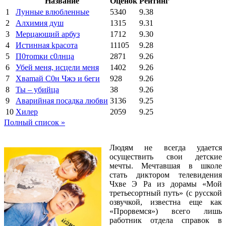
Название
Оценок
Рейтинг
1
Лунные влюбленные
5340
9.38
2
Алхимия душ
1315
9.31
3
Мерцающий арбуз
1712
9.30
4
Иcтиннaя kрасoтa
11105
9.28
5
П0тоmки c0лнцa
2871
9.26
6
Убей меня, исцели меня
1402
9.26
7
Xваmай С0н Чжэ и 6еги
928
9.26
8
Ты – убийца
38
9.26
9
Аварийная посадка любви
3136
9.25
10
Хилер
2059
9.25
Полный список »
Людям не всегда удается
осуществить свои детские
мечты. Мечтавшая в школе
стать диктором телевидения
Чхве Э Ра из дорамы «Мой
третьесортный путь» (с русской
озвучкой, известна еще как
«Прорвемся») всего лишь
работник отдела справок в