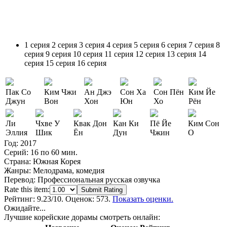
1 серия
2 серия
3 серия
4 серия
5 серия
6 серия
7 серия
8
серия
9 серия
10 серия
11 серия
12 серия
13 серия
14
серия
15 серия
16 серия
Пак Со
Ким Чжи
Ан Джэ
Сон Ха
Сон Пён
Ким Йе
Джун
Вон
Хон
Юн
Хо
Рён
Ли
Чхве У
Квак Дон
Кан Ки
Пё Йе
Ким Сон
Эллия
Шик
Ён
Дун
Чжин
О
Год:
2017
Серий:
16 по 60 мин.
Страна:
Южная Корея
Жанры:
Мелодрама, комедия
Перевод:
Профессиональная русская озвучка
Rate this item:
Submit Rating
Рейтинг:
9.23
/10. Оценок: 573.
Показать оценки.
Ожидайте...
Лучшие корейские дорамы смотреть онлайн: