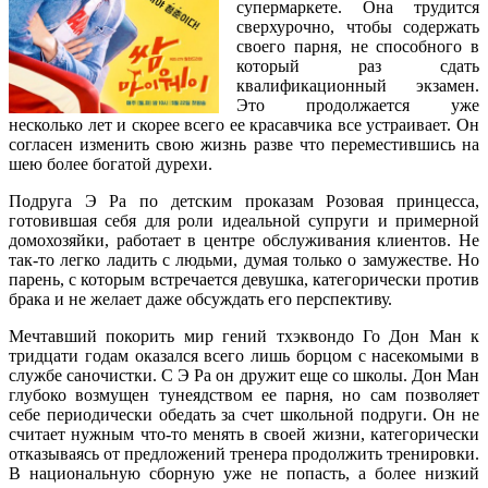
супермаркете. Она трудится
сверхурочно, чтобы содержать
своего парня, не способного в
который раз сдать
квалификационный экзамен.
Это продолжается уже
несколько лет и скорее всего ее красавчика все устраивает. Он
согласен изменить свою жизнь разве что переместившись на
шею более богатой дурехи.
Подруга Э Ра по детским проказам Розовая принцесса,
готовившая себя для роли идеальной супруги и примерной
домохозяйки, работает в центре обслуживания клиентов. Не
так-то легко ладить с людьми, думая только о замужестве. Но
парень, с которым встречается девушка, категорически против
брака и не желает даже обсуждать его перспективу.
Мечтавший покорить мир гений тхэквондо Го Дон Ман к
тридцати годам оказался всего лишь борцом с насекомыми в
службе саночистки. С Э Ра он дружит еще со школы. Дон Ман
глубоко возмущен тунеядством ее парня, но сам позволяет
себе периодически обедать за счет школьной подруги. Он не
считает нужным что-то менять в своей жизни, категорически
отказываясь от предложений тренера продолжить тренировки.
В национальную сборную уже не попасть, а более низкий