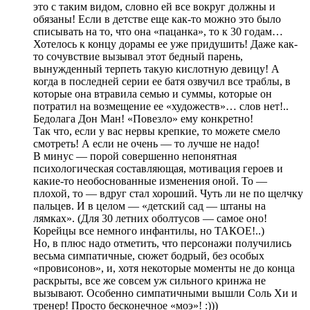
это с таким видом, словно ей все вокруг должны и
обязаны! Если в детстве еще как-то можно это было
списывать на то, что она «пацанка», то к 30 годам…
Хотелось к концу дорамы ее уже придушить! Даже как-
то сочувствие вызывал этот бедный парень,
вынужденный терпеть такую кислотную девицу! А
когда в последней серии ее батя озвучил все траблы, в
которые она втравила семью и суммы, которые он
потратил на возмещение ее «художеств»… слов нет!..
Бедолага Дон Ман! «Повезло» ему конкретно!
Так что, если у вас нервы крепкие, то можете смело
смотреть! А если не очень — то лучше не надо!
В минус — порой совершенно непонятная
психологическая составляющая, мотивация героев и
какие-то необоснованные изменения оной. То —
плохой, то — вдруг стал хороший. Чуть ли не по щелчку
пальцев. И в целом — «детский сад — штаны на
лямках». (Для 30 летних оболтусов — самое оно!
Корейцы все немного инфантилы, но ТАКОЕ!..)
Но, в плюс надо отметить, что персонажи получились
весьма симпатичные, сюжет бодрый, без особых
«провисонов», и, хотя некоторые моменты не до конца
раскрыты, все же совсем уж сильного кринжа не
вызывают. Особенно симпатичными вышли Соль Хи и
тренер! Просто бесконечное «моэ»! :)))