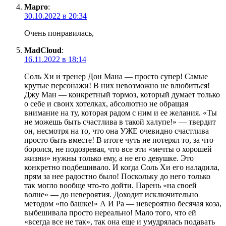
Марго
:
30.10.2022 в 20:34
Очень понравилась,
MadCloud
:
16.11.2022 в 18:14
Соль Хи и тренер Дон Мана — просто супер! Самые
крутые персонажи! В них невозможно не влюбиться!
Джу Ман — конкретный тормоз, который думает только
о себе и своих хотелках, абсолютно не обращая
внимание на ту, которая радом с ним и ее желания. «Ты
не можешь быть счастлива в такой халупе!» — твердит
он, несмотря на то, что она УЖЕ очевидно счастлива
просто быть вместе! В итоге чуть не потерял то, за что
боролся, не подозревая, что все эти «мечты о хорошей
жизни» нужны только ему, а не его девушке. Это
конкретно подбешивало. И когда Соль Хи его наладила,
прям за нее радостно было! Поскольку до него только
так могло вообще что-то дойти. Парень «на своей
волне» — до невероятия. Доходит исключительно
методом «по башке!» А И Ра — невероятно бесячая коза,
выбешивала просто нереально! Мало того, что ей
«всегда все не так», так она еще и умудрялась подавать