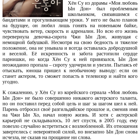
Хён Су из дорамы «Моя любовь
Ын Дон» был проблемным
школьником, связавшимся с
бандитами и прогуливающим уроки. У него не было планов
на будущее, он любил лишь гонять на новеньком байке,
чувствовать ветер, скорость и адреналин. Но всю его жизнь
перевернула девочка-сирота Чжи Ын Дон, живущая с
немощной бабушкой. Несмотря на свою бедность и тяжелое
положение, она не унывала и всегда оставалась добродушной
и веселой. Её искренность и забота растопили сердце
парнишки, но когда Хён Су к ней привязался, Ын Дон
неожиданно пропала – сироту удочерили и увезли. Пытаясь её
отыскать, юноша пришел к необычному выводу: если он
станет актером, то сможет попасть в телевизор и найти кого
угодно.
К сожалению, у Хён Су из корейского сериала «Моя любовь
Ын Дон» не было совершенно никакого актерского таланта,
но он поставил перед собой цель и шаг за шагом шел к ней.
Парень отбросил своё разгильдяйское прошлое и, сменив имя
на Чжи Ын Хо, начал новую жизнь. И хотя с актерской
карьерой не складывалось, 10 лет спустя, в 2005 году, ему
повезло случайно встретиться с возлюбленной. Их отношения
завертелись с невероятной силой, но внезапно Ын Дон снова
исчезла, не сказав на прощание ни слова.