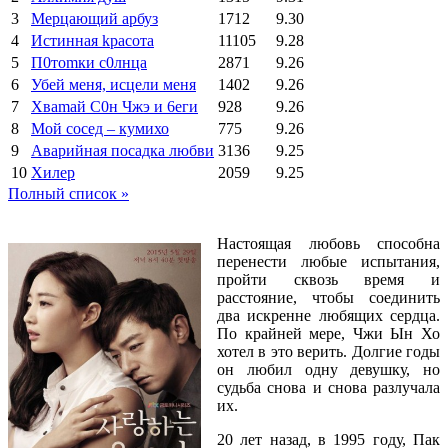
3
Мерцающий арбуз
1712
9.30
4
Иcтиннaя kрасoтa
11105
9.28
5
П0тоmки c0лнцa
2871
9.26
6
Убей меня, исцели меня
1402
9.26
7
Xваmай С0н Чжэ и 6еги
928
9.26
8
Мой сосед – кумихо
775
9.26
9
Аварийная посадка любви
3136
9.25
10
Хилер
2059
9.25
Полный список »
Настоящая любовь способна
перенести любые испытания,
пройти сквозь время и
расстояние, чтобы соединить
два искренне любящих сердца.
По крайней мере, Чжи Ын Хо
хотел в это верить. Долгие годы
он любил одну девушку, но
судьба снова и снова разлучала
их.
20 лет назад, в 1995 году, Пак