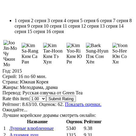
1 серия
2 серия
3 серия
4 серия
5 серия
6 серия
7 серия
8
серия
9 серия
10 серия
11 серия
12 серия
13 серия
14
серия
15 серия
16 серия
Чу
Ким Са
Ким Тэ
Ким Ю
Пэк Сон
Юн Со
Чжин
Ран
Хун
Ри
Хён
Хи
Мо
Год:
2015
Серий:
16 по 60 мин.
Страна:
Южная Корея
Жанры:
Мелодрама, драма
Перевод:
Русская озвучка от Green Tea
Rate this item:
Submit Rating
Рейтинг:
8.63
/10. Оценок: 62.
Показать оценки.
Ожидайте...
Лучшие корейские дорамы смотреть онлайн:
Название
Оценок
Рейтинг
1
Лунные влюбленные
5340
9.38
2
Алхимия душ
1315
9.31