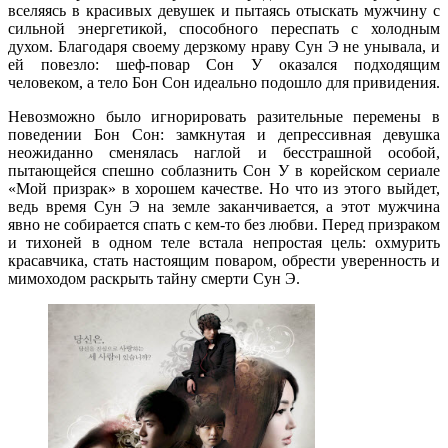
вселяясь в красивых девушек и пытаясь отыскать мужчину с
сильной энергетикой, способного переспать с холодным
духом. Благодаря своему дерзкому нраву Сун Э не унывала, и
ей повезло: шеф-повар Сон У оказался подходящим
человеком, а тело Бон Сон идеально подошло для привидения.
Невозможно было игнорировать разительные перемены в
поведении Бон Сон: замкнутая и депрессивная девушка
неожиданно сменялась наглой и бесстрашной особой,
пытающейся спешно соблазнить Сон У в корейском сериале
«Мой призрак» в хорошем качестве. Но что из этого выйдет,
ведь время Сун Э на земле заканчивается, а этот мужчина
явно не собирается спать с кем-то без любви. Перед призраком
и тихоней в одном теле встала непростая цель: охмурить
красавчика, стать настоящим поваром, обрести уверенность и
мимоходом раскрыть тайну смерти Сун Э.