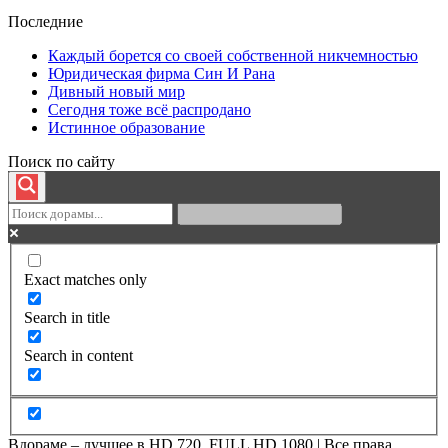
Последние
Каждый борется со своей собственной никчемностью
Юридическая фирма Син И Рана
Дивный новый мир
Сегодня тоже всё распродано
Истинное образование
Поиск по сайту
Exact matches only
Search in title
Search in content
Вдораме – лучшее в HD 720, FULL HD 1080 | Все права