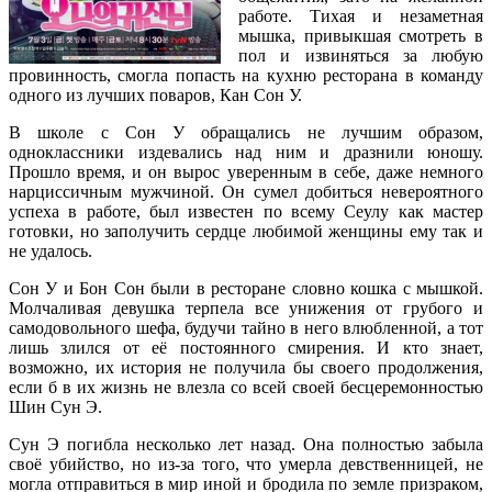
работе. Тихая и незаметная
мышка, привыкшая смотреть в
пол и извиняться за любую
провинность, смогла попасть на кухню ресторана в команду
одного из лучших поваров, Кан Сон У.
В школе с Сон У обращались не лучшим образом,
одноклассники издевались над ним и дразнили юношу.
Прошло время, и он вырос уверенным в себе, даже немного
нарциссичным мужчиной. Он сумел добиться невероятного
успеха в работе, был известен по всему Сеулу как мастер
готовки, но заполучить сердце любимой женщины ему так и
не удалось.
Сон У и Бон Сон были в ресторане словно кошка с мышкой.
Молчаливая девушка терпела все унижения от грубого и
самодовольного шефа, будучи тайно в него влюбленной, а тот
лишь злился от её постоянного смирения. И кто знает,
возможно, их история не получила бы своего продолжения,
если б в их жизнь не влезла со всей своей бесцеремонностью
Шин Сун Э.
Сун Э погибла несколько лет назад. Она полностью забыла
своё убийство, но из-за того, что умерла девственницей, не
могла отправиться в мир иной и бродила по земле призраком,