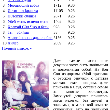
3
Мерцающий арбуз
1712
9.30
4
Иcтиннaя kрасoтa
11105
9.28
5
П0тоmки c0лнцa
2871
9.26
6
Убей меня, исцели меня
1402
9.26
7
Xваmай С0н Чжэ и 6еги
928
9.26
8
Ты – убийца
38
9.26
9
Аварийная посадка любви
3136
9.25
10
Хилер
2059
9.25
Полный список »
Даже самые застенчивые
девушки хотят быть любимыми
и довольными собой. На Бон
Сон из дорамы «Мой призрак»
с русской озвучкой с детства
мечтала стать поваром, даже
приехала в Сеул, оставив семью
за многие километры.
Замкнутой девушке пришлось
здесь нелегко: без друзей и
знакомых, в маленькой комнате
общежития, зато на желанной