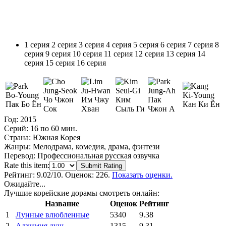
1 серия
2 серия
3 серия
4 серия
5 серия
6 серия
7 серия
8
серия
9 серия
10 серия
11 серия
12 серия
13 серия
14
серия
15 серия
16 серия
Чо Чжон
Им Чжу
Ким
Пак
Пак Бо Ён
Кан Ки Ён
Сок
Хван
Сыль Ги
Чжон А
Год:
2015
Серий:
16 по 60 мин.
Страна:
Южная Корея
Жанры:
Мелодрама, комедия, драма, фэнтези
Перевод:
Профессиональная русская озвучка
Rate this item:
Submit Rating
Рейтинг:
9.02
/10. Оценок: 226.
Показать оценки.
Ожидайте...
Лучшие корейские дорамы смотреть онлайн:
Название
Оценок
Рейтинг
1
Лунные влюбленные
5340
9.38
2
Алхимия душ
1315
9.31