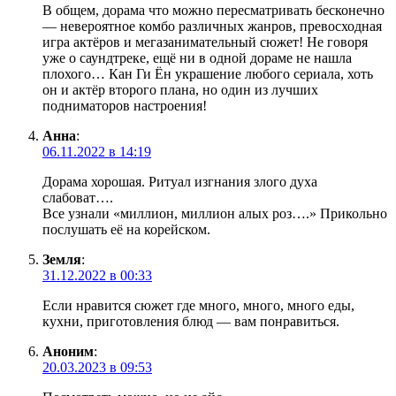
В общем, дорама что можно пересматривать бесконечно
— невероятное комбо различных жанров, превосходная
игра актёров и мегазанимательный сюжет! Не говоря
уже о саундтреке, ещё ни в одной дораме не нашла
плохого… Кан Ги Ён украшение любого сериала, хоть
он и актёр второго плана, но один из лучших
подниматоров настроения!
Анна
:
06.11.2022 в 14:19
Дорама хорошая. Ритуал изгнания злого духа
слабоват….
Все узнали «миллион, миллион алых роз….» Прикольно
послушать её на корейском.
Земля
:
31.12.2022 в 00:33
Если нравится сюжет где много, много, много еды,
кухни, приготовления блюд — вам понравиться.
Аноним
:
20.03.2023 в 09:53