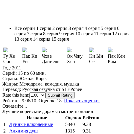
Все серии
1 серия
2 серия
3 серия
4 серия
5 серия
6
серия
7 серия
8 серия
9 серия
10 серия
11 серия
12 серия
13 серия
14 серия
15 серия
Гу Хе
Пак Ки
Чхве
Ок Чжу
Ки Ын
Пак Кён
Сон
Ун
Даниель
Хён
Се
Рим
Год:
2011
Серий:
15 по 60 мин.
Страна:
Южная Корея
Жанры:
Мелодрама, комедия, музыка
Перевод:
Русская озвучка от STEPonee
Rate this item:
Submit Rating
Рейтинг:
9.06
/10. Оценок: 18.
Показать оценки.
Ожидайте...
Лучшие корейские дорамы смотреть онлайн:
Название
Оценок
Рейтинг
1
Лунные влюбленные
5340
9.38
2
Алхимия душ
1315
9.31