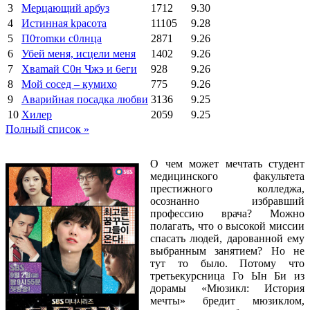
3
Мерцающий арбуз
1712
9.30
4
Иcтиннaя kрасoтa
11105
9.28
5
П0тоmки c0лнцa
2871
9.26
6
Убей меня, исцели меня
1402
9.26
7
Xваmай С0н Чжэ и 6еги
928
9.26
8
Мой сосед – кумихо
775
9.26
9
Аварийная посадка любви
3136
9.25
10
Хилер
2059
9.25
Полный список »
О чем может мечтать студент
медицинского факультета
престижного колледжа,
осознанно избравший
профессию врача? Можно
полагать, что о высокой миссии
спасать людей, дарованной ему
выбранным занятием? Но не
тут то было. Потому что
третьекурсница Го Ын Би из
дорамы «Мюзикл: История
мечты» бредит мюзиклом,