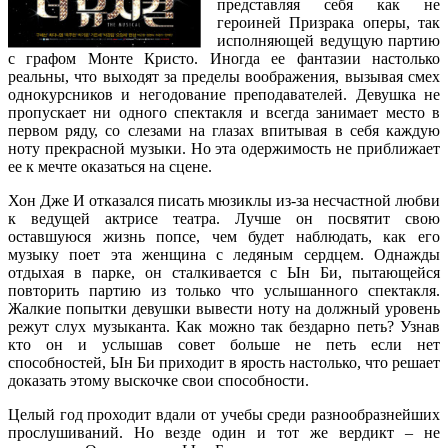
представляя себя как не
героиней Призрака оперы, так
исполняющей ведущую партию
с графом Монте Кристо. Иногда ее фантазии настолько
реальны, что выходят за пределы воображения, вызывая смех
однокурсников и негодование преподавателей. Девушка не
пропускает ни одного спектакля и всегда занимает место в
первом ряду, со слезами на глазах впитывая в себя каждую
ноту прекрасной музыки. Но эта одержимость не приближает
ее к мечте оказаться на сцене.
Хон Дже И отказался писать мюзиклы из-за несчастной любви
к ведущей актрисе театра. Лучше он посвятит свою
оставшуюся жизнь попсе, чем будет наблюдать, как его
музыку поет эта женщина с ледяным сердцем. Однажды
отдыхая в парке, он сталкивается с Ын Би, пытающейся
повторить партию из только что услышанного спектакля.
Жалкие попытки девушки вывести ноту на должный уровень
режут слух музыканта. Как можно так бездарно петь? Узнав
кто он и услышав совет больше не петь если нет
способностей, Ын Би приходит в ярость настолько, что решает
доказать этому выскочке свои способности.
Целый год проходит вдали от учебы среди разнообразнейших
прослушиваний. Но везде один и тот же вердикт – не