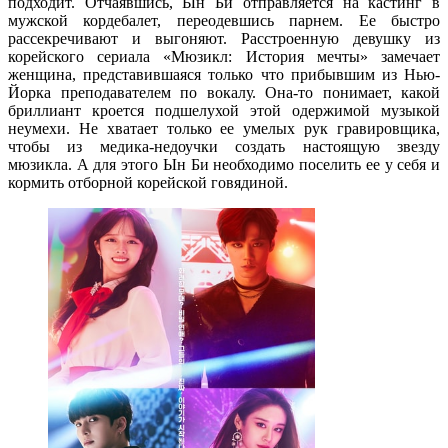
подходит. Отчаявшись, Ын Би отправляется на кастинг в
мужской кордебалет, переодевшись парнем. Ее быстро
рассекречивают и выгоняют. Расстроенную девушку из
корейского сериала «Мюзикл: История мечты» замечает
женщина, представившаяся только что прибывшим из Нью-
Йорка преподавателем по вокалу. Она-то понимает, какой
бриллиант кроется подшелухой этой одержимой музыкой
неумехи. Не хватает только ее умелых рук гравировщика,
чтобы из медика-недоучки создать настоящую звезду
мюзикла. А для этого Ын Би необходимо поселить ее у себя и
кормить отборной корейской говядиной.