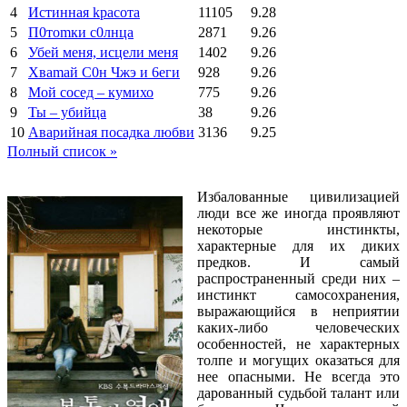
4
Иcтиннaя kрасoтa
11105
9.28
5
П0тоmки c0лнцa
2871
9.26
6
Убей меня, исцели меня
1402
9.26
7
Xваmай С0н Чжэ и 6еги
928
9.26
8
Мой сосед – кумихо
775
9.26
9
Ты – убийца
38
9.26
10
Аварийная посадка любви
3136
9.25
Полный список »
Избалованные цивилизацией
люди все же иногда проявляют
некоторые инстинкты,
характерные для их диких
предков. И самый
распространенный среди них –
инстинкт самосохранения,
выражающийся в неприятии
каких-либо человеческих
особенностей, не характерных
толпе и могущих оказаться для
нее опасными. Не всегда это
дарованный судьбой талант или