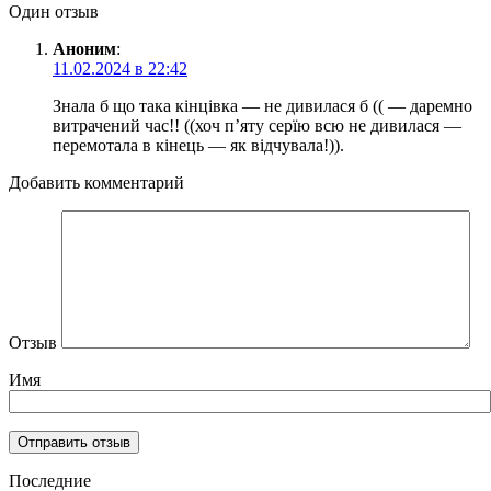
Один отзыв
Аноним
:
11.02.2024 в 22:42
Знала б що така кінцівка — не дивилася б (( — даремно
витрачений час!! ((хоч п’яту серїю всю не дивилася —
перемотала в кінець — як відчувала!)).
Добавить комментарий
Отзыв
Имя
Последние