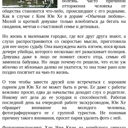
болезнь. Часто причиной
отторжения человека от
общества становится что-либо, происшедшее с его родными.
Как в случае с Ким Юн Хе в дораме «Обычная любовь».
Милой и кроткой девушке только влюбляться да бегать на
свидания, мечтая о счастливой семье и детишках.
Но жизнь в маленьком городке, где все друг друга знают, а
слухи распространяются со скоростью мысли, приготовила
для нее иную судьбу. Она вынуждена жить изгоем, нося ярлык
дочери убийцы, которого несколько лет разыскивает полиция.
Девушка даже в лицо не помнит своего отца, семью ей
заменила бабушка. Но люди почему-то решили, что если уж
яблочко от яблоньки далеко не укатится, то она тоже рано или
поздно посягнет на чью-то жизнь.
О том чтобы завести друзей или встречаться с хорошим
парнем для Юн Хе не может быть и речи. Ее даже с работы
вежливо просят, едва до начальства доходит слух о родителе.
Никому нет дела до ее усердия и способностей. Работая
последний день на очередной работе экскурсоводом, Юн Хе
обращает внимание на молодого человека,
фотографирующего ее с группой туристов. Не понимая
причину такого внимания, просит парня удалить фото с ней.
Фотокорреспондент Хан Чже Кван из корейского сериала