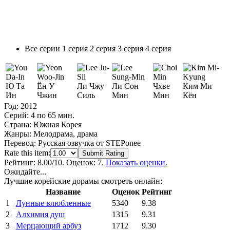
Все серии
1 серия
2 серия
3 серия
4 серия
Ю Та
Ён У
Ли Чжу
Ли Сон
Чхве
Ким Ми
Ин
Чжин
Силь
Мин
Мин
Кён
Год:
2012
Серий:
4 по 65 мин.
Страна:
Южная Корея
Жанры:
Мелодрама, драма
Перевод:
Русская озвучка от STEPonee
Rate this item:
Submit Rating
Рейтинг:
8.00
/10. Оценок: 7.
Показать оценки.
Ожидайте...
Лучшие корейские дорамы смотреть онлайн:
Название
Оценок
Рейтинг
1
Лунные влюбленные
5340
9.38
2
Алхимия душ
1315
9.31
3
Мерцающий арбуз
1712
9.30