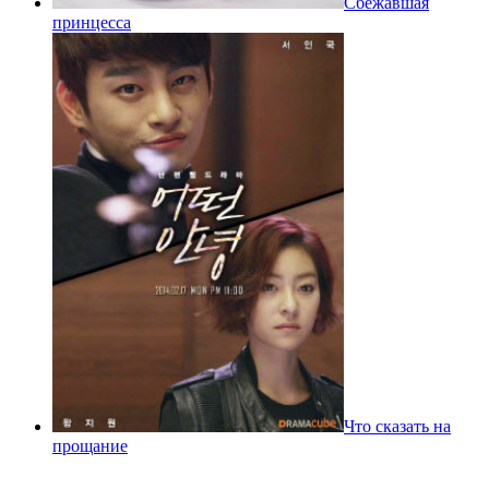
Сбежавшая
принцесса
Что сказать на
прощание