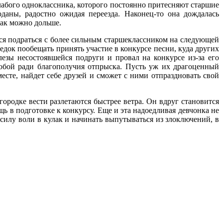
лабого одноклассника, которого постоянно притесняют старшие
даны, радостно ожидая переезда. Наконец-то она дождалась
как можно дольше.
ься подраться с более сильным старшеклассником на следующей
едок пообещать принять участие в конкурсе песни, куда других
лезы несостоявшейся подруги и провал на конкурсе из-за его
собой ради благополучия отпрыска. Пусть уж их драгоценный
есте, найдет себе друзей и сможет с ними отпраздновать свой
ородке вести разлетаются быстрее ветра. Он вдруг становится
ь в подготовке к конкурсу. Еще и эта надоедливая девчонка не
силу воли в кулак и начинать выпутываться из злоключений, в