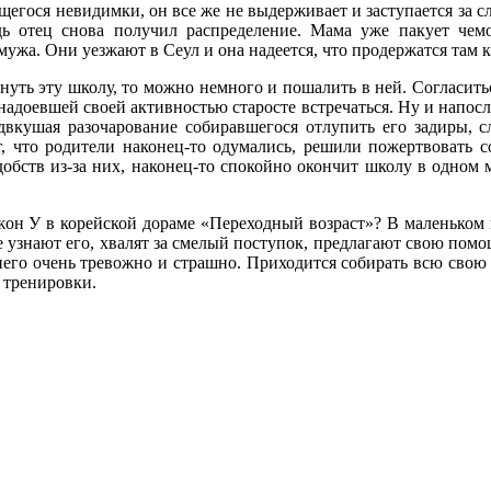
егося невидимки, он все же не выдерживает и заступается за с
дь отец снова получил распределение. Мама уже пакует чемо
мужа. Они уезжают в Сеул и она надеется, что продержатся там 
нуть эту школу, то можно немного и пошалить в ней. Согласит
адоевшей своей активностью старосте встречаться. Ну и напосл
двкушая разочарование собиравшегося отлупить его задиры, с
т, что родители наконец-то одумались, решили пожертвовать 
добств из-за них, наконец-то спокойно окончит школу в одном м
жон У в корейской дораме «Переходный возраст»? В маленьком г
узнают его, хвалят за смелый поступок, предлагают свою помощ
 него очень тревожно и страшно. Приходится собирать всю свою 
 тренировки.