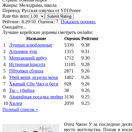
Жанры:
Мелодрама, школа
Перевод:
Русская озвучка от STEPonee
Rate this item:
Submit Rating
Рейтинг:
8.29
/10. Оценок: 7.
Показать оценки.
Ожидайте...
Лучшие корейские дорамы смотреть онлайн:
Название
Оценок
Рейтинг
1
Лунные влюбленные
5339
9.38
2
Алхимия душ
1315
9.31
3
Мерцающий арбуз
1712
9.30
4
Иcтиннaя kрасoтa
11105
9.28
5
П0тоmки c0лнцa
2871
9.26
6
Убей меня, исцели меня
1402
9.26
7
Xваmай С0н Чжэ и 6еги
928
9.26
8
Ты – убийца
38
9.26
9
Аварийная посадка любви
3136
9.25
10
Хилер
2059
9.25
Полный список »
Отец Чжон У за последние десят
место жительства. Попав в вось