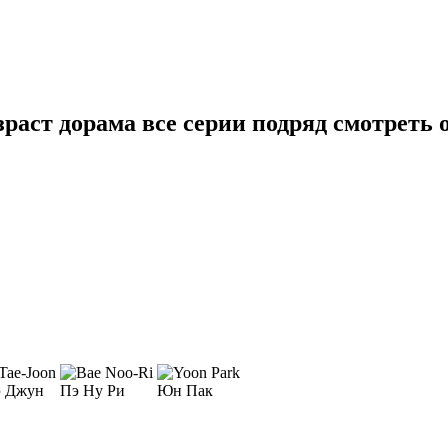
раст дорама все серии подряд смотреть 
э Джун
Пэ Ну Ри
Юн Пак