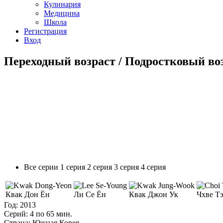
Кулинария
Медицина
Школа
Регистрация
Вход
Переходный возраст / Подростковый воз
Все серии
1 серия
2 серия
3 серия
4 серия
Квак Дон Ён
Ли Се Ён
Квак Джон Ук
Чхве Т
Год:
2013
Серий:
4 по 65 мин.
Страна:
Южная Корея