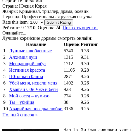
Серий:
16 по 60 мин.
Страна:
Южная Корея
Жанры:
Криминал, триллер, драма, боевик
Перевод:
Профессиональная русская озвучка
Rate this item:
Submit Rating
Рейтинг:
9.17
/10. Оценок: 24.
Показать оценки.
Ожидайте...
Лучшие корейские дорамы смотреть онлайн:
Название
Оценок
Рейтинг
1
Лунные влюбленные
5340
9.38
2
Алхимия душ
1315
9.31
3
Мерцающий арбуз
1712
9.30
4
Иcтиннaя kрасoтa
11105
9.28
5
П0тоmки c0лнцa
2871
9.26
6
Убей меня, исцели меня
1402
9.26
7
Xваmай С0н Чжэ и 6еги
928
9.26
8
Мой сосед – кумихо
774
9.26
9
Ты – убийца
38
9.26
10
Аварийная посадка любви
3136
9.25
Полный список »
Чан Тэ Хо был довольно успеш