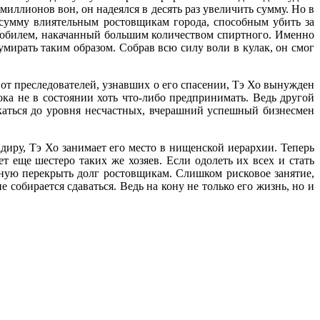
миллионов вон, он надеялся в десять раз увеличить сумму. Но в
ю сумму влиятельным ростовщикам города, способным убить за
мобилем, накачанный большим количеством спиртного. Именно
мирать таким образом. Собрав всю силу воли в кулак, он смог
 от преследователей, узнавших о его спасении, Тэ Хо вынужден
ка не в состоянии хоть что-либо предпринимать. Ведь другой
ускаться до уровня несчастных, вчерашний успешный бизнесмен
диру, Тэ Хо занимает его место в нищенской иерархии. Теперь
 еще шестеро таких же хозяев. Если одолеть их всех и стать
бную перекрыть долг ростовщикам. Слишком рисковое занятие,
собирается сдаваться. Ведь на кону не только его жизнь, но и