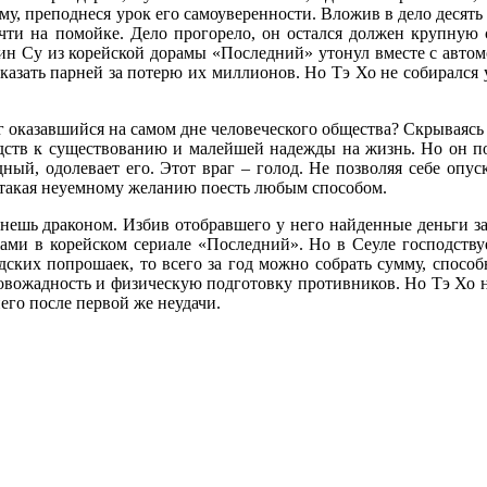
му, преподнеся урок его самоуверенности. Вложив в дело десять 
почти на помойке. Дело прогорело, он остался должен крупну
ин Су из корейской дорамы «Последний» утонул вместе с авто
казать парней за потерю их миллионов. Но Тэ Хо не собирался у
г оказавшийся на самом дне человеческого общества? Скрываясь
едств к существованию и малейшей надежды на жизнь. Но он по
дный, одолевает его. Этот враг – голод. Не позволяя себе оп
потакая неуемному желанию поесть любым способом.
анешь драконом. Избив отобравшего у него найденные деньги за
ми в корейском сериале «Последний». Но в Сеуле господствует
ских попрошаек, то всего за год можно собрать сумму, спосо
вожадность и физическую подготовку противников. Но Тэ Хо не 
го после первой же неудачи.