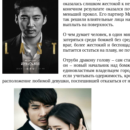
оказалась слишком жестокой к не
конечном результате оказался 
меньший прокол. Его партнер М
так решили влиятельные лица на
выплыть на поверхность.
О чем думает человек, в один ми
затеряться среди бомжей без ср
враг, более жестокий и беспоща
пытается остаться на плаву, не 
Отруби дракону голову – сам ст
он – новый начальник над бомжа
единовластным владельцем город
если учитывать одержимость, кро
расположение любимой девушки, поспешившей отказаться от не