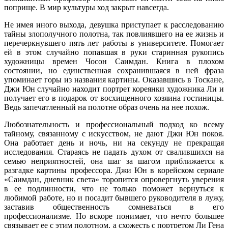
поприще. В мир культуры ход закрыт навсегда.
Не имея иного выхода, девушка приступает к расследованию
тайны злополучного полотна, так повлиявшего на ее жизнь и
перечеркнувшего пять лет работы в университете. Помогает
ей в этом случайно попавшая в руки старинная рукопись
художницы времен Чосон Саимдан. Книга в плохом
состоянии, но единственная сохранившаяся в ней фраза
упоминает горы из названия картины. Оказавшись в Тоскане,
Джи Юн случайно находит портрет кореянки художника Ли и
получает его в подарок от восхищенного хозяина гостиницы.
Ведь запечатленный на полотне образ очень на нее похож.
Любознательность и профессиональный подход ко всему
тайному, связанному с искусством, не дают Джи Юн покоя.
Она работает день и ночь, ни на секунду не прекращая
исследования. Стараясь не падать духом от свалившихся на
семью неприятностей, она шаг за шагом приближается к
разгадке картины профессора. Джи Юн в корейском сериале
«Саимдан, дневник света» торопится опровергнуть уверения
в ее подлинности, что не только поможет вернуться к
любимой работе, но и посадит бывшего руководителя в лужу,
заставив общественность сомневаться в его
профессионализме. Но вскоре понимает, что нечто большее
связывает ее с этим полотном, а схожесть с портретом Ли Гена