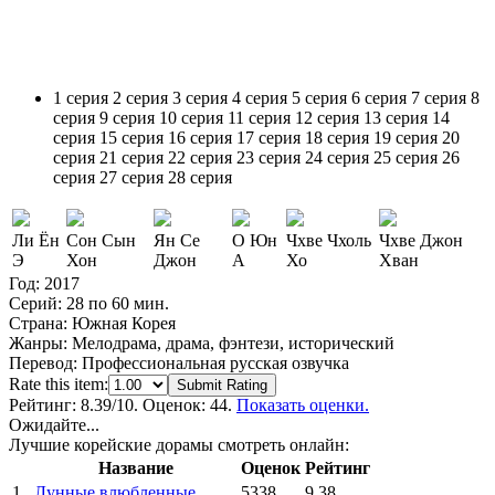
1 серия
2 серия
3 серия
4 серия
5 серия
6 серия
7 серия
8
серия
9 серия
10 серия
11 серия
12 серия
13 серия
14
серия
15 серия
16 серия
17 серия
18 серия
19 серия
20
серия
21 серия
22 серия
23 серия
24 серия
25 серия
26
серия
27 серия
28 серия
Ли Ён
Сон Сын
Ян Се
О Юн
Чхве Чхоль
Чхве Джон
Э
Хон
Джон
А
Хо
Хван
Год:
2017
Серий:
28 по 60 мин.
Страна:
Южная Корея
Жанры:
Мелодрама, драма, фэнтези, исторический
Перевод:
Профессиональная русская озвучка
Rate this item:
Submit Rating
Рейтинг:
8.39
/10. Оценок: 44.
Показать оценки.
Ожидайте...
Лучшие корейские дорамы смотреть онлайн:
Название
Оценок
Рейтинг
1
Лунные влюбленные
5338
9.38