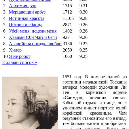
2
Алхимия душ
1315
9.31
3
Мерцающий арбуз
1712
9.30
4
Иcтиннaя kрасoтa
11105
9.28
5
П0тоmки c0лнцa
2871
9.26
6
Убей меня, исцели меня
1402
9.26
7
Xваmай С0н Чжэ и 6еги
927
9.26
8
Аварийная посадка любви
3136
9.25
9
Хилер
2059
9.25
10
Я не робот
1060
9.25
Полный список »
1551 год. В номере одной из
гостиниц итальянской Тосканы
заперся молодой художник Ли
Ген в корейской дораме
«Саимдан, дневник света».
Забыв об отдыхе и пище, он с
упоением пишет портрет юной
корейской красавицы. Чем
безумней становится его взгляд,
тем больше жизни приобретают
глаза на полотне. Когда он