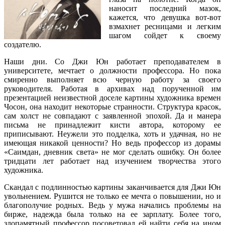
наносит последний мазок,
кажется, что девушка вот-вот
взмахнет ресницами и легким
шагом сойдет к своему
создателю.
Наши дни. Со Джи Юн работает преподавателем в
университете, мечтает о должности профессора. Но пока
смиренно выполняет всю черную работу за своего
руководителя. Работая в архивах над порученной им
презентацией неизвестной доселе картины художника времен
Чосон, она находит некоторые странности. Структура красок,
сам холст не совпадают с заявленной эпохой. Да и манера
письма не принадлежит кисти автора, которому ее
приписывают. Неужели это подделка, хоть и удачная, но не
имеющая никакой ценности? Но ведь профессор из дорамы
«Саимдан, дневник света» не мог сделать ошибку. Он более
тридцати лет работает над изучением творчества этого
художника.
Скандал с подлинностью картины заканчивается для Джи Юн
увольнением. Рушится не только ее мечта о повышении, но и
благополучие родных. Ведь у мужа начались проблемы на
бирже, надежда была только на ее зарплату. Более того,
злопамятный профессор посоветовал ей найти себя на ином