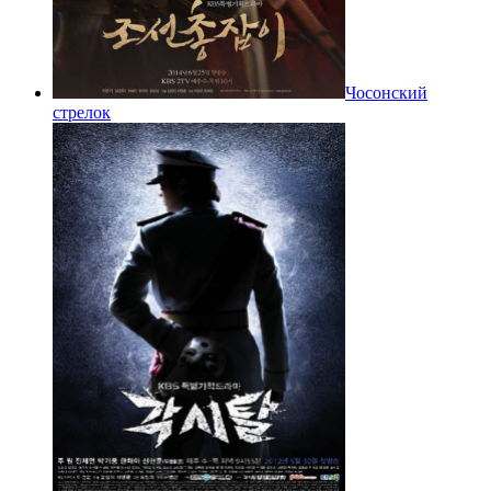
Чосонский
стрелок