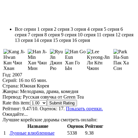
Все серии
1 серия
2 серия
3 серия
4 серия
5 серия
6
серия
7 серия
8 серия
9 серия
10 серия
11 серия
12 серия
13 серия
14 серия
15 серия
16 серия
Кан Чжи
Хан Чжи
Джин
Хан Го
Ли Кён
Пак Ха
Хван
Мин
Рю
Ын
Чжин
Сон
Год:
2007
Серий:
16 по 65 мин.
Страна:
Южная Корея
Жанры:
Мелодрама, драма, комедия
Перевод:
Русская озвучка от Green Tea
Rate this item:
Submit Rating
Рейтинг:
9.47
/10. Оценок: 17.
Показать оценки.
Ожидайте...
Лучшие корейские дорамы смотреть онлайн:
Название
Оценок
Рейтинг
1
Лунные влюбленные
5338
9.38