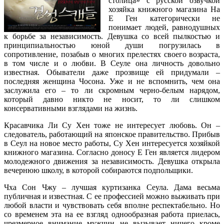
столица» с русской озвучкой
хозяйка книжного магазина На
Е Ген категорически не
понимает людей, равнодушных
к борьбе за независимость. Девушка со всей пылкостью и
принципиальностью юной души погрузилась в
сопротивление, позабыв о многих прелестях своего возраста,
в том числе и о любви. В Сеуле она личность довольно
известная. Обыватели даже прозвище ей придумали –
последняя женщина Чосона. Уже и не вспомнить, чем она
заслужила его – то ли скромным черно-белым нарядом,
который давно никто не носит, то ли слишком
консервативными взглядами на жизнь.
Красавчика Ли Су Хен тоже не интересует любовь. Он –
следователь, работающий на японское правительство. Прибыв
в Сеул на новое место работы, Су Хен интересуется хозяйкой
книжного магазина. Согласно доносу Е Ген является лидером
молодежного движения за независимость. Девушка открыла
вечернюю школу, в которой собираются подпольщики.
Чха Сон Чжу – лучшая куртизанка Сеула. Дама весьма
публичная и известная. С ее профессией можно выживать при
любой власти и чувствовать себя вполне респектабельно. Но
со временем эта на ее взгляд однообразная работа приелась,
чрезмерное внимание мужчин не вызывает ничего кроме