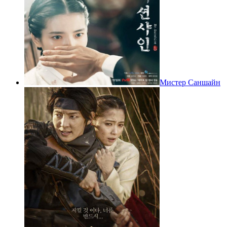
Мистер Саншайн