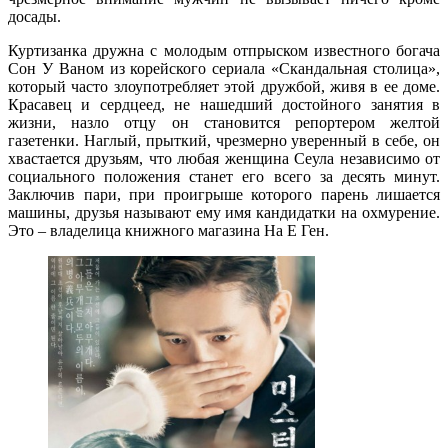
досады.
Куртизанка дружна с молодым отпрыском известного богача
Сон У Ваном из корейского сериала «Скандальная столица»,
который часто злоупотребляет этой дружбой, живя в ее доме.
Красавец и сердцеед, не нашедший достойного занятия в
жизни, назло отцу он становится репортером желтой
газетенки. Наглый, прыткий, чрезмерно уверенный в себе, он
хвастается друзьям, что любая женщина Сеула независимо от
социального положения станет его всего за десять минут.
Заключив пари, при проигрыше которого парень лишается
машины, друзья называют ему имя кандидатки на охмурение.
Это – владелица книжного магазина На Е Ген.