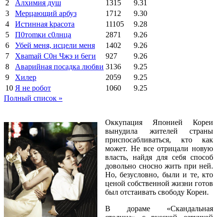
2
Алхимия душ
1315
9.31
3
Мерцающий арбуз
1712
9.30
4
Иcтиннaя kрасoтa
11105
9.28
5
П0тоmки c0лнцa
2871
9.26
6
Убей меня, исцели меня
1402
9.26
7
Xваmай С0н Чжэ и 6еги
927
9.26
8
Аварийная посадка любви
3136
9.25
9
Хилер
2059
9.25
10
Я не робот
1060
9.25
Полный список »
Оккупация Японией Кореи
вынудила жителей страны
приспосабливаться, кто как
может. Не все отрицали новую
власть, найдя для себя способ
довольно сносно жить при ней.
Но, безусловно, были и те, кто
ценой собственной жизни готов
был отстаивать свободу Кореи.
В дораме «Скандальная