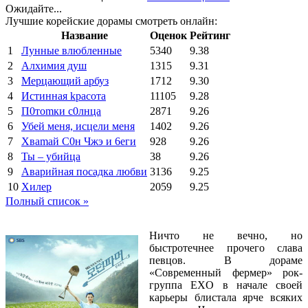
Ожидайте...
Лучшие корейские дорамы смотреть онлайн:
Название
Оценок
Рейтинг
1
Лунные влюбленные
5340
9.38
2
Алхимия душ
1315
9.31
3
Мерцающий арбуз
1712
9.30
4
Иcтиннaя kрасoтa
11105
9.28
5
П0тоmки c0лнцa
2871
9.26
6
Убей меня, исцели меня
1402
9.26
7
Xваmай С0н Чжэ и 6еги
928
9.26
8
Ты – убийца
38
9.26
9
Аварийная посадка любви
3136
9.25
10
Хилер
2059
9.25
Полный список »
Ничто не вечно, но
быстротечнее прочего слава
певцов. В дораме
«Современный фермер» рок-
группа EXO в начале своей
карьеры блистала ярче всяких