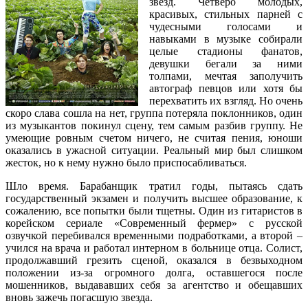
звезд. Четверо молодых,
красивых, стильных парней с
чудесными голосами и
навыками в музыке собирали
целые стадионы фанатов,
девушки бегали за ними
толпами, мечтая заполучить
автограф певцов или хотя бы
перехватить их взгляд. Но очень
скоро слава сошла на нет, группа потеряла поклонников, один
из музыкантов покинул сцену, тем самым разбив группу. Не
умеющие ровным счетом ничего, не считая пения, юноши
оказались в ужасной ситуации. Реальный мир был слишком
жесток, но к нему нужно было приспосабливаться.
Шло время. Барабанщик тратил годы, пытаясь сдать
государственный экзамен и получить высшее образование, к
сожалению, все попытки были тщетны. Один из гитаристов в
корейском сериале «Современный фермер» с русской
озвучкой перебивался временными подработками, а второй –
учился на врача и работал интерном в больнице отца. Солист,
продолжавший грезить сценой, оказался в безвыходном
положении из-за огромного долга, оставшегося после
мошенников, выдававших себя за агентство и обещавших
вновь зажечь погасшую звезда.