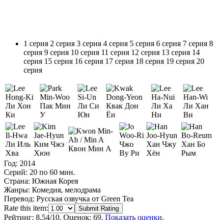
1 серия
2 серия
3 серия
4 серия
5 серия
6 серия
7 серия
8
серия
9 серия
10 серия
11 серия
12 серия
13 серия
14
серия
15 серия
16 серия
17 серия
18 серия
19 серия
20
серия
Ли Хон
Пак Мин
Ли Си
Квак Дон
Ли Ха
Ли Хан
Ки
У
Юн
Ён
Ни
Ви
Ли Иль
Ким Чжэ
Чжо
Хан Чжу
Хан Бо
Квон Мин А
Хва
Хюн
Ву Ри
Хён
Рым
Год:
2014
Серий:
20 по 60 мин.
Страна:
Южная Корея
Жанры:
Комедия, мелодрама
Перевод:
Русская озвучка от Green Tea
Rate this item:
Submit Rating
Рейтинг:
8.54
/10. Оценок: 69.
Показать оценки.