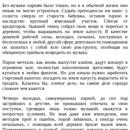
Без музыки парням было тошно, но и в обычной жизни они
никак не могли устроиться. Судьба преподнесла им шанс: у
солиста умерла от старости бабушка, оставив парню в
наследство крупный земельный участок. Сбегая от
кредиторов, бывший певец собрал свои вещи и переехал в
деревню, чтобы выращивать на земле капусту. В качестве
дешевой рабочей силы, молодых, сильных, послушных и
бесполезных в любой другой сфере деятельности помощников
он захватил с собой всю свою рок-группу, пообещав на
обещанную прибыль возродить их музыку.
Парни мечтали, как вновь выпустят альбом, дадут концерт в
огромном зале, полностью наполненном зрителями, будут
купаться в любви фанатов. Но для начала нужно заработать
стартовый капитал: посадить на земле капусту, вырастить её и
продать. Казалось бы, плевое дело, на самом деле гораздо
сложнее чем кажется.
Четверо молодых, самоуверенных парней, до сих пор
застрявших в детстве, не привыкших отвечать за свои
поступки, грезящих лишь только музыкой, окажутся в
непростых условиях. Не зная даже азов земледелия, они
методом проб и ошибок, порой забавных, а иногда очень
печальных, с помощью всей деревни бросят вызов земле.
Познакомившись в почвой, тракторами, навозом и многими