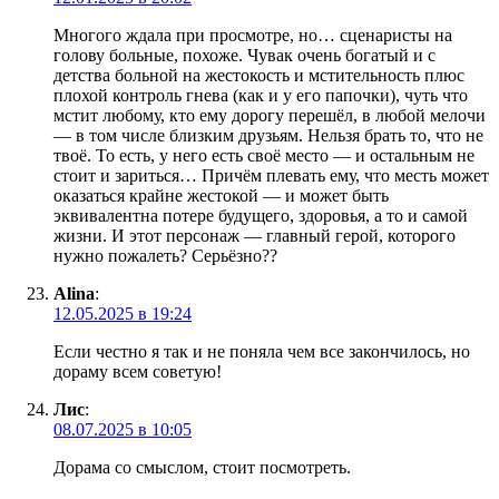
Многого ждала при просмотре, но… сценаристы на
голову больные, похоже. Чувак очень богатый и с
детства больной на жестокость и мстительность плюс
плохой контроль гнева (как и у его папочки), чуть что
мстит любому, кто ему дорогу перешёл, в любой мелочи
— в том числе близким друзьям. Нельзя брать то, что не
твоё. То есть, у него есть своё место — и остальным не
стоит и зариться… Причём плевать ему, что месть может
оказаться крайне жестокой — и может быть
эквивалентна потере будущего, здоровья, а то и самой
жизни. И этот персонаж — главный герой, которого
нужно пожалеть? Серьёзно??
Alina
:
12.05.2025 в 19:24
Если честно я так и не поняла чем все закончилось, но
дораму всем советую!
Лис
:
08.07.2025 в 10:05
Дорама со смыслом, стоит посмотреть.