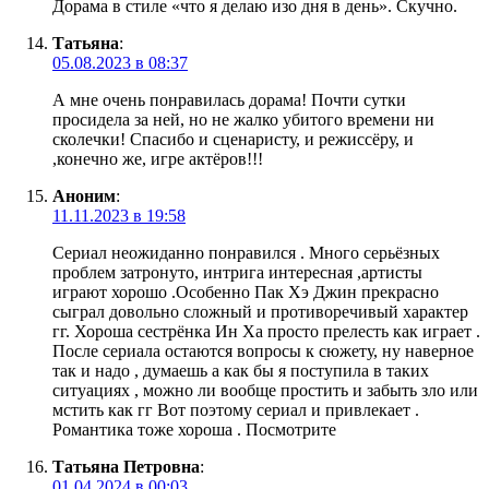
Дорама в стиле «что я делаю изо дня в день». Скучно.
Татьяна
:
05.08.2023 в 08:37
А мне очень понравилась дорама! Почти сутки
просидела за ней, но не жалко убитого времени ни
сколечки! Спасибо и сценаристу, и режиссёру, и
,конечно же, игре актёров!!!
Аноним
:
11.11.2023 в 19:58
Сериал неожиданно понравился . Много серьёзных
проблем затронуто, интрига интересная ,артисты
играют хорошо .Особенно Пак Хэ Джин прекрасно
сыграл довольно сложный и противоречивый характер
гг. Хороша сестрёнка Ин Ха просто прелесть как играет .
После сериала остаются вопросы к сюжету, ну наверное
так и надо , думаешь а как бы я поступила в таких
ситуациях , можно ли вообще простить и забыть зло или
мстить как гг Вот поэтому сериал и привлекает .
Романтика тоже хороша . Посмотрите
Татьяна Петровна
:
01.04.2024 в 00:03