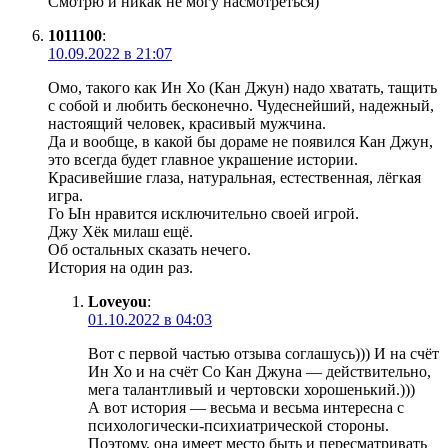
Смотрю и никак не могу насмотреться)
1011100
:
10.09.2022 в 21:07
Омо, такого как Ин Хо (Кан Джун) надо хватать, тащить
с собой и любить бесконечно. Чудеснейший, надежный,
настоящий человек, красивый мужчина.
Да и вообще, в какой бы дораме не появился Кан Джун,
это всегда будет главное украшение истории.
Красивейшие глаза, натуральная, естественная, лёгкая
игра.
Го Ын нравится исключительно своей игрой.
Джу Хёк милаш ещё.
Об остальных сказать нечего.
История на один раз.
Loveyou
:
01.10.2022 в 04:03
Вот с первой частью отзыва соглашусь))) И на счёт
Ин Хо и на счёт Со Кан Джуна — действительно,
мега талантливый и чертовски хорошенький.)))
А вот история — весьма и весьма интересна с
психологически-психиатрической стороны.
Поэтому, она имеет место быть и пересматривать