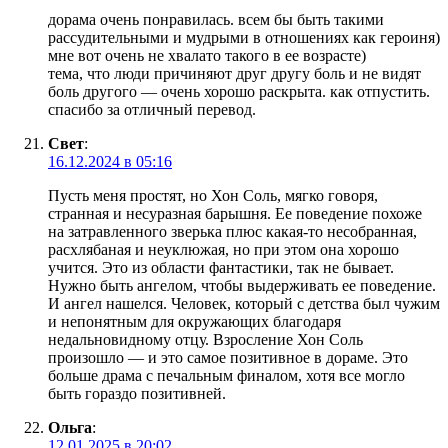
дорама очень понравилась. всем бы быть такими
рассудительными и мудрыми в отношениях как героиня)
мне вот очень не хвалато такого в ее возрасте)
тема, что люди причиняют друг другу боль и не видят
боль другого — очень хорошо раскрыта. как отпустить.
спасибо за отличный перевод.
Свет
:
16.12.2024 в 05:16
Пусть меня простят, но Хон Соль, мягко говоря,
странная и несуразная барышня. Ее поведение похоже
на затравленного зверька плюс какая-то несобранная,
расхлябаная и неуклюжая, но при этом она хорошо
учится. Это из области фантастики, так не бывает.
Нужно быть ангелом, чтобы выдерживать ее поведение.
И ангел нашелся. Человек, который с детства был чужим
и непонятным для окружающих благодаря
недальновидному отцу. Взросление Хон Соль
произошло — и это самое позитивное в дораме. Это
больше драма с печальным финалом, хотя все могло
быть гораздо позитивней.
Ольга
:
12.01.2025 в 20:02