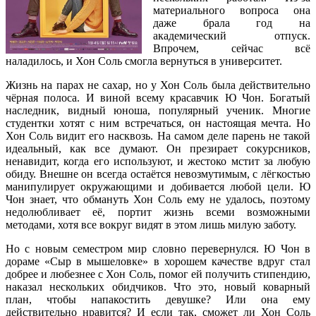
материального вопроса она
даже брала год на
академический отпуск.
Впрочем, сейчас всё
наладилось, и Хон Соль смогла вернуться в университет.
Жизнь на парах не сахар, но у Хон Соль была действительно
чёрная полоса. И виной всему красавчик Ю Чон. Богатый
наследник, видный юноша, популярный ученик. Многие
студентки хотят с ним встречаться, он настоящая мечта. Но
Хон Соль видит его насквозь. На самом деле парень не такой
идеальный, как все думают. Он презирает сокурсников,
ненавидит, когда его используют, и жестоко мстит за любую
обиду. Внешне он всегда остаётся невозмутимым, с лёгкостью
манипулирует окружающими и добивается любой цели. Ю
Чон знает, что обмануть Хон Соль ему не удалось, поэтому
недолюбливает её, портит жизнь всеми возможными
методами, хотя все вокруг видят в этом лишь милую заботу.
Но с новым семестром мир словно перевернулся. Ю Чон в
дораме «Сыр в мышеловке» в хорошем качестве вдруг стал
добрее и любезнее с Хон Соль, помог ей получить стипендию,
наказал нескольких обидчиков. Что это, новый коварный
план, чтобы напакостить девушке? Или она ему
действительно нравится? И если так, сможет ли Хон Соль