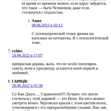
её время от времени можно, если вдруг забудется,
что такое — быть Человеком, даже если
столкнулся с подлостью.
Анна
:
08.06.2023 в 02:13
С психиатрической точки зрения ни
капельки не интересна. И с психологической
тоже.
vyhke
:
24.09.2022 в 17:07
прекрасная дорама, жаль, что не особо популярна.
совету. всем к просмотру, останется моей первой и
любимой.
Lhftfhjib
:
28.09.2022 в 01:39
Со Кан Джун…. Саранеееееё!!! Лучшее, что могло
случиться с этой дорамой — это Инхо. На него можно
смотреть вечно. Чертовски красив с этим цветом волос,
сочетающимся с его прекраснейшими глазами. Ван лав.