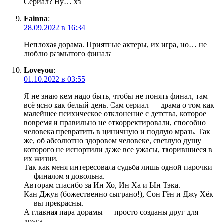
Сериал? Ну… хз
Fainna
:
28.09.2022 в 16:34
Неплохая дорама. Приятные актеры, их игра, но… не
люблю размытого финала
Loveyou
:
01.10.2022 в 03:55
Я не знаю кем надо быть, чтобы не понять финал, там
всё ясно как белый день. Сам сериал — драма о том как
малейшее психическое отклонение с детства, которое
вовремя и правильно не откорректировали, способно
человека превратить в циничную и подлую мразь. Так
же, об абсолютно здоровом человеке, светлую душу
которого не испортили даже все ужасы, творившиеся в
их жизни.
Так как меня интересовала судьба лишь одной парочки
— финалом я довольна.
Авторам спасибо за Ин Хо, Ин Ха и Ын Тэка.
Кан Джун (божественно сыграно!), Сон Гён и Джу Хёк
— вы прекрасны.
А главная пара дорамы — просто созданы друг для
друга.