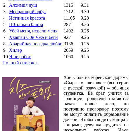
2
Алхимия душ
1315
9.31
3
Мерцающий арбуз
1712
9.30
4
Иcтиннaя kрасoтa
11105
9.28
5
П0тоmки c0лнцa
2871
9.26
6
Убей меня, исцели меня
1402
9.26
7
Xваmай С0н Чжэ и 6еги
927
9.26
8
Аварийная посадка любви
3136
9.25
9
Хилер
2059
9.25
10
Я не робот
1060
9.25
Полный список »
Хон Соль из корейской дорамы
«Сыр в мышеловке» (все серии
с русской озвучкой) – обычная
студентка. Её брат учится за
границей, родители пытаются
начать новое дело, но
постоянно прогорают, поэтому
не могут оплатить образование
дочери. Чтобы сводить концы с
концами, девушка трудится на
нескольких работах. Из-за