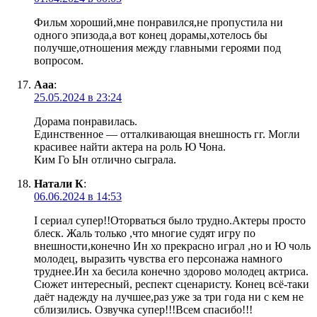
Фильм хороший,мне понравился,не пропустила ни
одного эпизода,а вот конец дорамы,хотелось бы
получше,отношения между главными героями под
вопросом.
Ааа
:
25.05.2024 в 23:24
Дорама понравилась.
Единственное — отталкивающая внешность гг. Могли
красивее найти актера на роль Ю Чона.
Ким Го Ын отлично сыграла.
Натали К
:
06.06.2024 в 14:53
І сериал супер!!Оторваться было трудно.Актеры просто
блеск. Жаль только ,что многие судят игру по
внешности,конечно Ин хо прекрасно играл ,но и Ю чоль
молодец, выразить чувства его персонажа намного
труднее.Ин ха бесила конечно здорово молодец актриса.
Сюжет интересный, респект сценаристу. Конец всё-таки
даёт надежду на лучшее,раз уже за три года ни с кем не
сблизились. Озвучка супер!!!Всем спасибо!!!