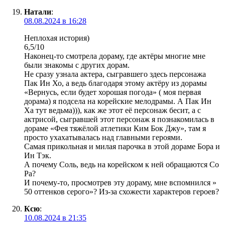
Натали
:
08.08.2024 в 16:28
Неплохая история)
6,5/10
Наконец-то смотрела дораму, где актёры многие мне
были знакомы с других дорам.
Не сразу узнала актера, сыгравшего здесь персонажа
Пак Ин Хо, а ведь благодаря этому актёру из дорамы
«Вернусь, если будет хорошая погода» ( моя первая
дорама) я подсела на корейские мелодрамы. А Пак Ин
Ха тут ведьма))), как же этот её персонаж бесит, а с
актрисой, сыгравшей этот персонаж я познакомилась в
дораме «Фея тяжёлой атлетики Ким Бок Джу», там я
просто ухахатывалась над главными героями.
Самая прикольная и милая парочка в этой дораме Бора и
Ин Тэк.
А почему Соль, ведь на корейском к ней обращаются Со
Ра?
И почему-то, просмотрев эту дораму, мне вспомнился »
50 оттенков серого»? Из-за схожести характеров героев?
Ксю
:
10.08.2024 в 21:35