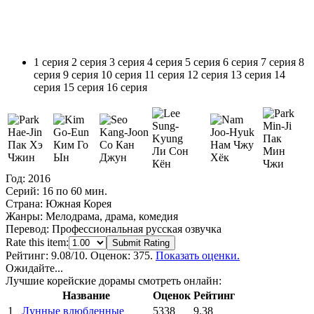
1 серия
2 серия
3 серия
4 серия
5 серия
6 серия
7 серия
8
серия
9 серия
10 серия
11 серия
12 серия
13 серия
14
серия
15 серия
16 серия
Пак
Пак Хэ
Ким Го
Со Кан
Нам Чжу
Ли Сон
Мин
Чжин
Ын
Джун
Хёк
Кён
Чжи
Год:
2016
Серий:
16 по 60 мин.
Страна:
Южная Корея
Жанры:
Мелодрама, драма, комедия
Перевод:
Профессиональная русская озвучка
Rate this item:
Submit Rating
Рейтинг:
9.08
/10. Оценок: 375.
Показать оценки.
Ожидайте...
Лучшие корейские дорамы смотреть онлайн:
Название
Оценок
Рейтинг
1
Лунные влюбленные
5338
9.38