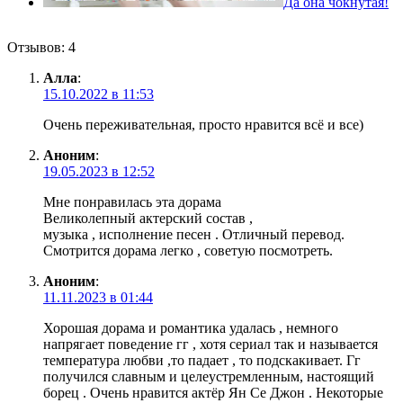
Да она чокнутая!
Отзывов: 4
Алла
:
15.10.2022 в 11:53
Очень переживательная, просто нравится всё и все)
Аноним
:
19.05.2023 в 12:52
Мне понравилась эта дорама
Великолепный актерский состав ,
музыка , исполнение песен . Отличный перевод.
Смотрится дорама легко , советую посмотреть.
Аноним
:
11.11.2023 в 01:44
Хорошая дорама и романтика удалась , немного
напрягает поведение гг , хотя сериал так и называется
температура любви ,то падает , то подскакивает. Гг
получился славным и целеустремленным, настоящий
борец . Очень нравится актёр Ян Се Джон . Некоторые