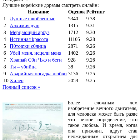
Лучшие корейские дорамы смотреть онлайн:
Название
Оценок
Рейтинг
1
Лунные влюбленные
5340
9.38
2
Алхимия душ
1315
9.31
3
Мерцающий арбуз
1712
9.30
4
Иcтиннaя kрасoтa
11105
9.28
5
П0тоmки c0лнцa
2871
9.26
6
Убей меня, исцели меня
1402
9.26
7
Xваmай С0н Чжэ и 6еги
928
9.26
8
Ты – убийца
38
9.26
9
Аварийная посадка любви
3136
9.25
10
Хилер
2059
9.25
Полный список »
Более сложным, чем
изобретение вечного двигателя,
для человека может быть разве
что четкое определение, что
такое любовь. И время, когда
она приходит, вдруг став
неожиданным открытием для