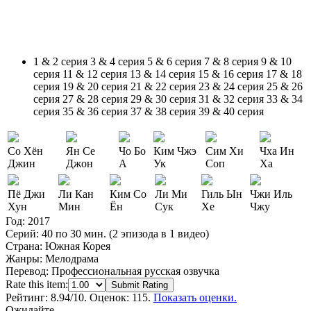
1 & 2 серия
3 & 4 серия
5 & 6 серия
7 & 8 серия
9 & 10
серия
11 & 12 серия
13 & 14 серия
15 & 16 серия
17 & 18
серия
19 & 20 серия
21 & 22 серия
23 & 24 серия
25 & 26
серия
27 & 28 серия
29 & 30 серия
31 & 32 серия
33 & 34
серия
35 & 36 серия
37 & 38 серия
39 & 40 серия
Со Хён
Ян Се
Чо Бо
Ким Чжэ
Сим Хи
Чха Ин
Джин
Джон
А
Ук
Соп
Ха
Пё Джи
Ли Кан
Ким Со
Ли Ми
Гиль Ын
Чжи Иль
Хун
Мин
Ён
Сук
Хе
Чжу
Год:
2017
Серий:
40 по 30 мин. (2 эпизода в 1 видео)
Страна:
Южная Корея
Жанры:
Мелодрама
Перевод:
Профессиональная русская озвучка
Rate this item:
Submit Rating
Рейтинг:
8.94
/10. Оценок: 115.
Показать оценки.
Ожидайте...