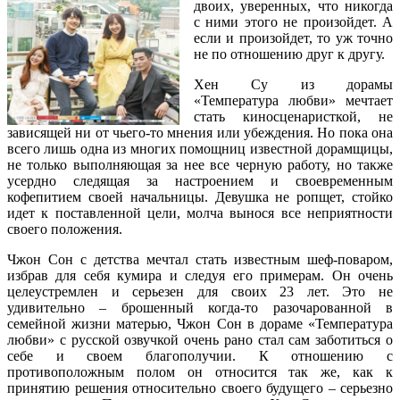
двоих, уверенных, что никогда
с ними этого не произойдет. А
если и произойдет, то уж точно
не по отношению друг к другу.
Хен Су из дорамы
«Температура любви» мечтает
стать киносценаристкой, не
зависящей ни от чьего-то мнения или убеждения. Но пока она
всего лишь одна из многих помощниц известной дорамщицы,
не только выполняющая за нее все черную работу, но также
усердно следящая за настроением и своевременным
кофепитием своей начальницы. Девушка не ропщет, стойко
идет к поставленной цели, молча вынося все неприятности
своего положения.
Чжон Сон с детства мечтал стать известным шеф-поваром,
избрав для себя кумира и следуя его примерам. Он очень
целеустремлен и серьезен для своих 23 лет. Это не
удивительно – брошенный когда-то разочарованной в
семейной жизни матерью, Чжон Сон в дораме «Температура
любви» с русской озвучкой очень рано стал сам заботиться о
себе и своем благополучии. К отношению с
противоположным полом он относится так же, как к
принятию решения относительно своего будущего – серьезно