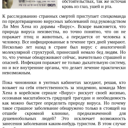
обстоятельствах, так же источая
кровь из глаз, ушей и рта.
К расследованию странных смертей приступает спецкоманда
по предотвращению вирусных заболеваний под руководством
Ли Мен Хена из дорамы «Вирус». Вскоре выясняется, что
природа вируса неизвестна, но точно понятно, что он не
поражает птиц и животных, а передается от человека к
человеку. Все инфицированные в течение трех дней умирают.
Несколько лет назад в стране был вирус с аналогичной
молекулярной структурой, принесший немало бед людям. Но
то, что ученые обнаруживают сейчас, значительно страшней и
опасней. Инфекция поражает не только дыхательную систему,
но и все внутренние органы, что делает лечение практически
невозможным.
Пока чиновники в уютных кабинетах заседают, решая, кто
возьмет на себя ответственность за эпидемию, команда Мен
Хена в корейском сериале «Вирус» рискует своей жизнью,
осознавая масштабность грядущей трагедии и необходимость
как можно быстрее определить природу вируса. Но почему
такое страшное заболевание обнаружено только в стоящей на
отшибе скромной клинике, предназначенной для
душевнобольных людей? Это исключает возможность
занесения заболевания каким-нибудь туристом. В этом случае