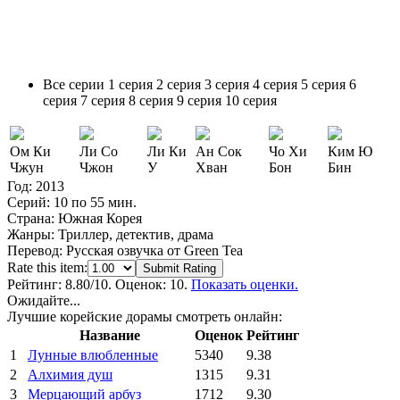
Все серии
1 серия
2 серия
3 серия
4 серия
5 серия
6
серия
7 серия
8 серия
9 серия
10 серия
Ом Ки
Ли Со
Ли Ки
Ан Сок
Чо Хи
Ким Ю
Чжун
Чжон
У
Хван
Бон
Бин
Год:
2013
Серий:
10 по 55 мин.
Страна:
Южная Корея
Жанры:
Триллер, детектив, драма
Перевод:
Русская озвучка от Green Tea
Rate this item:
Submit Rating
Рейтинг:
8.80
/10. Оценок: 10.
Показать оценки.
Ожидайте...
Лучшие корейские дорамы смотреть онлайн:
Название
Оценок
Рейтинг
1
Лунные влюбленные
5340
9.38
2
Алхимия душ
1315
9.31
3
Мерцающий арбуз
1712
9.30