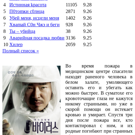
4
Иcтиннaя kрасoтa
11105
9.28
5
П0тоmки c0лнцa
2871
9.26
6
Убей меня, исцели меня
1402
9.26
7
Xваmай С0н Чжэ и 6еги
928
9.26
8
Ты – убийца
38
9.26
9
Аварийная посадка любви
3136
9.25
10
Хилер
2059
9.25
Полный список »
Во время пожара в
медицинском центре спасатели
находят раненого человека в
белом халате, умоляющего
оставить его и убегать как
можно быстрее. В суматохе его
кровоточащие глаза не кажутся
никому странными, но уже в
скорой помощи он истекает
кровью и умирает. Спустя три
дня после пожара все, кто
контактировал с ним, и их
родные погибают при странных