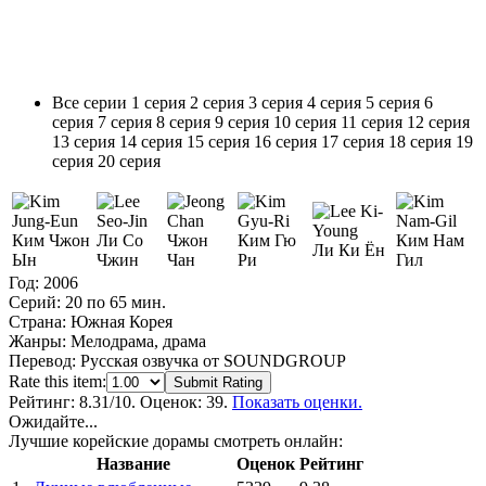
Все серии
1 серия
2 серия
3 серия
4 серия
5 серия
6
серия
7 серия
8 серия
9 серия
10 серия
11 серия
12 серия
13 серия
14 серия
15 серия
16 серия
17 серия
18 серия
19
серия
20 серия
Ким Чжон
Ли Со
Чжон
Ким Гю
Ким Нам
Ли Ки Ён
Ын
Чжин
Чан
Ри
Гил
Год:
2006
Серий:
20 по 65 мин.
Страна:
Южная Корея
Жанры:
Мелодрама, драма
Перевод:
Русская озвучка от SOUNDGROUP
Rate this item:
Submit Rating
Рейтинг:
8.31
/10. Оценок: 39.
Показать оценки.
Ожидайте...
Лучшие корейские дорамы смотреть онлайн:
Название
Оценок
Рейтинг