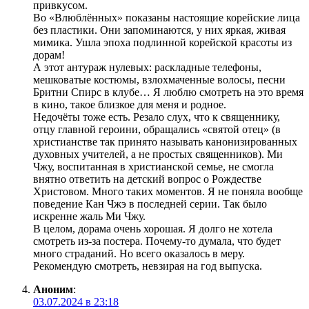
привкусом.
Во «Влюблённых» показаны настоящие корейские лица
без пластики. Они запоминаются, у них яркая, живая
мимика. Ушла эпоха подлинной корейской красоты из
дорам!
А этот антураж нулевых: раскладные телефоны,
мешковатые костюмы, взлохмаченные волосы, песни
Бритни Спирс в клубе… Я люблю смотреть на это время
в кино, такое близкое для меня и родное.
Недочёты тоже есть. Резало слух, что к священнику,
отцу главной героини, обращались «святой отец» (в
христианстве так принято называть канонизированных
духовных учителей, а не простых священников). Ми
Чжу, воспитанная в христианской семье, не смогла
внятно ответить на детский вопрос о Рождестве
Христовом. Много таких моментов. Я не поняла вообще
поведение Кан Чжэ в последней серии. Так было
искренне жаль Ми Чжу.
В целом, дорама очень хорошая. Я долго не хотела
смотреть из-за постера. Почему-то думала, что будет
много страданий. Но всего оказалось в меру.
Рекомендую смотреть, невзирая на год выпуска.
Аноним
:
03.07.2024 в 23:18