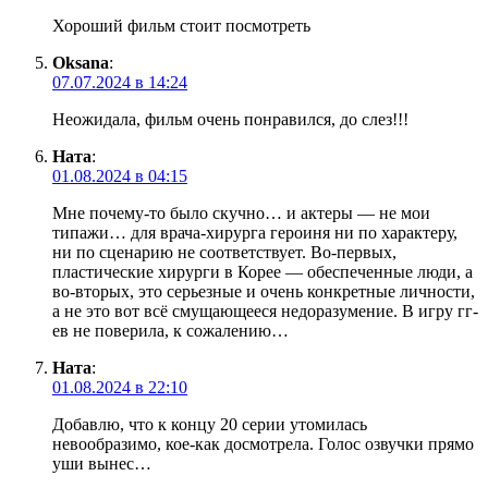
Хороший фильм стоит посмотреть
Oksana
:
07.07.2024 в 14:24
Неожидала, фильм очень понравился, до слез!!!
Ната
:
01.08.2024 в 04:15
Мне почему-то было скучно… и актеры — не мои
типажи… для врача-хирурга героиня ни по характеру,
ни по сценарию не соответствует. Во-первых,
пластические хирурги в Корее — обеспеченные люди, а
во-вторых, это серьезные и очень конкретные личности,
а не это вот всё смущающееся недоразумение. В игру гг-
ев не поверила, к сожалению…
Ната
:
01.08.2024 в 22:10
Добавлю, что к концу 20 серии утомилась
невообразимо, кое-как досмотрела. Голос озвучки прямо
уши вынес…