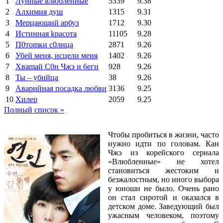
1
Лунные влюбленные
5339
9.38
2
Алхимия душ
1315
9.31
3
Мерцающий арбуз
1712
9.30
4
Иcтиннaя kрасoтa
11105
9.28
5
П0тоmки c0лнцa
2871
9.26
6
Убей меня, исцели меня
1402
9.26
7
Xваmай С0н Чжэ и 6еги
928
9.26
8
Ты – убийца
38
9.26
9
Аварийная посадка любви
3136
9.25
10
Хилер
2059
9.25
Полный список »
Чтобы пробиться в жизни, часто
нужно идти по головам. Кан
Чжэ из корейского сериала
«Влюбленные» не хотел
становиться жестоким и
безжалостным, но иного выбора
у юноши не было. Очень рано
он стал сиротой и оказался в
детском доме. Заведующий был
ужасным человеком, поэтому