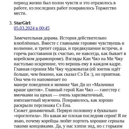
период жизни был полон чувств и это отразилось в
работе, из последних работ понравилось Торжество
мести.
StarGirl
:
05.03.2024 в 00:45
Замечательная дорама. История действительно
влюблённых. Вместе с главными героями чувствуешь и
волнение, и трепет сердца, и предвкушение встречи, и
горечь расставания (к счастью, не навсегда, как бывает в
корейском дорамопроме). Взгляды Кан Чжэ на Ми Чжу
настолько искренние, что веришь ему в каждом кадре.
Главная героиня Ми Чжу чудоковатая (ей зонтик идёт
больше, чем бикини, как сказал Сэ Ён :), но приятная.
Она чем-то напоминает по
манере поведения и мимике Чан Ди из «Мальчики
краше цветов». Главный герой Кан Чжэ — гангстер с
ямочками на щеках — очень харизматичный,
импозантный мужчина. Понравилось, как хорошо
раскрыли персонажа Сэ Ёна.
Сюжет динамичный. Первую половину я буквально
«проглотила». Но какая же плохая последняя серия! Я не
знаю, почему корейцы любят портить хорошие сериалы
такими концовками. Да, у нас хэппи энд, но с горьким