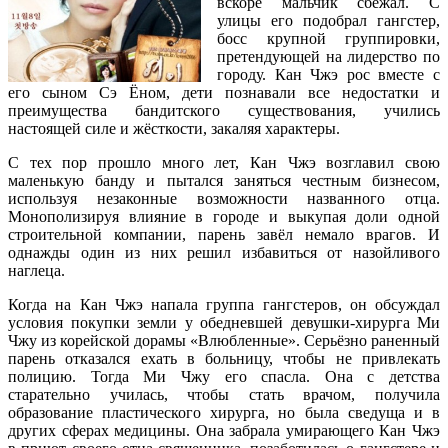
вскоре мальчик сбежал. С
улицы его подобрал гангстер,
босс крупной группировки,
претендующей на лидерство по
городу. Кан Чжэ рос вместе с
его сыном Сэ Ёном, дети познавали все недостатки и
преимущества бандитского существования, учились
настоящей силе и жёсткости, закаляя характеры.
С тех пор прошло много лет, Кан Чжэ возглавил свою
маленькую банду и пытался заняться честным бизнесом,
используя незаконные возможности названного отца.
Монополизируя влияние в городе и выкупая доли одной
строительной компании, парень завёл немало врагов. И
однажды один из них решил избавиться от назойливого
наглеца.
Когда на Кан Чжэ напала группа гангстеров, он обсуждал
условия покупки земли у обедневшей девушки-хирурга Ми
Чжу из корейской дорамы «Влюбленные». Серьёзно раненный
парень отказался ехать в больницу, чтобы не привлекать
полицию. Тогда Ми Чжу его спасла. Она с детства
старательно училась, чтобы стать врачом, получила
образование пластического хирурга, но была сведуща и в
других сферах медицины. Она забрала умирающего Кан Чжэ