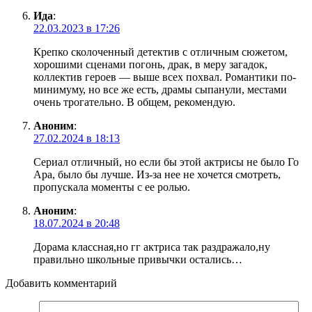
Ида
:
22.03.2023 в 17:26
Крепко сколоченный детектив с отличным сюжетом,
хорошими сценами погонь, драк, в меру загадок,
коллектив героев — выше всех похвал. Романтики по-
минимуму, но все же есть, драмы сыпанули, местами
очень трогательно. В общем, рекомендую.
Аноним
:
27.02.2024 в 18:13
Сериал отличный, но если бы этой актрисы не было Го
Ара, было бы лучше. Из-за нее не хочется смотреть,
пропускала моменты с ее ролью.
Аноним
:
18.07.2024 в 20:48
Дорама классная,но гг актриса так раздражало,ну
правильно школьные привычки остались…
Добавить комментарий