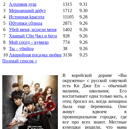
2
Алхимия душ
1315
9.31
3
Мерцающий арбуз
1712
9.30
4
Иcтиннaя kрасoтa
11105
9.28
5
П0тоmки c0лнцa
2871
9.26
6
Убей меня, исцели меня
1402
9.26
7
Xваmай С0н Чжэ и 6еги
928
9.26
8
Мой сосед – кумихо
774
9.26
9
Ты – убийца
38
9.26
10
Аварийная посадка любви
3136
9.25
Полный список »
В корейской дораме «Вы
окружены» с русской озвучкой
есть Ки Джи Ен – обычный
мальчик, школьник. Его
воспитывает одна только мать, а
отец бросил их, когда женщина
была еще беременна. Они
живут вдвоем в
провинциальном городке, где
все про всех знают. Местные
кумушки решили, что мама