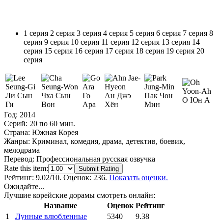
1 серия
2 серия
3 серия
4 серия
5 серия
6 серия
7 серия
8
серия
9 серия
10 серия
11 серия
12 серия
13 серия
14
серия
15 серия
16 серия
17 серия
18 серия
19 серия
20
серия
Ли Сын
Чха Сын
Го
Ан Джэ
Пак Чон
О Юн А
Ги
Вон
Ара
Хён
Мин
Год:
2014
Серий:
20 по 60 мин.
Страна:
Южная Корея
Жанры:
Криминал, комедия, драма, детектив, боевик,
мелодрама
Перевод:
Профессиональная русская озвучка
Rate this item:
Submit Rating
Рейтинг:
9.02
/10. Оценок: 236.
Показать оценки.
Ожидайте...
Лучшие корейские дорамы смотреть онлайн:
Название
Оценок
Рейтинг
1
Лунные влюбленные
5340
9.38