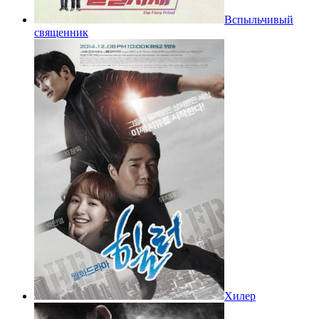
Вспыльчивый
священник
Хилер