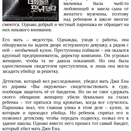
мальчика была чьей-то
любовницей и завела сына от
женатого мужчины, поэтому
над ребенком в школе многие
смеются. Однако добрый и честный парнишка не обращает на
них никакого внимания.
Его мать – медсестра. Однажды, уходя с работы, она
обнаружила на заднем дворе истерзанную девушку, а рядом с
ней – необычный кулон. Преступника поймали – им оказался
крупный предприниматель, директор компании. Он угрожал
женщине, чтобы та не давала показаний. Но она была
единственным свидетелем преступления, и лишь она могла
засадить убийцу за решетку.
Детектив, который вел расследование, убедил мать Джи Ена
из дорамы «Вы окружены» свидетельствовать в суде,
пообещав защитить её от бандитов. Но он не смог сдержать
своего обещания: женщину убили буквально на глазах
ребенка – тот прятался под кроватью, когда все случилось.
Парнишка знал, что главная улика в этом деле – кулон, за
которым и приходил убийца. Но ребенок спрятал его и
позвонил детективу, чтобы передать подвеску, позвал его в
здание школы. Однако вместо него пришел тот самый бандит,
который убил мать Джи Ена.