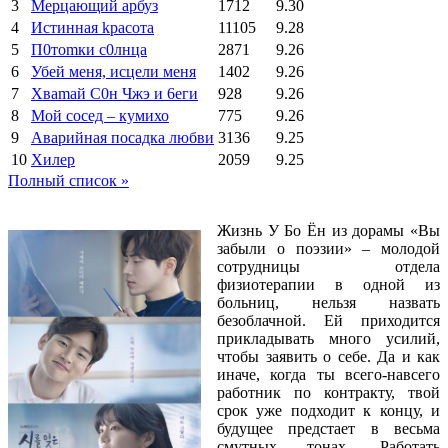
3
Мерцающий арбуз
1712
9.30
4
Иcтиннaя kрасoтa
11105
9.28
5
П0тоmки c0лнцa
2871
9.26
6
Убей меня, исцели меня
1402
9.26
7
Xваmай С0н Чжэ и 6еги
928
9.26
8
Мой сосед – кумихо
775
9.26
9
Аварийная посадка любви
3136
9.25
10
Хилер
2059
9.25
Полный список »
Жизнь У Бо Ён из дорамы «Вы
забыли о поэзии» – молодой
сотрудницы отдела
физиотерапии в одной из
больниц, нельзя назвать
безоблачной. Ей приходится
прикладывать много усилий,
чтобы заявить о себе. Да и как
иначе, когда ты всего-навсего
работник по контракту, твой
срок уже подходит к концу, и
будущее предстает в весьма
смутных тонах. Работать