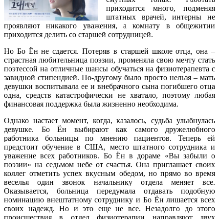
приходится много, подменяя
штатных врачей, интерны не
проявляют никакого уважения, а комнату в общежитии
приходится делить со старшей сотрудницей.
Но Бо Ён не сдается. Потеряв в старшей школе отца, она –
страстная любительница поэзии, променяла свою мечту стать
поэтессой на отличные шансы обучаться на физиотерапевта с
завидной стипендией. По-другому было просто нельзя – мать
девушки воспитывала ее и внебрачного сына погибшего отца
одна, средств катастрофически не хватало, поэтому любая
финансовая поддержка была жизненно необходима.
Однако настает момент, когда, казалось, судьба улыбнулась
девушке. Бо Ён выбирают как самого дружелюбного
работника больницы по мнению пациентов. Теперь ей
предстоит обучение в США, место штатного сотрудника и
уважение всех работников. Бо Ён в дораме «Вы забыли о
поэзии» на седьмом небе от счастья. Она приглашает своих
коллег отметить успех вкусным обедом, но прямо во время
веселья один звонок начальнику отдела меняет все.
Оказывается, больница передумала отдавать подобную
номинацию внештатному сотруднику и Бо Ён лишается всех
своих надежд. Но и это еще не все. Незадолго до этого
происшествия в отдел физиотерапии направляют двух