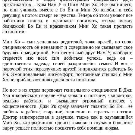
практикантов – Ким Нам У и Шим Мин Хо. Все бы ничего,
но они учились вместе с Бо Ён и Мин Хо влюбил в себя
девушку, а потом отверг ее чувства. Теперь об этом узнают все
работники отдела и начинают понимать, откуда между
бедняжкой Бо Ён и красавчиком Мин Хо такая пропасть
антипатии.
Мин Хо – сын успешных родителей, тоже врачей, но свою
специальность он ненавидит и совершенно не связывает свое
будущее с медициной. Его непутевый друг Нам У, наоборот,
старается изо всех сил добиться успеха, ведь он –
единственная надежда своей разорившейся семьи. И вот с
парочкой этих неразлучных друзей и приходится работать Бо
Ён. Эмоциональный дискомфорт, постоянные стычки с Мин
Хо не прибавляют повседневности позитива.
Но вот в их отдел переводят гениального специалиста Е Джи
Ука в корейском сериале «Вы забыли о поэзии», чьи методы
реально работают и вызывают огромный интерес у
общественности. Джи Ук сразу замечает таланты Бо Ён – ее
любовь к работе, старание, терпение и страсть к поэзии.
Доктор заинтересован в девушке, также как и одумавшийся
Мин Хо, который после одного знакового случая в больнице
вдруг решает полностью посвятить себя помощи людям.