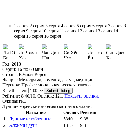
1 серия
2 серия
3 серия
4 серия
5 серия
6 серия
7 серия
8
серия
9 серия
10 серия
11 серия
12 серия
13 серия
14
серия
15 серия
16 серия
Ли Ю
Ли Чжун
Чан Дон
Со Хён
Ли Чхэ
Син Джэ
Би
Хёк
Юн
Чхоль
Ён
Ха
Год:
2018
Серий:
16 по 60 мин.
Страна:
Южная Корея
Жанры:
Мелодрама, комедия, драма, медицина
Перевод:
Профессиональная русская озвучка
Rate this item:
Submit Rating
Рейтинг:
8.40
/10. Оценок: 121.
Показать оценки.
Ожидайте...
Лучшие корейские дорамы смотреть онлайн:
Название
Оценок
Рейтинг
1
Лунные влюбленные
5340
9.38
2
Алхимия душ
1315
9.31