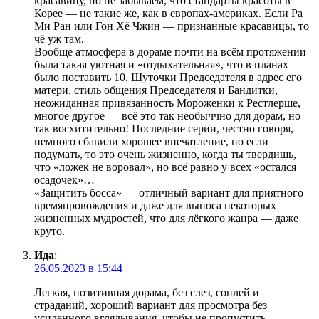
красавицу, но не забываем, что стандарты красоты в
Корее — не такие же, как в европах-америках. Если Ра
Ми Ран или Гон Хё Чжин — признанные красавицы, то
чё уж там.
Вообще атмосфера в дораме почти на всём протяжении
была такая уютная и «отдыхательная», что в планах
было поставить 10. Шуточки Председателя в адрес его
матери, стиль общения Председателя и Бандитки,
неожиданная привязанность Мороженки к Рестлерше,
многое другое — всё это так необыччно для дорам, но
так восхитительно! Последние серии, честно говоря,
немного сбавили хорошее впечатление, но если
подумать, то это очень жизненно, когда ты твердишь,
что «ложек не воровал», но всё равно у всех «остался
осадочек»…
«Защитить босса» — отличный вариант для приятного
времяпровождения и даже для выноса некоторых
жизненных мудростей, что для лёгкого жанра — даже
круто.
Ида
:
26.05.2023 в 15:44
Легкая, позитивная дорама, без слез, соплей и
страданий, хороший вариант для просмотра без
усиленного вглядывания, чтобы не пропустить