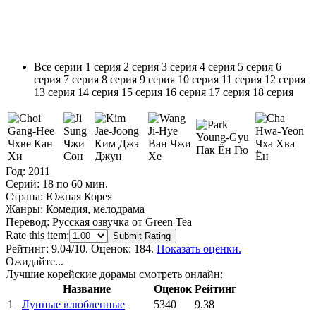
Все серии
1 серия
2 серия
3 серия
4 серия
5 серия
6
серия
7 серия
8 серия
9 серия
10 серия
11 серия
12 серия
13 серия
14 серия
15 серия
16 серия
17 серия
18 серия
Чхве Кан
Чжи
Ким Джэ
Ван Чжи
Чха Хва
Пак Ён Гю
Хи
Сон
Джун
Хе
Ён
Год:
2011
Серий:
18 по 60 мин.
Страна:
Южная Корея
Жанры:
Комедия, мелодрама
Перевод:
Русская озвучка от Green Tea
Rate this item:
Submit Rating
Рейтинг:
9.04
/10. Оценок: 184.
Показать оценки.
Ожидайте...
Лучшие корейские дорамы смотреть онлайн:
Название
Оценок
Рейтинг
1
Лунные влюбленные
5340
9.38