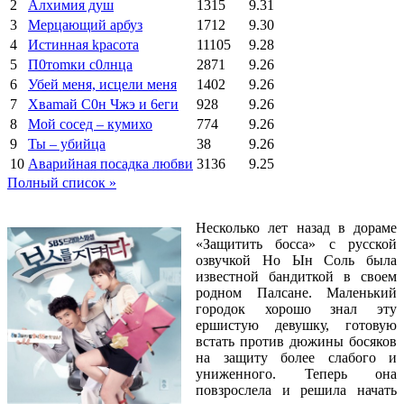
2
Алхимия душ
1315
9.31
3
Мерцающий арбуз
1712
9.30
4
Иcтиннaя kрасoтa
11105
9.28
5
П0тоmки c0лнцa
2871
9.26
6
Убей меня, исцели меня
1402
9.26
7
Xваmай С0н Чжэ и 6еги
928
9.26
8
Мой сосед – кумихо
774
9.26
9
Ты – убийца
38
9.26
10
Аварийная посадка любви
3136
9.25
Полный список »
Несколько лет назад в дораме
«Защитить босса» с русской
озвучкой Но Ын Соль была
известной бандиткой в своем
родном Палсане. Маленький
городок хорошо знал эту
ершистую девушку, готовую
встать против дюжины босяков
на защиту более слабого и
униженного. Теперь она
повзрослела и решила начать