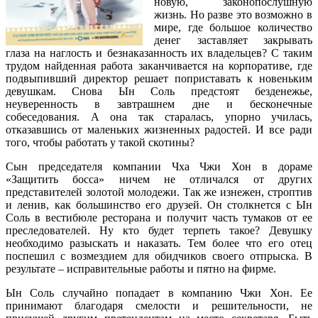
новую, законопослушную
жизнь. Но разве это возможно в
мире, где большое количество
денег заставляет закрывать
глаза на наглость и безнаказанность их владельцев? С таким
трудом найденная работа заканчивается на корпоративе, где
подвыпивший директор решает поприставать к новеньким
девушкам. Снова Ын Соль предстоят безденежье,
неуверенность в завтрашнем дне и бесконечные
собеседования. А она так старалась, упорно училась,
отказавшись от маленьких жизненных радостей. И все ради
того, чтобы работать у такой скотины?
Сын председателя компании Чха Чжи Хон в дораме
«Защитить босса» ничем не отличался от других
представителей золотой молодежи. Так же изнежен, строптив
и ленив, как большинство его друзей. Он столкнется с Ын
Соль в вестибюле ресторана и получит часть тумаков от ее
преследователей. Ну кто будет терпеть такое? Девушку
необходимо разыскать и наказать. Тем более что его отец
поспешил с возмездием для обидчиков своего отпрыска. В
результате – исправительные работы и пятно на фирме.
Ын Соль случайно попадает в компанию Чжи Хон. Ее
принимают благодаря смелости и решительности, не