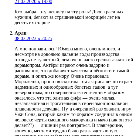
21.03.2020 в 19:00
Кто выбрал эту актрису на эту роль? Двое красивых
мужчин, бегают за страшненькой мокрицей лет на
десять их старше…
Арли
:
08.03.2023 в 20:25
А мне понравилось! Юмора много, очень много, и
несмотря на довольно дальние годы производства —
отнюдь не туалетный, чем очень часто грешит азиатский
дорамопром. Актёры играют очень задорно и
раскованно, что добавляет качества и лёгкости и самой
дораме, и опять же юмору. Очень порадовала
Мороженка, просто восхитила: эта актриса вечно играет
надменных и однообразных богатых гадюк, а тут
невероятным, но совершенно естественным образом
оказалось, что эта элитная фифа — очень милая,
незлапамятная и трогательная в своей эмоциональной
плаксивости девушка. Ну, а очередной раз хвалить игру
Чжи Сона, который каким-то образом соединил в одном
человеке черты смешного мажорчика и мачо (как он это
делает??) — лишний раз повтряться. В главгероине,
конечно, местами трудно было разглаядеть юную