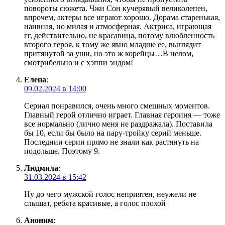
повороты сюжета. Чжи Сон кучерявый великолепен,
впрочем, актеры все играют хорошо. Дорама старенькая,
наивная, но милая и атмосферная. Актриса, играющая
гг, действительно, не красавица, потому влюбленность
второго героя, к тому же явно младше ее, выглядит
притянутой за уши, но это ж корейцы…В целом,
смотрибельно и с хэппи эндом!
Елена
:
09.02.2024 в 14:00
Сериал понравился, очень много смешных моментов.
Главный герой отлично играет. Главная героиня — тоже
все нормально (лично меня не раздражала). Поставила
бы 10, если бы было на пару-тройку серий меньше.
Последнии серии прямо не знали как растянуть на
подольше. Поэтому 9.
Людмила
:
31.03.2024 в 15:42
Ну до чего мужской голос неприятен, неужели не
слышат, ребята красивые, а голос плохой
Аноним
: