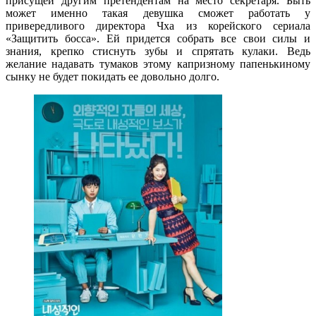
присущей другим претендентам на место секретаря. Быть
может именно такая девушка сможет работать у
привередливого директора Чха из корейского сериала
«Защитить босса». Ей придется собрать все свои силы и
знания, крепко стиснуть зубы и спрятать кулаки. Ведь
желание надавать тумаков этому капризному папенькиному
сынку не будет покидать ее довольно долго.