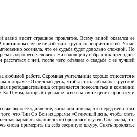
ей давно висит страшное проклятие. Всему виной оказался её
В противном случае не избежать крупных неприятностей. Узнав
мгновенно осознала, что ее судьба будет довольно сложной. Но
стречать хорошего человека. На годовщину избранник преподнёс
расстаться с ней, после чего объявил о свадьбе с ее лучшей
на любимой работе. Скромная учительница хорошо относится к
им в дораме «Отличный день, чтобы стать собакой» с русской
ивая преподавательница отправляется повеселиться в компании
и Бо Гемом, который превыше всего на свете ценит простоту и
о же было её удивление, когда она поняла, что перед ней стоит
 того, что Чин Со Вон из дорамы «Отличный день, чтобы стать
оенная барышня молниеносно бросилась наутек. Она знала, что
очь снова примерить на себя звериную шкуру. Снять проклятье