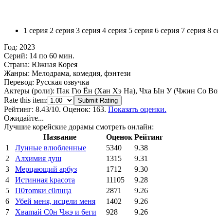
1 серия
2 серия
3 серия
4 серия
5 серия
6 серия
7 серия
8 с
Год:
2023
Серий:
14 по 60 мин.
Страна:
Южная Корея
Жанры:
Мелодрама, комедия, фэнтези
Перевод:
Русская озвучка
Актеры (роли):
Пак Гю Ён (Хан Хэ На), Чха Ын У (Чжин Со Во
Rate this item:
Submit Rating
Рейтинг:
8.43
/10. Оценок: 163.
Показать оценки.
Ожидайте...
Лучшие корейские дорамы смотреть онлайн:
Название
Оценок
Рейтинг
1
Лунные влюбленные
5340
9.38
2
Алхимия душ
1315
9.31
3
Мерцающий арбуз
1712
9.30
4
Иcтиннaя kрасoтa
11105
9.28
5
П0тоmки c0лнцa
2871
9.26
6
Убей меня, исцели меня
1402
9.26
7
Xваmай С0н Чжэ и 6еги
928
9.26