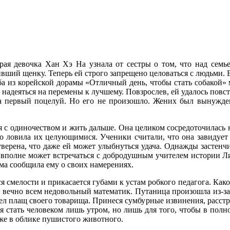
рая девочка Хан Хэ На узнала от сестры о том, что над семь
вший щенку. Теперь ей строго запрещено целоваться с людьми. 
ба из корейской дорамы «Отличный день, чтобы стать собакой» 
 надеяться на перемены к лучшему. Повзрослев, ей удалось пов
а первый поцелуй. Но его не произошло. Жених был вынужден 
 с одиночеством и жить дальше. Она целиком сосредоточилась 
 ловила их целующимися. Ученики считали, что она завидует 
уверена, что даже ей может улыбнуться удача. Однажды застенч
о вполне может встречаться с добродушным учителем истории Л
ма сообщила ему о своих намерениях.
я смелости и прикасается губами к устам робкого педагога. Каког
и вечно всем недовольный математик. Путаница произошла из-за
дел плащ своего товарища. Принеся сумбурные извинения, расстр
ся стать человеком лишь утром, но лишь для того, чтобы в полн
уже в облике пушистого животного.