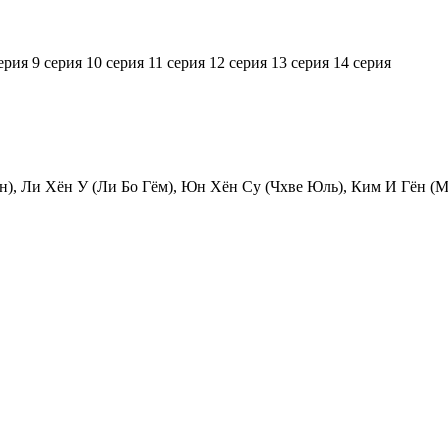
ерия
9 серия
10 серия
11 серия
12 серия
13 серия
14 серия
н), Ли Хён У (Ли Бо Гём), Юн Хён Су (Чхве Юль), Ким И Гён (