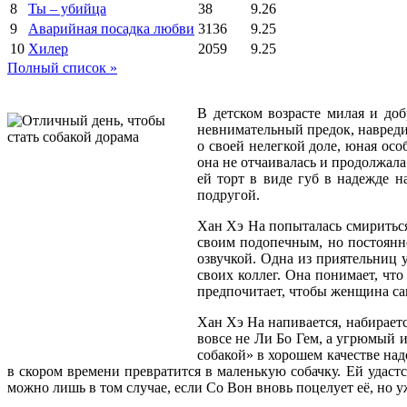
8
Ты – убийца
38
9.26
9
Аварийная посадка любви
3136
9.25
10
Хилер
2059
9.25
Полный список »
В детском возрасте милая и доб
невнимательный предок, навреди
о своей нелегкой доле, юная осо
она не отчаивалась и продолжала
ей торт в виде губ в надежде н
подругой.
Хан Хэ На попыталась смириться
своим подопечным, но постоянно
озвучкой. Одна из приятельниц 
своих коллег. Она понимает, чт
предпочитает, чтобы женщина са
Хан Хэ На напивается, набираетс
вовсе не Ли Бо Гем, а угрюмый 
собакой» в хорошем качестве на
в скором времени превратится в маленькую собачку. Ей удаст
можно лишь в том случае, если Со Вон вновь поцелует её, но 