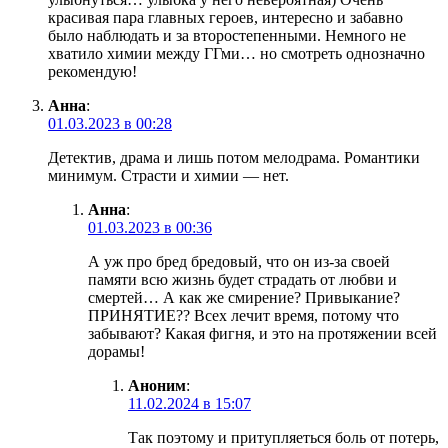
красивая пара главных героев, интересно и забавно
было наблюдать и за второстепенными. Немного не
хватило химии между ГГми… но смотреть однозначно
рекомендую!
Анна
:
01.03.2023 в 00:28
Детектив, драма и лишь потом мелодрама. Романтики
минимум. Страсти и химии — нет.
Анна
:
01.03.2023 в 00:36
А уж про бред бредовый, что он из-за своей
памяти всю жизнь будет страдать от любви и
смертей… А как же смирение? Привыкание?
ПРИНЯТИЕ?? Всех лечит время, потому что
забывают? Какая фигня, и это на протяжении всей
дорамы!
Аноним
:
11.02.2024 в 15:07
Так поэтому и притупляеться боль от потерь,