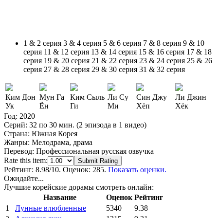
1 & 2 серия
3 & 4 серия
5 & 6 серия
7 & 8 серия
9 & 10
серия
11 & 12 серия
13 & 14 серия
15 & 16 серия
17 & 18
серия
19 & 20 серия
21 & 22 серия
23 & 24 серия
25 & 26
серия
27 & 28 серия
29 & 30 серия
31 & 32 серия
Ким Дон
Мун Га
Ким Сыль
Ли Су
Син Джу
Ли Джин
Ук
Ён
Ги
Ми
Хёп
Хёк
Год:
2020
Серий:
32 по 30 мин. (2 эпизода в 1 видео)
Страна:
Южная Корея
Жанры:
Мелодрама, драма
Перевод:
Профессиональная русская озвучка
Rate this item:
Submit Rating
Рейтинг:
8.98
/10. Оценок: 285.
Показать оценки.
Ожидайте...
Лучшие корейские дорамы смотреть онлайн:
Название
Оценок
Рейтинг
1
Лунные влюбленные
5340
9.38