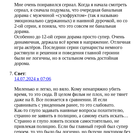
Мне очень понравился сериал. Когда я начала смотреть
сериал, я сначала подумала, что очередная банальная
дорама с мужчиной «сухофруктом» (так я называю
эмоционально сдержанных) и наивной дурочкой, но со
2-ой серии, я поняла, что это совсем не банальная
дорама.
Особенно до 12-ой серии дорама просто супер. Очень
динамичная, держала всё время в напряжение. Отличная
игра актёров. Последнии серии сценаристы немного
растянули и решения и поведения главной героини
были не логичны, но в остальном очень достойная
дорома.
Свет
:
14.07.2024 в 07:06
Миленько и легко, но вяло. Кому ненапряжно убить
время, то это сюда. В целом фильм не плох, но не тянет
даже на 8. Все познается в сравнении. И если
сравнивать с увиденным ранее, то это слабовато.
Как-то глупо задавать наивные вопросы похитителю,
странно не заявить в полицию, а самому ехать искать…
Странно и глупо ловить психов самостоятельно, не
привлекая полицию. Если бы главный герой был супер
героем, то это было бы логично, но будучи диктором без