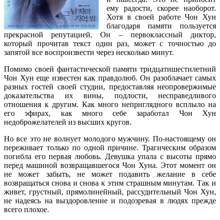
ему радости, скорее наоборот.
Хотя в своей работе Чон Хун
благодаря памяти пользуется
прекрасной репутацией. Он – первоклассный диктор,
который прочитав текст один раз, может с точностью до
запятой все воспроизвести через несколько минут.
Помимо своей фантастической памяти тридцатишестилетний
Чон Хун еще известен как правдолюб. Он разоблачает самых
разных гостей своей студии, предоставляя неопровержимые
доказательства их вины, подлости, несправедливого
отношения к другим. Как много неприглядного всплыло на
его эфирах, как много себе заработал Чон Хун
недоброжелателей из высших кругов.
Но все это не волнует молодого мужчину. По-настоящему он
переживает только по одной причине. Трагическим образом
погибла его первая любовь. Девушка упала с высоты прямо
перед машиной возвращавшегося Чон Хуна. Этот момент он
не может забыть, не может подавить желание в себе
возвращаться снова и снова к этим страшным минутам. Так и
живет, грустный, прямолинейный, рассудительный Чон Хун,
не надеясь на выздоровление и подозревая в людях прежде
всего плохое.