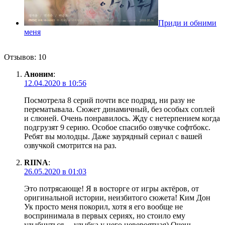
Приди и обними
меня
Отзывов: 10
Аноним
:
12.04.2020 в 10:56
Посмотрела 8 серий почти все подряд, ни разу не
перематывала. Сюжет динамичный, без особых соплей
и слюней. Очень понравилось. Жду с нетерпением когда
подгрузят 9 серию. Особое спасибо озвучке софтбокс.
Ребят вы молодцы. Даже заурядный сериал с вашей
озвучкой смотрится на раз.
RIINA
:
26.05.2020 в 01:03
Это потрясающе! Я в восторге от игры актёров, от
оригинальной истории, неизбитого сюжета! Ким Дон
Ук просто меня покорил, хотя я его вообще не
воспринимала в первых сериях, но стоило ему
улыбнуться… улыбка у него невероятная) Очень