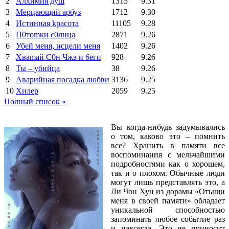
2
Алхимия душ
1315
9.31
3
Мерцающий арбуз
1712
9.30
4
Иcтиннaя kрасoтa
11105
9.28
5
П0тоmки c0лнцa
2871
9.26
6
Убей меня, исцели меня
1402
9.26
7
Xваmай С0н Чжэ и 6еги
928
9.26
8
Ты – убийца
38
9.26
9
Аварийная посадка любви
3136
9.25
10
Хилер
2059
9.25
Полный список »
Вы когда-нибудь задумывались
о том, каково это – помнить
все? Хранить в памяти все
воспоминания с мельчайшими
подробностями как о хорошем,
так и о плохом. Обычные люди
могут лишь представлять это, а
Ли Чон Хун из дорамы «Отыщи
меня в своей памяти» обладает
уникальной способностью
запоминать любое событие раз
и навсегда. Это не приносит