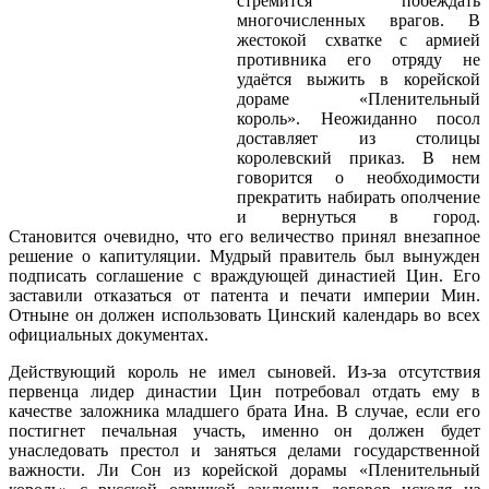
стремится побеждать
многочисленных врагов. В
жестокой схватке с армией
противника его отряду не
удаётся выжить в корейской
дораме «Пленительный
король». Неожиданно посол
доставляет из столицы
королевский приказ. В нем
говорится о необходимости
прекратить набирать ополчение
и вернуться в город.
Становится очевидно, что его величество принял внезапное
решение о капитуляции. Мудрый правитель был вынужден
подписать соглашение с враждующей династией Цин. Его
заставили отказаться от патента и печати империи Мин.
Отныне он должен использовать Цинский календарь во всех
официальных документах.
Действующий король не имел сыновей. Из-за отсутствия
первенца лидер династии Цин потребовал отдать ему в
качестве заложника младшего брата Ина. В случае, если его
постигнет печальная участь, именно он должен будет
унаследовать престол и заняться делами государственной
важности. Ли Сон из корейской дорамы «Пленительный