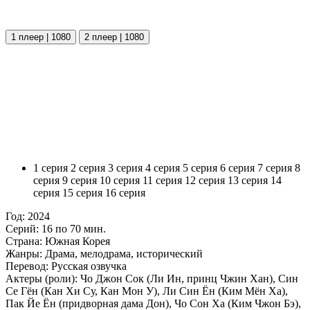
1 плеер | 1080
2 плеер | 1080
1 серия
2 серия
3 серия
4 серия
5 серия
6 серия
7 серия
8
серия
9 серия
10 серия
11 серия
12 серия
13 серия
14
серия
15 серия
16 серия
Год:
2024
Серий:
16 по 70 мин.
Страна:
Южная Корея
Жанры:
Драма, мелодрама, исторический
Перевод:
Русская озвучка
Актеры (роли):
Чо Джон Сок (Ли Ин, принц Чжин Хан), Син
Се Гён (Кан Хи Су, Кан Мон У), Ли Син Ён (Ким Мён Ха),
Пак Йе Ён (придворная дама Дон), Чо Сон Ха (Ким Чжон Бэ),