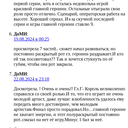
первой серии, хоть я осталась недовольна игрой
красивой главной героини. Остальные отыграли свои
роли просто отлично. Сценарий, операторская работа на
высоте. Хороший сериал. Из-за скучной последней
серии и игры главной героини ставлю 9.
ДоМИ
:
19.08.2024 в 00:25
просмотрела 7 частей.. сюжет начал развиваться, но
постоянно раскрытый рот гл. героини раздражает.И кто
ей так посоветовал?? Так и хочется стукнуть по её
губам, чтобы она рот закрыла.
ДоМИ
:
22.08.2024 в 23:18
Досмотрела. ! Очень и очень!! Гл.Г- Король великолепно
справился со своей ролью.И то, что его играет не очень
молодой артист, даже лучше: влюбленность удалось ему
передать много достовернее, чем молодым
артистам.Финал просто порадовал.Но…главной героине
не хватает энергии, и этот полураскрытый постоянно
рот..смазал на нет её игру.Минус 1 бал за неё.