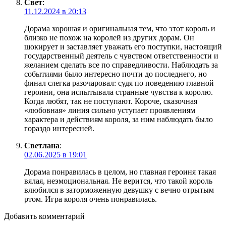
Свет
:
11.12.2024 в 20:13
Дорама хорошая и оригинальная тем, что этот король и
близко не похож на королей из других дорам. Он
шокирует и заставляет уважать его поступки, настоящий
государственный деятель с чувством ответственности и
желанием сделать все по справедливости. Наблюдать за
событиями было интересно почти до последнего, но
финал слегка разочаровал: судя по поведению главной
героини, она испытывала странные чувства к королю.
Когда любят, так не поступают. Короче, сказочная
«любовная» линия сильно уступает проявлениям
характера и действиям короля, за ним наблюдать было
гораздо интересней.
Светлана
:
02.06.2025 в 19:01
Дорама понравилась в целом, но главная героиня такая
вялая, неэмоциональная. Не верится, что такой король
влюбился в заторможенную девушку с вечно отрытым
ртом. Игра короля очень понравилась.
Добавить комментарий