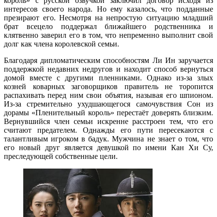
король» с русской озвучкой заключил договор исходя из
интересов своего народа. Но ему казалось, что подданные
презирают его. Несмотря на непростую ситуацию младший
брат всецело поддержал ближайшего родственника и
клятвенно заверил его в том, что непременно выполнит свой
долг как члена королевской семьи.
Благодаря дипломатическим способностям Ли Ин заручается
поддержкой недавних недругов и находит способ вернуться
домой вместе с другими пленниками. Однако из-за злых
козней коварных заговорщиков правитель не торопится
распахивать перед ним свои объятия, называя его шпионом.
Из-за стремительно ухудшающегося самочувствия Сон из
дорамы «Пленительный король» перестаёт доверять близким.
Вернувшийся член семьи искренне расстроен тем, что его
считают предателем. Однажды его пути пересекаются с
талантливым игроком в бадук. Мужчина не знает о том, что
его новый друг является девушкой по имени Кан Хи Су,
преследующей собственные цели.