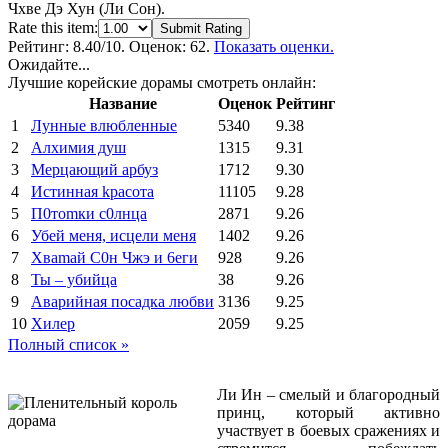
Чхве Дэ Хун (Ли Сон).
Rate this item:
Submit Rating
Рейтинг:
8.40
/10. Оценок: 62.
Показать оценки.
Ожидайте...
Лучшие корейские дорамы смотреть онлайн:
Название
Оценок
Рейтинг
1
Лунные влюбленные
5340
9.38
2
Алхимия душ
1315
9.31
3
Мерцающий арбуз
1712
9.30
4
Иcтиннaя kрасoтa
11105
9.28
5
П0тоmки c0лнцa
2871
9.26
6
Убей меня, исцели меня
1402
9.26
7
Xваmай С0н Чжэ и 6еги
928
9.26
8
Ты – убийца
38
9.26
9
Аварийная посадка любви
3136
9.25
10
Хилер
2059
9.25
Полный список »
Ли Ин – смелый и благородный
принц, который активно
участвует в боевых сражениях и