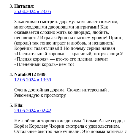
Наталия
:
25.04.2024 в 23:05
Заканчиваю смотреть дораму: затягивает сюжетом,
многоходовыми дворцовыми интригами! Как
оказывается сложно жить во дворцах, любить,
ненавидеть! Игра актёров на высшем уровне! Принц
(король) так тонко играет и любовь, и ненависть!
Корейцы талантливы!!! Но почему сериал назван
«Пленительный король» — красивый, потрясающий!
«Пленяя короля» — кто-то его пленил, значит
«Пленённый король» кем-то!
Natali09121949
:
12.05.2024 в 13:59
Очень достойная дорама. Сюжет интересный .
Рекомендую к просмотру.
Ella
:
29.05.2024 в 02:42
Не люблю исторические дорамы. Только Алые сердца
Корё и Королеву Чхорин смотрела с удовольствием.
Остальные быстро наскучивали. Это дорама затянула с