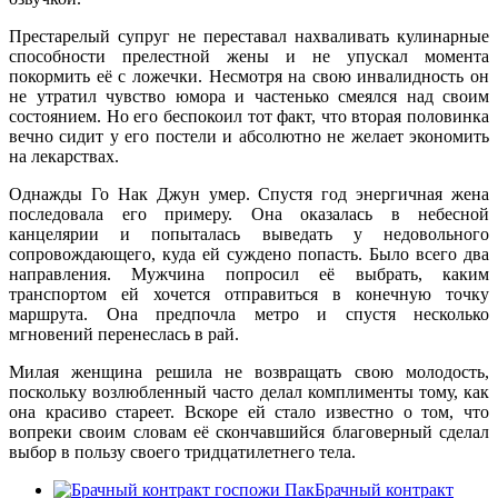
Престарелый супруг не переставал нахваливать кулинарные
способности прелестной жены и не упускал момента
покормить её с ложечки. Несмотря на свою инвалидность он
не утратил чувство юмора и частенько смеялся над своим
состоянием. Но его беспокоил тот факт, что вторая половинка
вечно сидит у его постели и абсолютно не желает экономить
на лекарствах.
Однажды Го Нак Джун умер. Спустя год энергичная жена
последовала его примеру. Она оказалась в небесной
канцелярии и попыталась выведать у недовольного
сопровождающего, куда ей суждено попасть. Было всего два
направления. Мужчина попросил её выбрать, каким
транспортом ей хочется отправиться в конечную точку
маршрута. Она предпочла метро и спустя несколько
мгновений перенеслась в рай.
Милая женщина решила не возвращать свою молодость,
поскольку возлюбленный часто делал комплименты тому, как
она красиво стареет. Вскоре ей стало известно о том, что
вопреки своим словам её скончавшийся благоверный сделал
выбор в пользу своего тридцатилетнего тела.
Брачный контракт