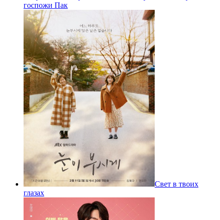
госпожи Пак
Свет в твоих
глазах