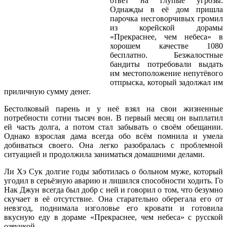
ответ на глупые угрозы.
Однажды в её дом пришла
парочка несговорчивых громил
из корейской дорамы
«Прекраснее, чем небеса» в
хорошем качестве 1080
бесплатно. Безжалостные
бандиты потребовали выдать
им местоположение непутёвого
отпрыска, который задолжал им
приличную сумму денег.
Бестолковый парень и у неё взял на свои жизненные
потребности сотни тысяч вон. В первый месяц он выплатил
ей часть долга, а потом стал забывать о своём обещании.
Однако взрослая дама всегда обо всём помнила и умела
добиваться своего. Она легко разобралась с проблемной
ситуацией и продолжила заниматься домашними делами.
Ли Хэ Сук долгие годы заботилась о больном муже, который
угодил в серьёзную аварию и лишился способности ходить. Го
Нак Джун всегда был добр с ней и говорил о том, что безумно
скучает в её отсутствие. Она старательно оберегала его от
невзгод, поднимала изголовье его кровати и готовила
вкусную еду в дораме «Прекраснее, чем небеса» с русской
озвучкой.