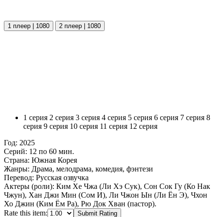
1 плеер | 1080
2 плеер | 1080
1 серия
2 серия
3 серия
4 серия
5 серия
6 серия
7 серия
8
серия
9 серия
10 серия
11 серия
12 серия
Год:
2025
Серий:
12 по 60 мин.
Страна:
Южная Корея
Жанры:
Драма, мелодрама, комедия, фэнтези
Перевод:
Русская озвучка
Актеры (роли):
Ким Хе Чжа (Ли Хэ Сук), Сон Сок Гу (Ко Нак
Чжун), Хан Джи Мин (Сом И), Ли Чжон Ын (Ли Ён Э), Чхон
Хо Джин (Ким Ём Ра), Рю Док Хван (пастор).
Rate this item:
Submit Rating