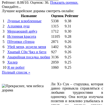
Рейтинг:
8.08
/10. Оценок: 36.
Показать оценки.
Ожидайте...
Лучшие корейские дорамы смотреть онлайн:
Название
Оценок
Рейтинг
1
Лунные влюбленные
5338
9.38
2
Алхимия душ
1315
9.31
3
Мерцающий арбуз
1712
9.30
4
Иcтиннaя kрасoтa
11105
9.28
5
П0тоmки c0лнцa
2871
9.26
6
Убей меня, исцели меня
1402
9.26
7
Xваmай С0н Чжэ и 6еги
927
9.26
8
Аварийная посадка любви
3136
9.25
9
Хилер
2059
9.25
10
Я не робот
1060
9.25
Полный список »
Ли Хэ Сук – старушка, которая
давно привыкла справляться с
любыми трудностями в
одиночку. Она всегда излучала
позитив и вежливо улыбалась в